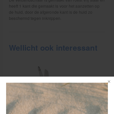
heeft 1 kant die gemaakt is voor het aanzetten op
de huid, door de afgeronde kant is de huid zo
beschermd tegen inknippen.
Wellicht ook interessant