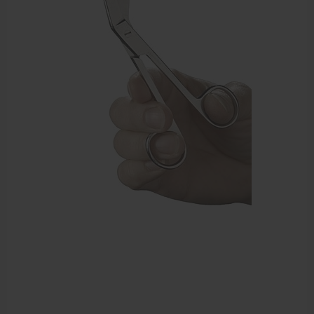
Sportbraces
EHBO en BHV
Verbandtrommels
Pleisters
Verband
Brandwonden verzorging
Desinfectie middelen
Handschoenen en bescherming
Medische hulpmiddelen
Veiligheidshesjes
Diversen EHBO en BHV
Pedicure artikelen