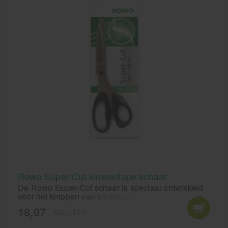
Rowo Super-Cut kinesiotape schaar
De Rowo Super-Cut schaar is speciaal ontwikkeld
voor het knippen van kinesiotape. Door speciale
slijptechnieken en een speciale coating knipt de
18,97
EXCL. BTW
Rowo Super-Cut kinesiotape schaar uw kinesiotape
perfect af zonder dat er lijm of andere resten