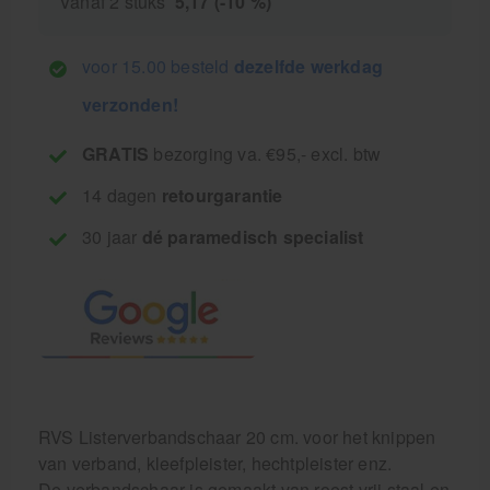
Vanaf 2 stuks
5,17 (-10 %)
voor 15.00 besteld
dezelfde werkdag
verzonden!
GRATIS
bezorging va. €95,- excl. btw
14 dagen
retourgarantie
30 jaar
dé paramedisch specialist
RVS Listerverbandschaar 20 cm. voor het knippen
van verband, kleefpleister, hechtpleister enz.
De verbandschaar is gemaakt van roest vrij staal en