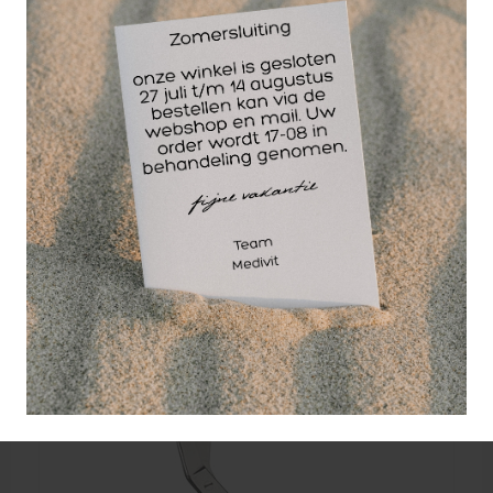
Listerverbandschaar RVS 16 cm.
RVS verbandschaar voor het knippen van
verbanden, sporttape en licht gips.
2,54
EXCL. BTW
Vanaf