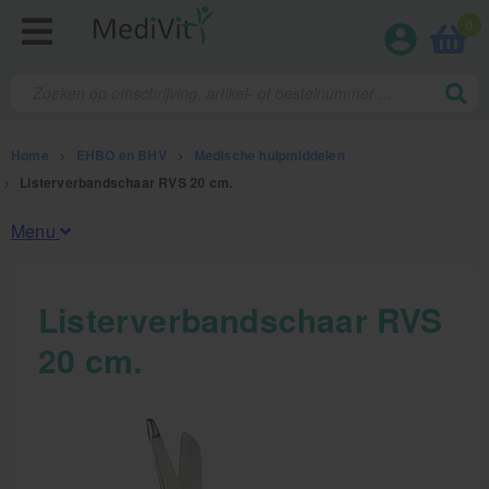
0
Home
>
EHBO en BHV
>
Medische hulpmiddelen
>
Listerverbandschaar RVS 20 cm.
Menu
Fysiotherapieproducten
Listerverbandschaar RVS
20 cm.
Verbruiksmaterialen
Massage
Massagetafels