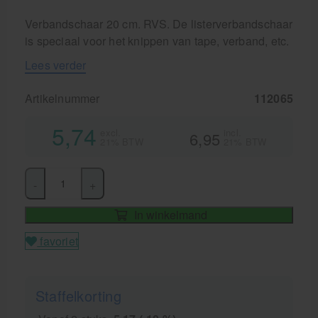
Verbandschaar 20 cm. RVS. De listerverbandschaar
is speciaal voor het knippen van tape, verband, etc.
Lees verder
Artikelnummer
112065
5,74
excl.
incl.
6,95
21% BTW
21% BTW
-
+
In winkelmand
favoriet
Staffelkorting