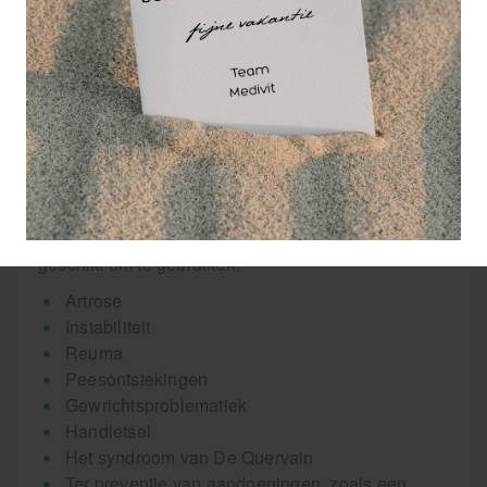
en bescherming bij
blessures aan de duim. De aluminium spalk in de
brace zorgt voor gedeeltelijke immobilisatie van de
duim, zonder dat de mobiliteit van de andere
vingers wordt belemmerd. Dit zorgt voor een hoge
mate van stabiliteit, waardoor de duim, de
gewrichten en het kapsel een goede ondersteuning
krijgen. Door het ademende materiaal en de goede
pasvorm zit de duimsteun zeer comfortabel. Bij
onderstaande klachten is de duimsteun het meest
geschikt om te gebruiken:
Artrose
Instabiliteit
Reuma
Peesontstekingen
Gewrichtsproblematiek
Handletsel
Het syndroom van De Quervain
Ter preventie van aandoeningen, zoals een