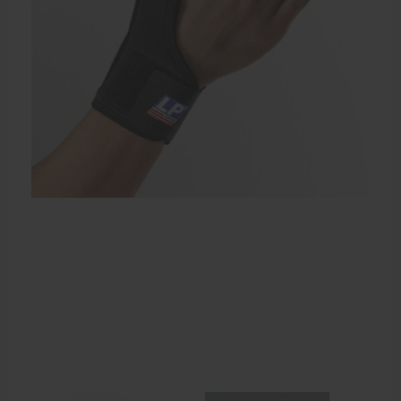
Elleboogbrace
Rugbrace
Enkelbrace
Kniebrace
Pols- en duimbrace
Compressiekleding
Beenbrace
Inlegzooltjes en hakstukjes
Nekbrace en hoofdbescherming
EHBO en BHV
Pedicure artikelen
Behandelstoel elektrisch