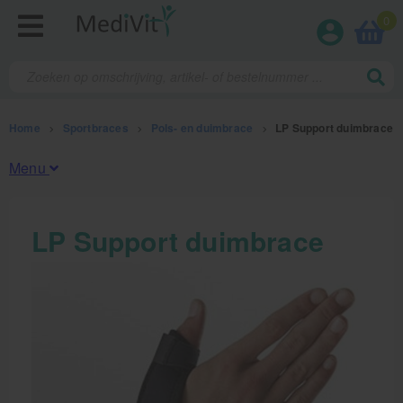
0
Home
>
Sportbraces
>
Pols- en duimbrace
>
LP Support duimbrace
Menu
Fysiotherapieproducten
LP Support duimbrace
Verbruiksmaterialen
Massage
Massagetafels
Sportbraces