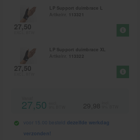
LP Support duimbrace L
Artikelnr.
113321
27,50
EXCL. BTW
LP Support duimbrace XL
Artikelnr.
113322
27,50
EXCL. BTW
Vanaf
27,50
incl.
excl.
29,98
9% BTW
9% BTW
voor 15.00 besteld
dezelfde werkdag
verzonden!