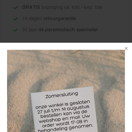
GRATIS
bezorging va. €95,- excl. btw
14 dagen
retourgarantie
30 jaar
dé paramedisch specialist
Duimbrace kopen
LP Support
De LP Support
duimbrace M is
geschikt voor
dagelijks gebruik en
biedt optimale steun