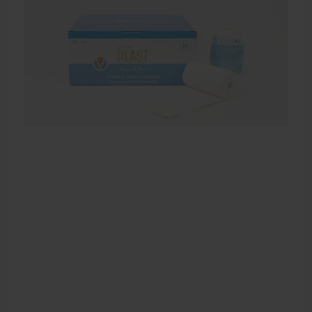
Bandages en zwachtels
Farmaceutische artikelen
Verzorgingskoffers | Bidonkratten
Voedingssupplementen
Huidverzorging
Massage
Massagetafels
Sportbraces
EHBO en BHV
Pedicure artikelen
Behandelstoel elektrisch