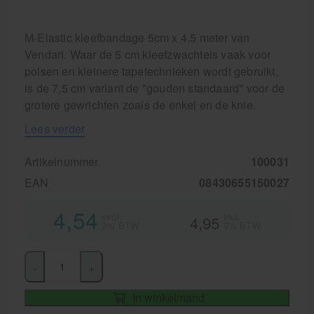
M-Elastic kleefbandage 5cm x 4,5 meter van
Vendari. Waar de 5 cm kleefzwachtels vaak voor
polsen en kleinere tapetechnieken wordt gebruikt,
is de 7,5 cm variant de "gouden standaard" voor de
grotere gewrichten zoals de enkel en de knie.
Lees verder
Artikelnummer
100031
EAN
08430655150027
4,54
excl.
incl.
4,95
9% BTW
9% BTW
-
+
In winkelmand