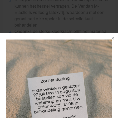
kunnen het herstel vertragen. De Vendari M-
Elastic is volledig latexvrij, waardoor u met een
gerust hart elke speler in de selectie kunt
behandelen.
Ondanks de sterke kleefkracht blijft het materiaal
ademend. Dit is essentieel tijdens intensieve
inspanningen om huidmaceratie (verweking door
zweet) te voorkomen.
M-Elastic kleefbandage voor professionele
Toepassing:
De Vendari M-Elastic 7,5 cm is specifiek ontwikkeld
voor immobilisatieverbanden en functionele tapes.
Door de breedte is deze zwachtel ook uitermate
geschikt voor het fixeren van cold-packs of het
aanleggen van compressieverbanden direct na een
trauma langs de lijn.