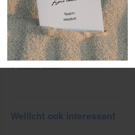
Productspecificaties Vendari Plast M-elastic:
Breedte7,5 cm (Ideaal voor knie/enkel)
100% Puur Katoen
Geschikt voor de gevoelige huid (Latexvrij)
Verpakking 16 rollen per doos (Individueel
verpakt)
Overdoos: 96 stuks
Wellicht ook interessant