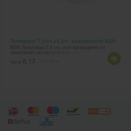
Tensoplast 7,5cm.x4,5m. kleefzwachtel BSN
BSN Tensoplast 7,5 cm. voor bandageren en
zwachtelen van bijvoorbeeld enkels en polsen.
BSN Medical Tensoplast laat lucht en vocht door en
6,17
EXCL. BTW
daardoor kan de huid blijven ademen.
Vanaf