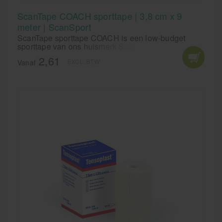
ScanTape COACH sporttape | 3,8 cm x 9
meter | ScanSport
ScanTape sporttape COACH is een low-budget
sporttape van ons huismerk Scansport. ScanTape
COACH is een inelastische sporttape voor het
2,61
EXCL. BTW
voorkomen en behandelen van blessures. Sterke
Vanaf
tape met goede kleefkwaliteit.