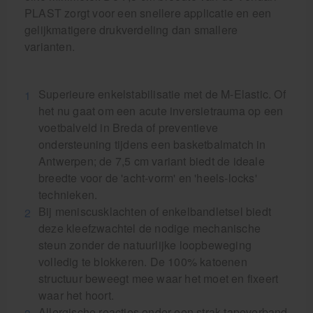
PLAST zorgt voor een snellere applicatie en een
gelijkmatigere drukverdeling dan smallere
varianten.
Superieure enkelstabilisatie met de M-Elastic. Of
het nu gaat om een acute inversietrauma op een
voetbalveld in Breda of preventieve
ondersteuning tijdens een basketbalmatch in
Antwerpen; de 7,5 cm variant biedt de ideale
breedte voor de 'acht-vorm' en 'heels-locks'
technieken.
Bij meniscusklachten of enkelbandletsel biedt
deze kleefzwachtel de nodige mechanische
steun zonder de natuurlijke loopbeweging
volledig te blokkeren. De 100% katoenen
structuur beweegt mee waar het moet en fixeert
waar het hoort.
Allergische reacties onder een strak tapeverband