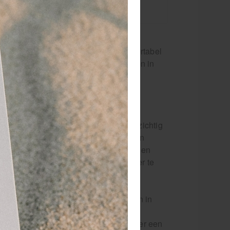
wann Morton
 geschikt voor
uwkeurige
n, wat zorgt
ssende meshouder is niet alleen comfortabel
elingen wanneer gesneden moet worden in
s eenvoudig, maar moet zorgvuldig
g het mesje door het oude mesje voorzichtig
 klikken. Voor het veilig weggooien van
aarin losse scalpelmesjes veilig kunnen
cherpe objecten op een veilige manier te
n die gebruikmaakt van scalpelmesjes.
sionals in de voetzorg, pedicures, en in
 kwaliteit, voor het uitvoeren van
en likdoorns dan is de Swann meshouder een