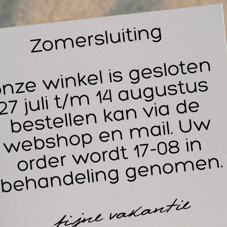
shouder belangrijk, zeker voor professioneel gebruik. De S
shouder nr.3 is hier de juiste keuze voor. Deze meshouder is
ann Morton mesjes nummer 10, 11, 12 en 15. Dankzij de na
svorm van de meshouder wordt elk mesje stevig vastgehoude
or meer controle en veiligheid tijdens het werk. Een goed pa
 gebruik, maar ook zeer belangrijk voornauwkeurige behand
lt of de huid.
ervangen van scalpelmesjes
n Swann Morton mesje vervangen vanuit de meshouder nr.3 i
beuren om je moet veilig en hygiënisch te werk gaan. Vervan
n de houder te schuiven en een nieuw mesje op zijn plaats te
bruikte scalpelmesjes is er de Swann Morton mescontainer, w
rden opgeborgen. Deze container is speciaal ontworpen om s
rzamelen en is absoluut aan te raden in elke praktijk of salo
 Swann Morton meshouder nr.3 wordt veel gebruikt door profes
autysalons. Als je zoekt naar een precisie-instrument van hoge
ecialistische behandelingen zoals het verwijderen van eelt 