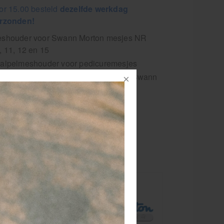
or 15.00 besteld
dezelfde werkdag
rzonden!
shouder voor Swann Morton mesjes NR
, 11, 12 en 15
alpelmeshouder voor pedicuremesjes
orkom loszittende mesjes, kies voor Swann
rton.
pelmesjes van
keurige