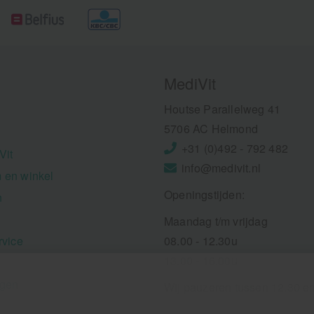
MediVit
Houtse Parallelweg 41
5706 AC Helmond
+31 (0)492 - 792 482
Vit
info@medivit.nl
 en winkel
Openingstijden:
n
Maandag t/m vrijdag
rvice
08.00 - 12.30u
13.00 - 16.00u
ngen
Wij pauzeren tussen 12.30 e