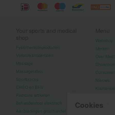
Your sports and medical
Menu
shop
Webshop
Fysiotherapieproducten
Merken
Verbruiksmaterialen
Over Medi
Massage
Showroom
Massagetafels
Cursusse
Sportbraces
Nieuws
EHBO en BHV
Klantense
Pedicure artikelen
Contact
Cookies
Behandelstoel elektrisch
Aanbiedi
Aanbiedingen groothandel