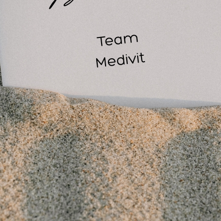
nrader . Door het gebruik van een scherpe en nauwkeurig pas
gelijke zorg bieden, zonder risico op uitschieten of andere 
 beautysalons wordt de Swann Morton meshouder vaak ingeze
reiste is, zoals het verwijderen van oneffenheden of het uitv
ann Morton meshouder kan je veilig en gecontroleerd werken,
iënt een veilig en comfortabel gevoel geeft.
ellicht ook interessant