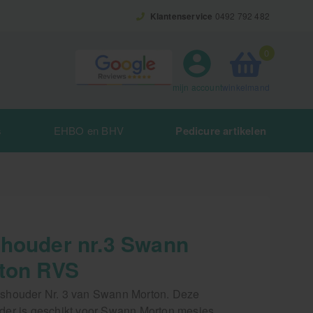
Klantenservice
0492 792 482
0
winkelmand
mijn account
s
EHBO en BHV
Pedicure artikelen
houder nr.3 Swann
ton RVS
houder Nr. 3 van Swann Morton. Deze
er is geschikt voor Swann Morton mesjes