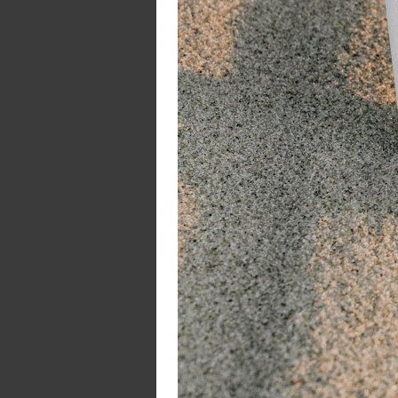
aa
mo
In
ve
Sw
cl
W