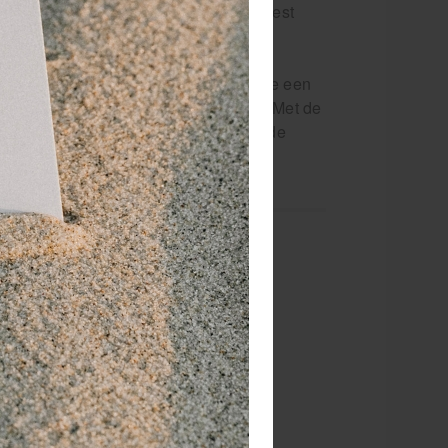
send mesje kan je jouw cliënten de best
ongemakken.
t voor behandelingen waarbij precisie een
oeren van delicate huidbehandelingen. Met de
 wat zowel voor de professional als de