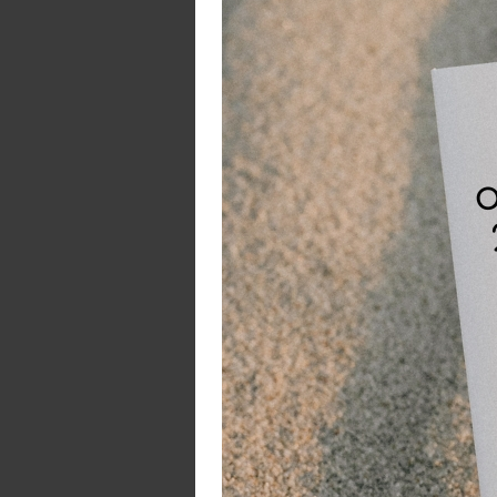
me
me
Sw
pa
vo
in
ee
V
Ee
ge
va
ge
wo
ve
De
be
sp