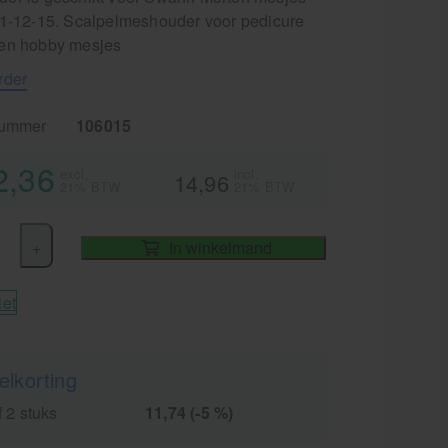
11-12-15. Scalpelmeshouder voor pedicure
en hobby mesjes
rder
nummer
106015
2,36
excl.
incl.
14,96
21% BTW
21% BTW
+
In winkelmand
iet
elkorting
 2 stuks
11,74 (-5 %)