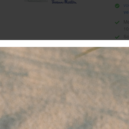
vo
ve
Me
10
Sc
Vo
Mo
oestvrijstalen meshouder van Swann Morton voor de sca
 10-serie (10, 11, 12, en 15).
s pedicure of voetzorgspecialist is een betrouwbare en nauw