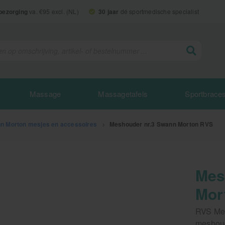
 bezorging
va. €95 excl. (NL)
30 jaar
dé sportmedische specialist
Massage
Massagetafels
Sportbrace
n Morton mesjes en accessoires
>
Meshouder nr.3 Swann Morton RVS
Mes
Mor
RVS Mes
meshoud