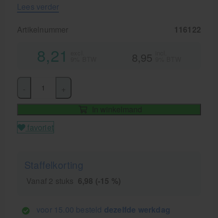
Lees verder
Artikelnummer
116122
8,21
excl.
incl.
8,95
9% BTW
9% BTW
-
+
In winkelmand
favoriet
Staffelkorting
Vanaf 2 stuks
6,98 (-15 %)
voor 15.00 besteld
dezelfde werkdag