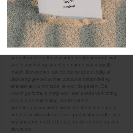
Door Mobilat crème op en rond het sportveld te
gebruiken, kunnen fysiotherapeuten en
sportmasseurs snel en doeltreffend eerste hulp
bieden bij acute blessures.
Het gebruiksgemak van Mobilat crème maakt het
een onmisbaar product voor elke fysiotherapeut en
sportmasseur. De crème kan eenvoudig worden
aangebracht en direct worden geabsorbeerd, wat
snelle verlichting van pijn en ongemak mogelijk
maakt. Bovendien laat de crème geen vettig of
plakkerig gevoel achter, zodat de behandeling
effectief en comfortabel is voor de patiënt. De
krachtige formule zorgt voor een snelle verlichting
van pijn en ontsteking, waardoor het
behandelproces wordt versneld. Mobilat crème is
een betrouwbare keuze voor professionals die zich
bezighouden met het herstel en de verzorging van
blessures.