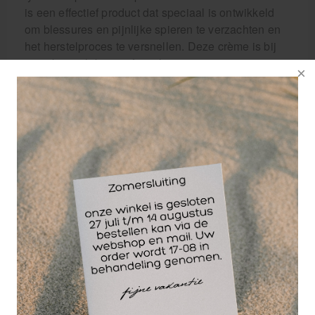
is een effectief product dat speciaal is ontwikkeld
om blessures en pijnlijke spieren te verzachten en
het herstelproces te versnellen. Deze crème is bij
uitstek geschikt voor fysiotherapeuten en
sportmasseurs die dagelijks te maken hebben met
blessures en spiergerelateerde klachten.
Mobilat crème staat bekend om zijn krachtige
formule die diep in de huid doordringt en het
effectief aanpakken van pijn en ontsteking mogelijk
maakt. Het belangrijkste werkzame bestanddeel in
deze crème is ibuprofen, een ontstekingsremmend
en pijnstillend middel dat snel verlichting biedt bij
blessures en spierpijn.
Deze crème kan worden gebruikt voor een breed
scala aan blessures, zoals verstuikingen,
verrekkingen, kneuzingen en overbelaste spieren.