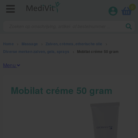
0
Home
>
Massage
>
Zalven, crèmes, etherische olie
>
Diverse merken zalven, gels, sprays
>
Mobilat créme 50 gram
Menu
Fysiotherapieproducten
Mobilat créme 50 gram
Verbruiksmaterialen
Massage
Massage, oliën en lotion