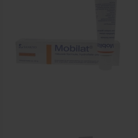
Zalven, crèmes, etherische olie
Massage accessoires
Massagetafels
Sportbraces
EHBO en BHV
Pedicure artikelen
Behandelstoel elektrisch
Aanbiedingen groothandel fysiotherapie en massage
Cursussen
Krukken