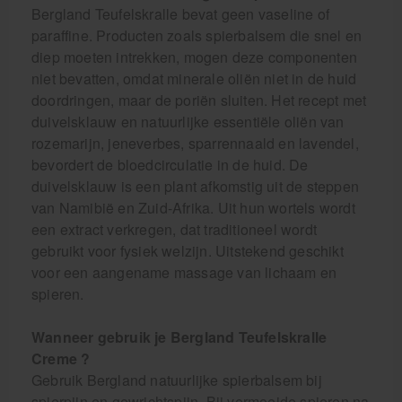
Bergland Teufelskralle bevat geen vaseline of
paraffine. Producten zoals spierbalsem die snel en
diep moeten intrekken, mogen deze componenten
niet bevatten, omdat minerale oliën niet in de huid
doordringen, maar de poriën sluiten. Het recept met
duivelsklauw en natuurlijke essentiële oliën van
rozemarijn, jeneverbes, sparrennaald en lavendel,
bevordert de bloedcirculatie in de huid. De
duivelsklauw is een plant afkomstig uit de steppen
van Namibië en Zuid-Afrika. Uit hun wortels wordt
een extract verkregen, dat traditioneel wordt
gebruikt voor fysiek welzijn. Uitstekend geschikt
voor een aangename massage van lichaam en
spieren.
Wanneer gebruik je Bergland Teufelskralle
Creme ?
Gebruik Bergland natuurlijke spierbalsem bij
spierpijn en gewrichtspijn. Bij vermoeide spieren na