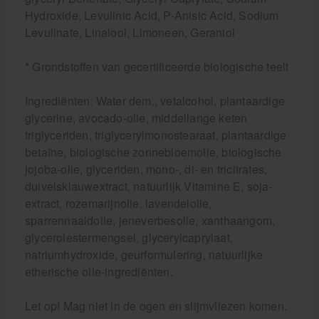
Hydroxide, Levulinic Acid, P-Anisic Acid, Sodium
Levulinate, Linalool, Limoneen, Geraniol
* Grondstoffen van gecertificeerde biologische teelt
Ingrediënten: Water dem., vetalcohol, plantaardige
glycerine, avocado-olie, middellange keten
triglyceriden, triglycerylmonostearaat, plantaardige
betaïne, biologische zonnebloemolie, biologische
jojoba-olie, glyceriden, mono-, di- en tricitrates,
duivelsklauwextract, natuurlijk Vitamine E, soja-
extract, rozemarijnolie, lavendelolie,
sparrennaaldolie, jeneverbesolie, xanthaangom,
glycerolestermengsel, glycerylcaprylaat,
natriumhydroxide, geurformulering, natuurlijke
etherische olie-ingrediënten.
Let op! Mag niet in de ogen en slijmvliezen komen.