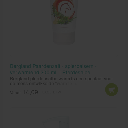
Bergland Paardenzalf - spierbalsem -
verwarmend 200 ml. | Pferdesalbe
Bergland pferdensalbe warm is een speciaal voor
de mens ontwikkelde "warmte paardenzalf". De
actieve ingrediënten van de "Horse Ointment
14,09
EXCL. BTW
Warming" zorgen voor een langdurige, gelijkmatige
Vanaf
opwarming van de huid. Het aanwezige
gemberextract stimuleert de warmte-receptoren, een
aangenaam gevoel van warmte verspreidt zich.