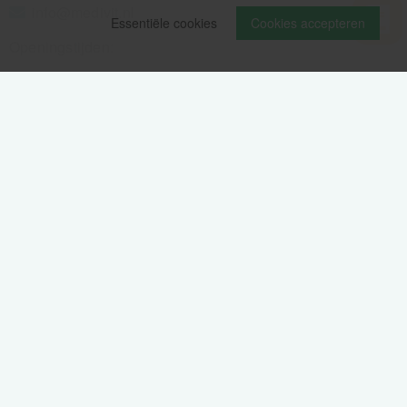
info@medivit.nl
Essentiële cookies
Cookies accepteren
Openingstijden:
Maandag t/m vrijdag
08.00 - 12.30u
13.00 - 16.00u
Wij pauzeren tussen 12.30 en 13.00u
Aanmelden nieuwsbrief
Als eerste op de hoogte zijn van het laatste nieuws: