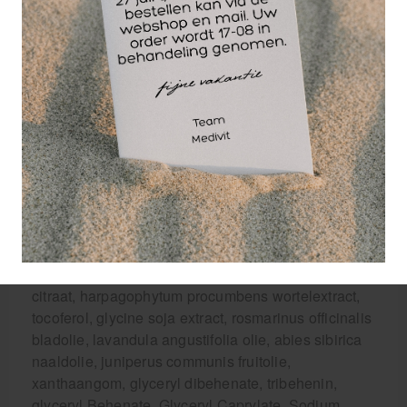
zonder conserveringsmiddelen
met 100% pure etherische oliën
veganistisch
vrij van micro-plastics
gecertificeerd voor BDIH Cosmos Natural
Bio Aktiv keurmerk
Wat zit er in Bergland Teufelskralle spierbalsem?
Ingrediënten: aqua, octyldodecanol,
cetearylalcohol, persea gratissima olie,
capryl/capric triglyceride, polyglyceryl-3 stearaat,
glycerine, betaïne, helianthus annuus zaadolie*,
simmondsia chinensis zaadolie*, glycerylstearaat
citraat, harpagophytum procumbens wortelextract,
tocoferol, glycine soja extract, rosmarinus officinalis
bladolie, lavandula angustifolia olie, abies sibirica
naaldolie, juniperus communis fruitolie,
xanthaangom, glyceryl dibehenate, tribehenin,
glyceryl Behenate, Glyceryl Caprylate, Sodium