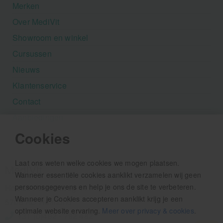
Merken
Over MediVit
Showroom en winkel
Cursussen
Nieuws
Klantenservice
Contact
Aanbiedingen
Cookies
Laat ons weten welke cookies we mogen plaatsen.
MediVit
Wanneer essentiële cookies aanklikt verzamelen wij geen
persoonsgegevens en help je ons de site te verbeteren.
Houtse Parallelweg 41
Wanneer je Cookies accepteren aanklikt krijg je een
5706 AC Helmond
optimale website ervaring.
Meer over privacy & cookies
.
+31 (0)492 - 792 482