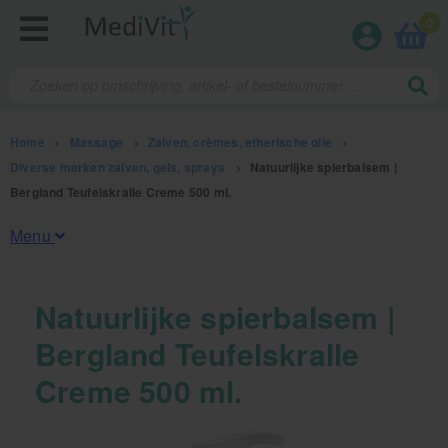
0
Home
>
Massage
>
Zalven, crèmes, etherische olie
>
Diverse merken zalven, gels, sprays
>
Natuurlijke spierbalsem |
Bergland Teufelskralle Creme 500 ml.
Menu
Fysiotherapieproducten
Natuurlijke spierbalsem |
Bergland Teufelskralle
Verbruiksmaterialen
Creme 500 ml.
Massage
Massage, oliën en lotion