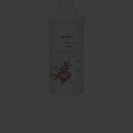
Zalven, crèmes, etherische olie
Massage accessoires
Massagetafels
Sportbraces
EHBO en BHV
Pedicure artikelen
Behandelstoel elektrisch
Aanbiedingen groothandel fysiotherapie en massage
Cursussen
Krukken