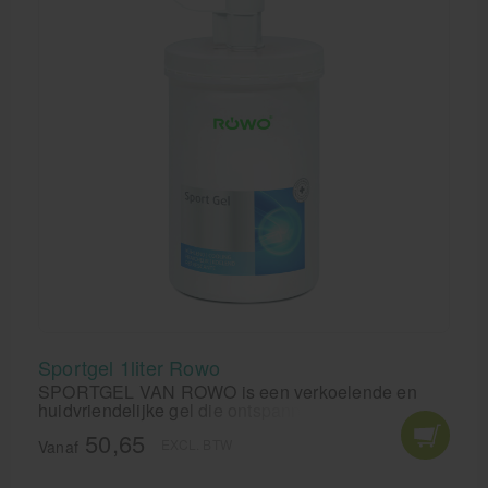
Sportgel 1liter Rowo
SPORTGEL VAN ROWO is een verkoelende en
huidvriendelijke gel die ontspannend werkt na
iedere vorm van inspanning. Rowo Sportgel heeft
50,65
EXCL. BTW
door de unieke combinatie van koude én
Vanaf
warmtetherapie in één, een fantastische
dieptewerking en geeft zeer snel effect! Rowo