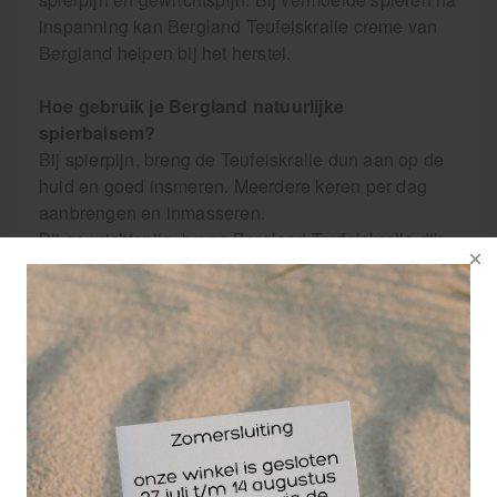
inspanning kan Bergland Teufelskralle creme van
Bergland helpen bij het herstel.
Hoe gebruik je Bergland natuurlijke
spierbalsem?
Bij spierpijn, breng de Teufelskralle dun aan op de
huid en goed insmeren. Meerdere keren per dag
aanbrengen en inmasseren.
Bij gewrichtspijn, breng Bergland Teufelskralle dik
aan op het geblesserde gewricht en masser goed
in, herhaal dit proces meerdere keren per dag voor
een optimaal resultaat.
Kwaliteitskenmerken Natuurlijke spierbalsem
Bergland Teufelskralle Creme 500 ml:
gecertificeerde en gecontroleerde natuurlijke
cosmetica
bevat geen vaseline of paraffine