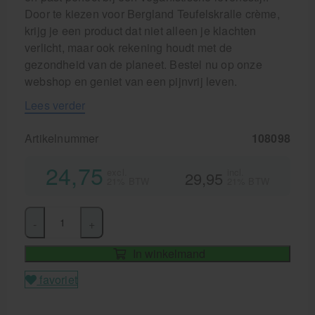
Door te kiezen voor Bergland Teufelskralle crème,
krijg je een product dat niet alleen je klachten
verlicht, maar ook rekening houdt met de
gezondheid van de planeet. Bestel nu op onze
webshop en geniet van een pijnvrij leven.
Lees verder
Artikelnummer
108098
24,75
excl.
incl.
29,95
21% BTW
21% BTW
-
+
In winkelmand
favoriet