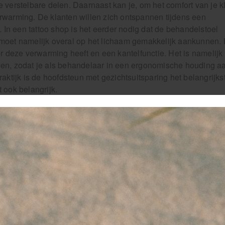
 verstelbare delen. Daarnaast kan je, om het comfort van je k
rwarming. De klanten willen zich ontspannen tijdens een
. In een tattoo shop is het eerder nodig dat de behandelstoel
moet namelijk overal op het lichaam gemakkelijk aankunnen. 
 deze verwarming heeft en een kantelfunctie. Het is namelijk
gen, zodat je als behandelaar in een ergonomische houding a
aktijk is de hoofdsteun met gezichtsuitsparing het belangrijks
t ook belangrijk.
ndelstoel
el schoonheidssalon. Allereerst is het handig dat de verschill
, waaronder die voor de arm, rug en benen. De armleuningen zi
elaar de armen kan leggen hoe jij wilt. Dit is ideaal voor
gescheiden van elkaar, dit is bijvoorbeeld handig bij ontharin
ft de behandelstoel schoonheidsspecialist een elektrische
erticaal gelegd kan worden. De hoofdsteun is voorzien van een
specialisten cruciaal is.