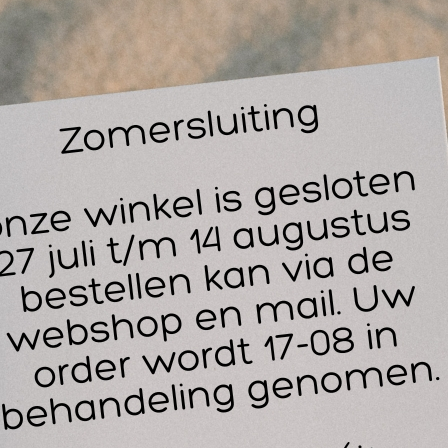
r in de hoogte, breedte en bij het voetgedeelte. Zo kan je als
n blijf je zelf in een ergonomische houding zitten. Wanneer 
delingen heeft je stoel natuurlijk minder functies nodig dan
es aanbiedt. De behandelstoel wimpers heeft nood aan een
fortabel kussen voor de klant wanneer je als behandelaar
rnaast is het nuttig wanneer de
behandelstoel
fdsteun eveneens verstelbaar is. Dit is bijvoorbeeld handig ti
nt in de positie plaatsen die voor jou het beste uitkomt. De
ing, waardoor deze zacht en luxueus aanvoelt voor de klant. 
aardoor de stoel in alle mogelijke posities geplaatst kan wor
rschillende soorten lichaamsverzorgingen worden aangeboden
 de behandelstoel een verwarmingsfunctie heeft. Wie zit er nu
 ontspannen en te genieten?
ontspannen zijn en comfortabel liggen of zitten. Met de soft t