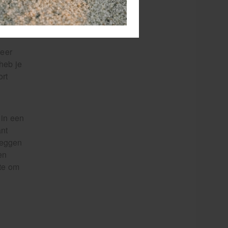
neer
heb je
ort
 in een
ant
leggen
en
mte om