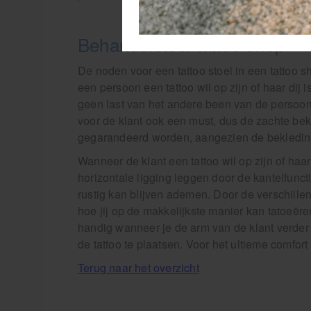
Behandelstoel tattoo shop
De noden voor een tattoo stoel in een tatto
een persoon een tattoo wil op zijn of haar dij
geen last van het andere been van de persoon i
voor de klant ook een must, dus de zachte bek
gegarandeerd worden, aangezien de bekleding 
Wanneer de klant een tattoo wil op zijn of haar
horizontale ligging leggen door de kantelfuncti
rustig kan blijven ademen. Door de verschille
hoe jij op de makkelijkste manier kan tatoeë
handig wanneer je de arm van de klant verder 
de tattoo te plaatsen. Voor het ultieme comfor
Terug naar het overzicht