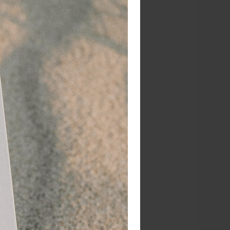
je als
jdens
Er
den.
. Ten
 niet
ouch