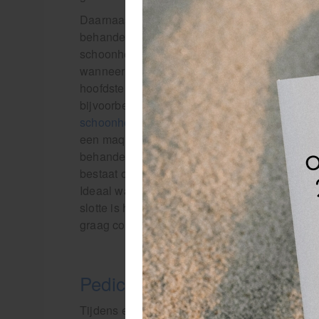
Daarnaast is de stoel ook elektrisch verstelbaa
behandelaar makkelijk onder de voeten komen e
schoonheidssalon meer focust op gezichtsbehan
wanneer je pedicurebehandelingen of massag
hoofdsteun met gezichtsuitsparing en een com
bijvoorbeeld een wimperverlenging geeft. Daa
schoonheidsspecialiste
draaibaar is en de hoo
een maquillage, zo kan je het hoofd van de kla
behandelstoelen hebben een soft touch bekled
bestaat ook een stoel met rondom bediening, w
Ideaal wanneer er in je schoonheidssalon ve
slotte is het aangenaam voor de klant wanneer
graag comfortabel en warm in een stoel om te
Pedicure behandelstoel
Tijdens een pedicure behandeling wil de klant 