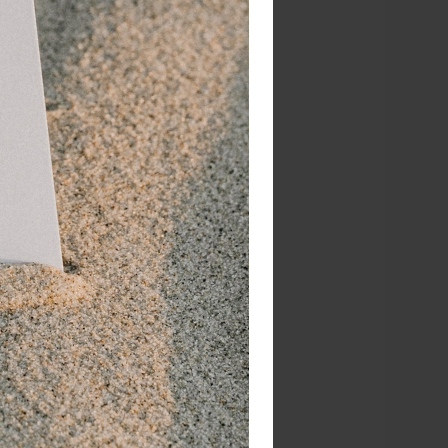
van een
erligt.
oel
 alle
jn
re been
een
e klant
een
de
gezien
 alleen