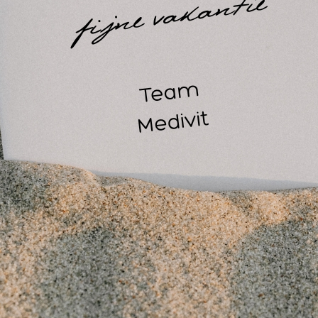
ussens zacht aan op het lichaam van de klant. Het voordeel 
onomische houding kan blijven zitten, terwijl de klant rustig ne
e stoel verstelbaar is in de hoogte. Er bestaat een behandelst
klant plat op de rug kan leggen. Dit is handig wanneer er
wordt uitgevoerd.
gescheiden beendelen ideaal, aangezien je op die manier aan
staan van de rust van de klant. Deze gescheiden beendelen zi
 een enkele voet, zodat je voldoende ruimte hebt en het ande
ort van de klant is een hoofdsteun met een gezichtsuitsparing 
 liggen is de hoofdsteun met gezichtsuitsparing ideaal, want d
 in het hoofdgebied. Deze verschillende instellingen bieden 
ijdens de lichaamsbehandeling.
bovenop een draagvermogen tussen 200 en 250 kg. Dit laat 
s. De stevige voet van de behandelstoel biedt stabiliteit en
oering van de stoel zorgt voor comfort en is vuilafstotend. Aan
blijven focussen op de behandeling en de noden van de klant.
en leuke touch aan het interieur van je behandelkamer. Niet