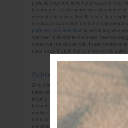
perfecte, ergonomische houding zetten door de
te verhogen, een behandelstoel kiezen met ve
schoonheidssessie, dus dit is een ideale optie
scheidbare beendelen heeft. Een tatoeëerder 
pedicure stoel elektrisch
is het handig wanneer
wanneer je de klanten helemaal neer kan leg
voeten van de klanten kan. In een tandartsenpr
maar natuurlijk blijft het comfort voor de patiën
Schoonheidsspecialiste beha
Er zijn talloze voordelen aan een behandelsto
delen van de stoel elektrisch verstelbaar zijn
idealiter wegdraaibaar, waardoor je als behand
bijvoorbeeld een manicure. De beendelen zijn 
voetverzorging of een massage. Daarnaast hee
kantelfunctie, zodat de klant horizontaal of v
gezichtsuitsparing, wat zeker voor schoonheids