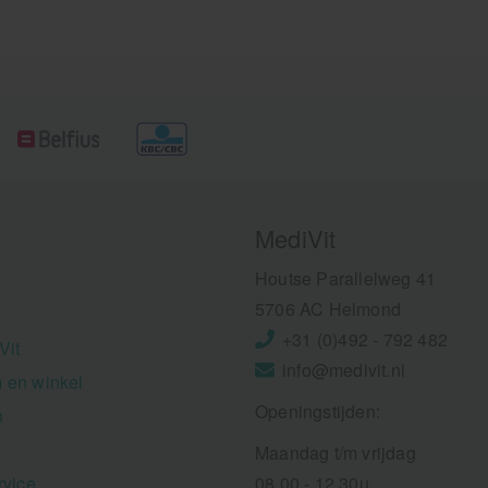
MediVit
Houtse Parallelweg 41
5706 AC Helmond
+31 (0)492 - 792 482
Vit
info@medivit.nl
 en winkel
Openingstijden:
n
Maandag t/m vrijdag
rvice
08.00 - 12.30u