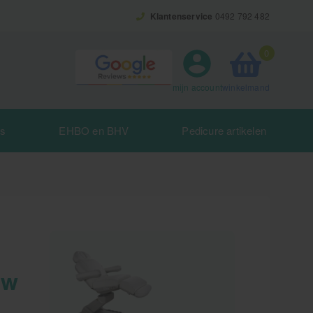
Klantenservice
0492 792 482
0
winkelmand
mijn account
es
EHBO en BHV
Pedicure artikelen
uw