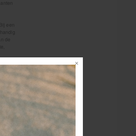
lanten
Bij een
 handig
an de
te,
ende
jn
gen,