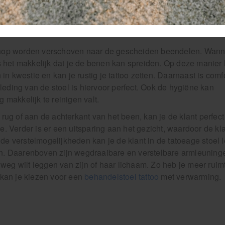
o shop worden verschoven naar de gescheiden beendelen. Wan
 is het makkelijk dat je de benen kan spreiden. Op deze manier 
n kwestie en kan je rustig je tattoo zetten. Daarnaast is comf
leding van de stoel is hiervoor perfect. Ook de hygiëne kan
makkelijk te reinigen valt.
 rug of aan de achterkant van het been, kan je de klant perfect
e. Verder is er een uitsparing aan het gezicht, waardoor de kl
nde verstelmogelijkheden kan je de klant in de tatoeage stoel 
ren. Daarenboven zijn wegdraaibare en verstelbare armleuning
weg wilt leggen van zijn of haar lichaam. Zo heb je meer rui
t kan je kiezen voor een
behandelstoel tattoo
met verwarming.