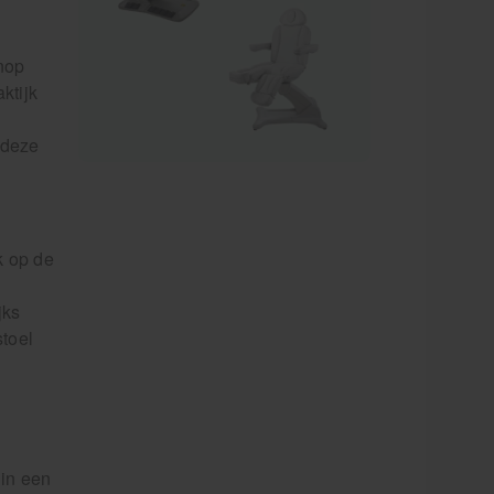
enop
ktijk
 deze
k op de
jks
stoel
 in een