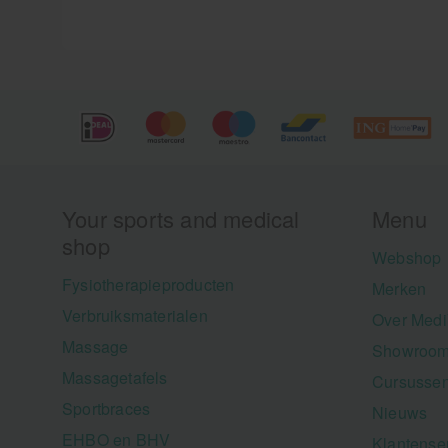
Your sports and medical
Menu
shop
Webshop
Fysiotherapieproducten
Merken
Verbruiksmaterialen
Over Medi
Massage
Showroom
Massagetafels
Cursusse
Sportbraces
Nieuws
EHBO en BHV
Klantense