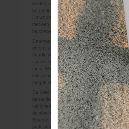
bekleding van de behandelstoelen voelen de k
behandelstoel pedicure is dat je zelf in een erg
Dit wordt mogelijk gemaakt doordat de pedicur
met een elektrische kantelfunctie, zodat je de 
bijvoorbeeld een onderbeen- of voetmassage 
Daarnaast is een
pedicure behandelstoel
met 
delen van de voeten kan zonder in de weg te 
handig wanneer je de behandeling uitvoert op
van de klant niet in de weg zit. Voor het comf
must. Wanneer de klant op zijn buik moet gaan
kan goed blijven ademen door deze uitsparing
mogelijkheid om effectief te kunnen werken t
De beschikbare behandelstoelen hebben daar
behandeling toe van verschillende lichaamstype
veiligheid voor de klant. De zachte en dikke v
de stoel elektrisch verstelbaar is, kan je je 
Bovendien geeft deze moderne behandelstoel e
praktisch dus, maar ook nog eens esthetisch!