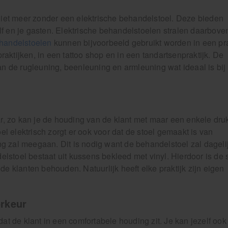
et meer zonder een elektrische behandelstoel. Deze bieden
lf en je gasten. Elektrische behandelstoelen stralen daarbov
handelstoelen
kunnen bijvoorbeeld gebruikt worden in een pra
aktijken, in een tattoo shop en in een tandartsenpraktijk. De
van de rugleuning, beenleuning en armleuning wat ideaal is bij
aar, zo kan je de houding van de klant met maar een enkele dru
 elektrisch zorgt er ook voor dat de stoel gemaakt is van
g zal meegaan. Dit is nodig want de behandelstoel zal dageli
stoel bestaat uit kussens bekleed met vinyl. Hierdoor is de 
de klanten behouden. Natuurlijk heeft elke praktijk zijn eigen
orkeur
dat de klant in een comfortabele houding zit. Je kan jezelf ook