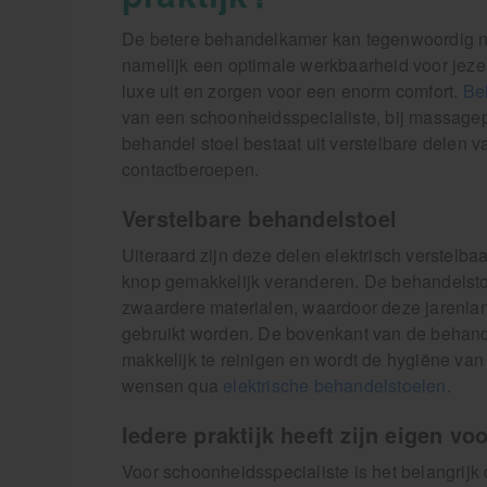
De betere behandelkamer kan tegenwoordig ni
namelijk een optimale werkbaarheid voor jeze
luxe uit en zorgen voor een enorm comfort.
Be
van een schoonheidsspecialiste, bij massagepr
behandel stoel bestaat uit verstelbare delen 
contactberoepen.
Verstelbare behandelstoel
Uiteraard zijn deze delen elektrisch verstelb
knop gemakkelijk veranderen. De behandelstoel
zwaardere materialen, waardoor deze jarenlan
gebruikt worden. De bovenkant van de behandel
makkelijk te reinigen en wordt de hygiëne van 
wensen qua
elektrische behandelstoelen
.
Iedere praktijk heeft zijn eigen vo
Voor schoonheidsspecialiste is het belangrijk 