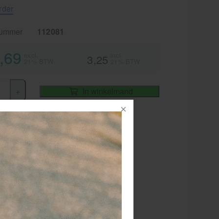
rder
nummer
112081
,69
excl.
incl.
3,25
21% BTW
21% BTW
+
In winkelmand
iet
vertijd
1-2 werkdagen
astic oogbadje voor oogspoelingen
bruik schoonwater of een speciaal
gspoelmiddel
 gebruik goed schoonmaken en
sinfecteren voor dat u het hergebruikt