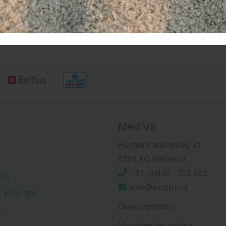
misbare oogspoelfles.
thuisgebruik. Het handza
formaat maakt het gemakke
overal mee naartoe te nem
MediVit
Houtse Parallelweg 41
5706 AC Helmond
+31 (0)492 - 792 482
Vit
info@medivit.nl
 en winkel
Openingstijden:
n
Maandag t/m vrijdag