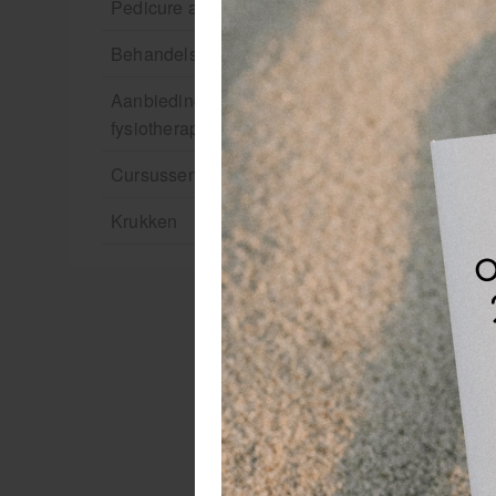
Pedicure artikelen
Behandelstoel elektrisch
Aanbiedingen groothandel
fysiotherapie en massage
Cursussen
Oo
Krukken
Ge
oo
He
W