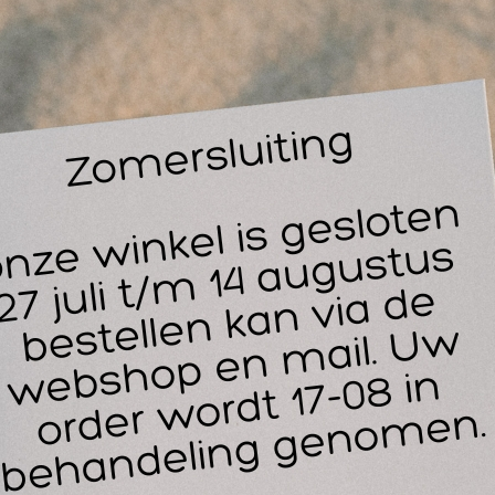
gbadje om snel en simpel een oog uit te spoelen.
en zin om met grote oogspoelflessen te sjouwen? Of geen pl
gspoelbadje voor oogspoeling.
t oogspoelbadje kan herbruikt worden en is een makkelijk h
ellicht ook interessant