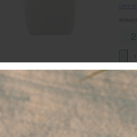
Lees ve
Artikel
2
-
favor
Le
Pl
Ge
oo
Na
de