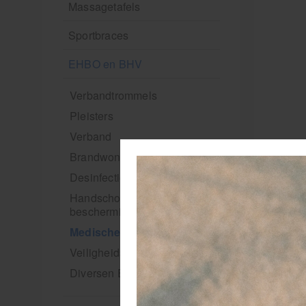
Massagetafels
Sportbraces
EHBO en BHV
Verbandtrommels
Pleisters
Verband
Brandwonden verzorging
Desinfectie middelen
Handschoenen en
bescherming
Medische hulpmiddelen
Veiligheidshesjes
Diversen EHBO en BHV