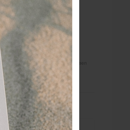
aats voor oogpoelstations? Koop dan een
ulpmiddel om ogen te spoelen.