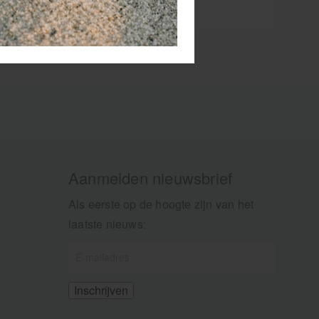
me
lijk om
en.
Aanmelden nieuwsbrief
Als eerste op de hoogte zijn van het
laatste nieuws: