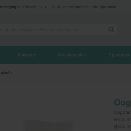
 bezorging
va. €95 excl. (NL)
30 jaar
dé sportmedische specialist
Massage
Massagetafels
Sportbrace
plastic
Oog
Oogbadj
vervuili
spoelin