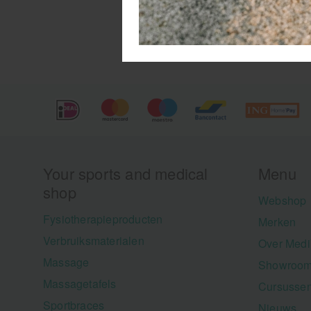
on
Your sports and medical
Menu
shop
Webshop
Fysiotherapieproducten
Merken
Verbruiksmaterialen
Over Medi
Massage
Showroom
Massagetafels
Cursusse
Sportbraces
Nieuws