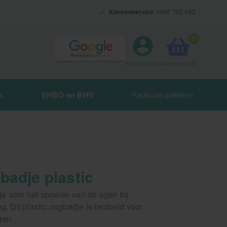
Klantenservice
0492 792 482
0
winkelmand
mijn account
s
EHBO en BHV
Pedicure artikelen
badje plastic
e voor het spoelen van de ogen bij
ng. Dit plastic oogbadje is bedoeld voor
gen.