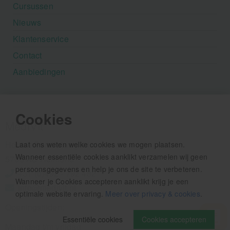
Cursussen
Nieuws
Klantenservice
Contact
Aanbiedingen
Cookies
MediVit
Houtse Parallelweg 41
Laat ons weten welke cookies we mogen plaatsen.
Wanneer essentiële cookies aanklikt verzamelen wij geen
5706 AC Helmond
persoonsgegevens en help je ons de site te verbeteren.
+31 (0)492 - 792 482
Wanneer je Cookies accepteren aanklikt krijg je een
info@medivit.nl
optimale website ervaring.
Meer over privacy & cookies
.
Openingstijden:
Essentiële cookies
Cookies accepteren
Maandag t/m vrijdag