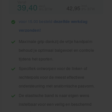
Vanaf
39,40
incl.
excl.
42,95
9% BTW
9% BTW
voor 15.00 besteld
dezelfde werkdag
verzonden!
Maximale grip dankzij de vrije handpalm
behoud je optimaal balgevoel en controle
tijdens het sporten.
Specifiek ontworpen voor de linker- of
rechterpols voor de meest effectieve
ondersteuning met anatomische pasvorm.
De elastische band is naar eigen wens
instelbaar voor een veilig en beschermd