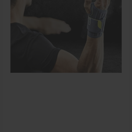
Elleboogbrace
Rugbrace
Enkelbrace
Kniebrace
Pols- en duimbrace
Compressiekleding
Beenbrace
Inlegzooltjes en hakstukjes
Nekbrace en hoofdbescherming
EHBO en BHV
Pedicure artikelen