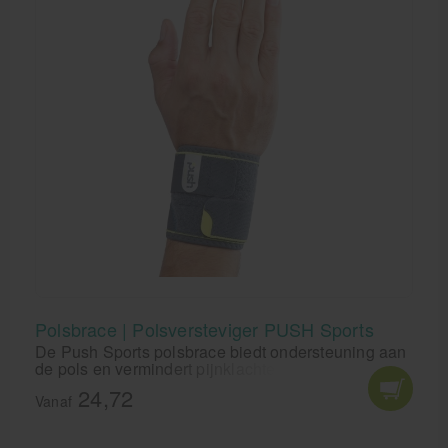
Polsbrace | Polsversteviger PUSH Sports
De Push Sports polsbrace biedt ondersteuning aan
de pols en vermindert pijnklachten in het
polsgewricht. De Polsversteviger van PUSH Sports
24,72
geeft tevens compressie.
Vanaf