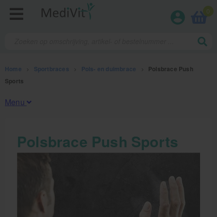
0
Home
>
Sportbraces
>
Pols- en duimbrace
>
Polsbrace Push
Sports
Menu
Fysiotherapieproducten
Polsbrace Push Sports
Verbruiksmaterialen
Massage
Massagetafels
Sportbraces