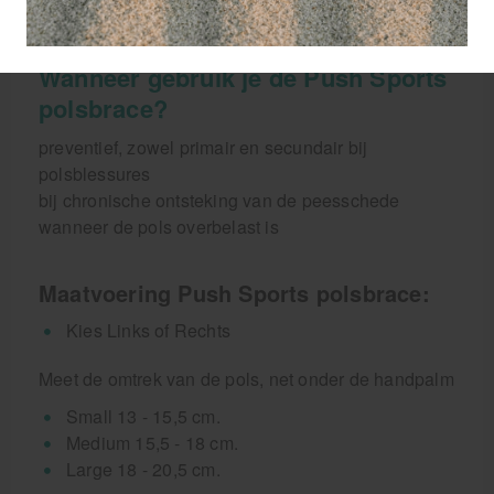
elastische band
Wanneer gebruik je de Push Sports
polsbrace?
preventief, zowel primair en secundair bij
polsblessures
bij chronische ontsteking van de peesschede
wanneer de pols overbelast is
Maatvoering Push Sports polsbrace:
Kies Links of Rechts
Meet de omtrek van de pols, net onder de handpalm
Small 13 - 15,5 cm.
Medium 15,5 - 18 cm.
Large 18 - 20,5 cm.