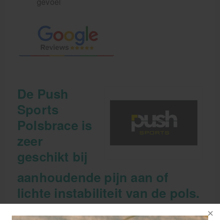
gevoel
De Push
Sports
Polsbrace is
zeer
geschikt bij
aanhoudende pijn aan of
lichte instabiliteit van de pols.
De baleinen in de brace limiteren het buigen en