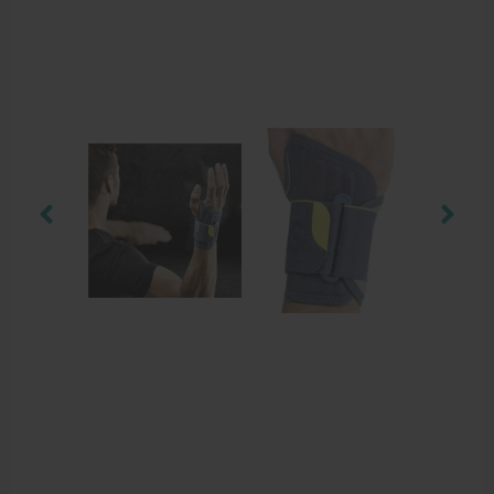
Behandelstoel elektrisch
Aanbiedingen groothandel fysiotherapie en massage
Cursussen
Krukken