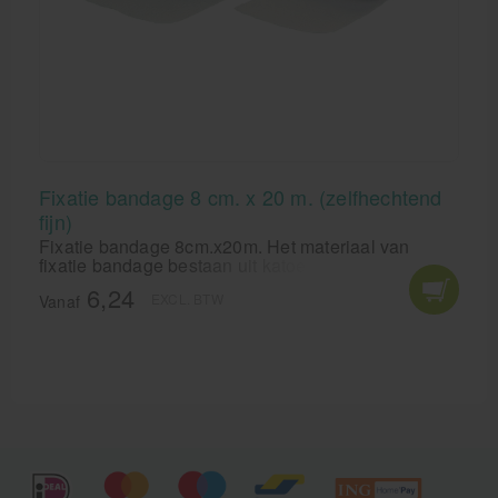
Fixatie bandage 8 cm. x 20 m. (zelfhechtend
fijn)
Fixatie bandage 8cm.x20m. Het materiaal van
fixatie bandage bestaan uit katoen en polyamide.
Door geïmpregneerde microdruppels natuurlijk latex
6,24
EXCL. BTW
kleeft het windsel wel op zichzelf, maar niet op de
Vanaf
huid of aan het haar.