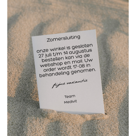
Compressiebehandelingen in de fysiotherapie
Ondersteuning bij sportblessures
Het fixeren van verbanden
Het vastzetten van voetbalsokken en
scheenbeschermers
ProStrap 7,5cm. x 4,5 meter is verkrijgbaar in de
kleuren:
beige, zwart, blauw, groen, blauw, wit en geel
Meer weten over ProStrap Flex bandage 7,5 cm x
4,5 m groen? Bezoek onze winkel en showroom in
Helmond.
Wellicht ook interessant