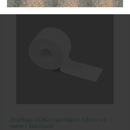
ScanTape COACH sporttape | 3,8 cm x 9
meter | ScanSport