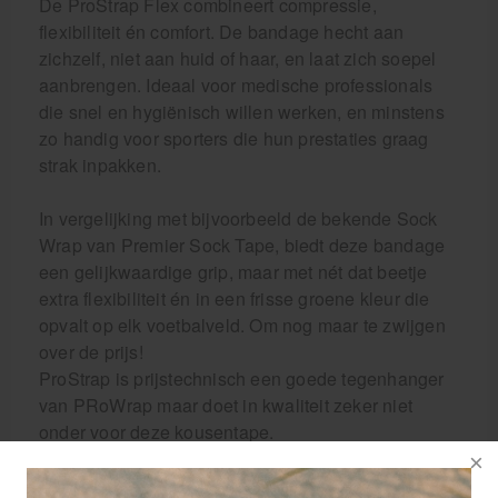
De ProStrap Flex combineert compressie,
flexibiliteit én comfort. De bandage hecht aan
zichzelf, niet aan huid of haar, en laat zich soepel
aanbrengen. Ideaal voor medische professionals
die snel en hygiënisch willen werken, en minstens
zo handig voor sporters die hun prestaties graag
strak inpakken.
In vergelijking met bijvoorbeeld de bekende Sock
Wrap van Premier Sock Tape, biedt deze bandage
een gelijkwaardige grip, maar met nét dat beetje
extra flexibiliteit én in een frisse groene kleur die
opvalt op elk voetbalveld. Om nog maar te zwijgen
over de prijs!
ProStrap is prijstechnisch een goede tegenhanger
van PRoWrap maar doet in kwaliteit zeker niet
onder voor deze kousentape.
De ProStrap Flex bandage is geschikt voor: