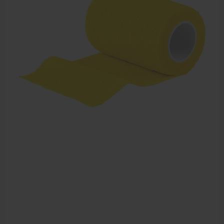
Farmaceutische artikelen
Verzorgingskoffers | Bidonkratten
Voedingssupplementen
Huidverzorging
Massage
Massagetafels
Sportbraces
EHBO en BHV
Pedicure artikelen
Behandelstoel elektrisch
Aanbiedingen groothandel fysiotherapie en massage