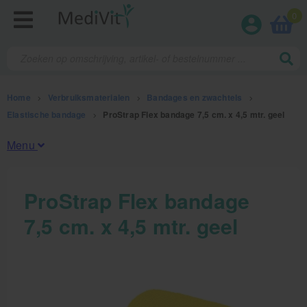
0
Home
>
Verbruiksmaterialen
>
Bandages en zwachtels
>
Elastische bandage
>
ProStrap Flex bandage 7,5 cm. x 4,5 mtr. geel
Menu
Fysiotherapieproducten
ProStrap Flex bandage
7,5 cm. x 4,5 mtr. geel
Verbruiksmaterialen
Kinesiotape
Sporttape
Bandages en zwachtels