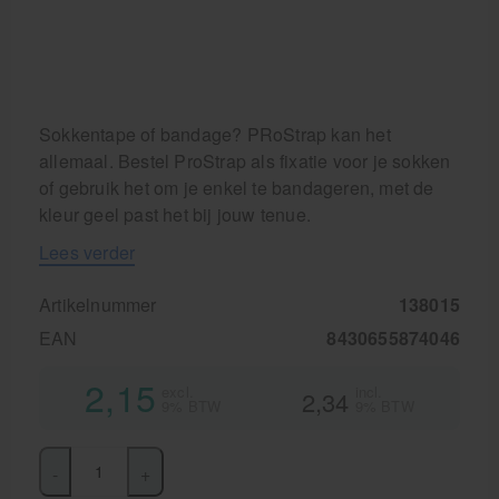
Sokkentape of bandage? PRoStrap kan het
allemaal. Bestel ProStrap als fixatie voor je sokken
of gebruik het om je enkel te bandageren, met de
kleur geel past het bij jouw tenue.
Lees verder
Artikelnummer
138015
EAN
8430655874046
2,15
excl.
incl.
2,34
9% BTW
9% BTW
-
+