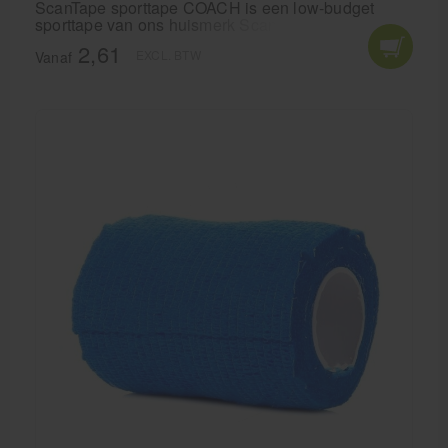
ScanTape sporttape COACH is een low-budget
sporttape van ons huismerk Scansport. ScanTape
COACH is een inelastische sporttape voor het
2,61
EXCL. BTW
voorkomen en behandelen van blessures. Sterke
Vanaf
tape met goede kleefkwaliteit.