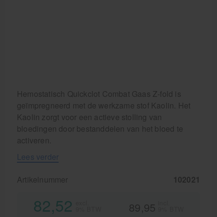
Hemostatisch Quickclot Combat Gaas Z-fold is
geïmpregneerd met de werkzame stof Kaolin. Het
Kaolin zorgt voor een actieve stolling van
bloedingen door bestanddelen van het bloed te
activeren.
Lees verder
Artikelnummer
102021
82,52
excl.
incl.
89,95
9% BTW
9% BTW