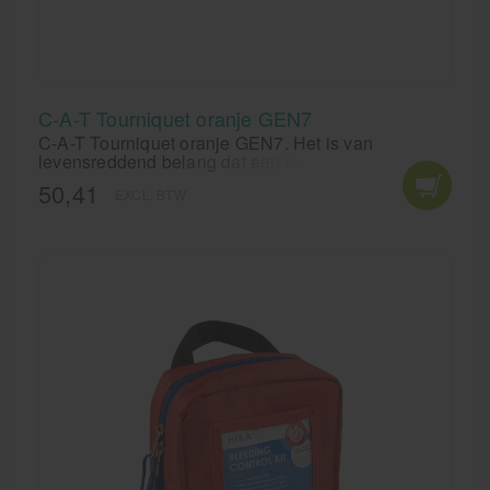
C-A-T Tourniquet oranje GEN7
C-A-T Tourniquet oranje GEN7. Het is van
levensreddend belang dat een hevige bloeding zo
snel mogelijk wordt gestopt. Met het gebruik van de
50,41
EXCL. BTW
C-A-T Tourniquet GEN7 kun je een hevige bloeding
stoppen.