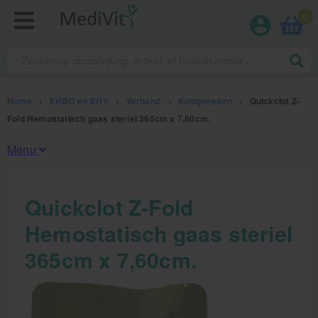
0
Home
>
EHBO en BHV
>
Verband
>
Kompressen
>
Quickclot Z-
Fold Hemostatisch gaas steriel 365cm x 7,60cm.
Menu
Fysiotherapieproducten
Quickclot Z-Fold
Hemostatisch gaas steriel
Verbruiksmaterialen
365cm x 7,60cm.
Massage
Massagetafels
Sportbraces