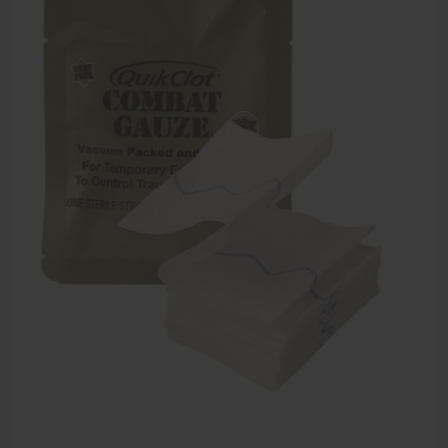
EHBO en BHV
Verbandtrommels
Pleisters
Verband
Brandwonden verzorging
Desinfectie middelen
Handschoenen en bescherming
Medische hulpmiddelen
Veiligheidshesjes
Diversen EHBO en BHV
Pedicure artikelen