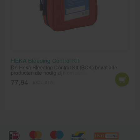
HEKA Bleeding Control Kit
De Heka Bleeding Control Kit (BCK) bevat alle
producten die nodig zijn om een hevige bloeding te
stoppen. Direct kunnen handelen bij een hevige
77,94
EXCL. BTW
bloeding en hiermee de overlevingskansen van
slachtoffers van (terroristische) aanslagen of
ongelukken vergroten? Gebruik dan de HEKA
Bleeding control kit.