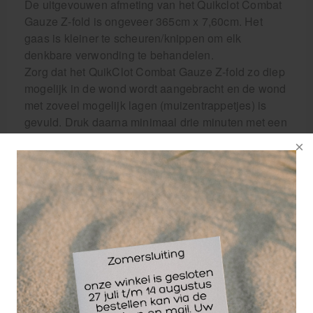
De uitgevouwen afmeting van het Quikclot Combat
Gauze Z-fold is ongeveer 365cm x 7,60cm. Het
gaas is kleiner te scheuren/knippen om elk
denkbare verwonding te behandelen.
Zorg dat het QuikClot Combat Gauze Z-fold zo diep
mogelijk in de wond wordt aangebracht en de wond
met zoveel mogelijk lagen (muizentrappetjes) is
gevuld. Druk daarna minimaal drie minuten met een
constante druk op de wond om een zo stabiel
mogelijk stolsel te creëren. Dit om de kans op een
“rebleed” (het opnieuw gaan bloeden van de wond)
tijdens vervoer te minimaliseren.
Internnummer : 55867
item nummer : #200
Inhoud verpakking : 1 stuk