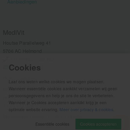
Aanbiedingen
MediVit
Houtse Parallelweg 41
5706 AC Helmond
+31 (0)492 - 792 482
Cookies
info@medivit.nl
Openingstijden:
Laat ons weten welke cookies we mogen plaatsen.
Wanneer essentiële cookies aanklikt verzamelen wij geen
Maandag t/m vrijdag
persoonsgegevens en help je ons de site te verbeteren.
08.00 - 12.30u
Wanneer je Cookies accepteren aanklikt krijg je een
13.00 - 16.00u
optimale website ervaring.
Meer over privacy & cookies
.
Wij pauzeren tussen 12.30 en 13.00u
Essentiële cookies
Cookies accepteren