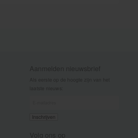
ortgel
spierpijn en spierkrampen.
deerd
Aanmelden nieuwsbrief
Als eerste op de hoogte zijn van het
laatste nieuws:
Volg ons op