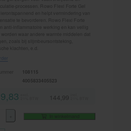
rculatie-processen. Rowo Flexi Forte Gel
pierontspannend en helpt vermindering van
sensatie te bevorderen. Rowo Flexi Forte
n anti-inflammatoire werking en kan veilig
t worden waar andere warmte middelen dat
en, zoals bij slijmbeursontsteking,
che klachten, e.d.
rder
nummer
108115
4005833405523
9,83
excl.
incl.
144,99
21% BTW
21% BTW
+
In winkelmand