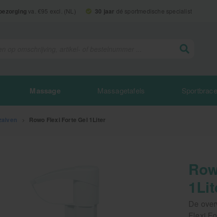
 bezorging
va. €95 excl. (NL)
30 jaar
dé sportmedische specialist
Massage
Massagetafels
Sportbrac
zalven
>
Rowo Flexi Forte Gel 1Liter
Row
1Lit
De over
Flexi F