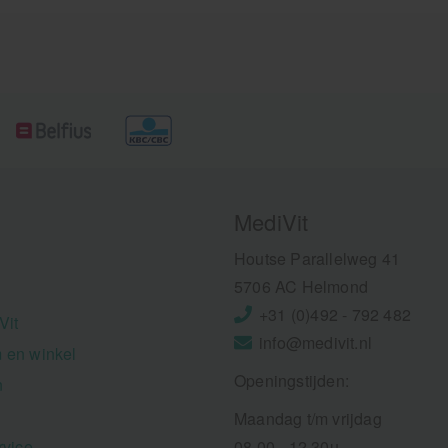
medicijnproduct. Met de sp
van Rowo heeft u gegaran
een topproduct in handen.
MediVit
Houtse Parallelweg 41
5706 AC Helmond
+31 (0)492 - 792 482
Vit
info@medivit.nl
 en winkel
Openingstijden:
n
Maandag t/m vrijdag
rvice
08.00 - 12.30u