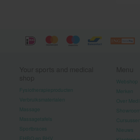
Your sports and medical
Menu
shop
Webshop
Fysiotherapieproducten
Merken
Verbruiksmaterialen
Over Medi
Massage
Showroom
Massagetafels
Cursusse
Sportbraces
Nieuws
EHBO en BHV
Klantense