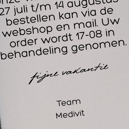
dicinaleplant. De secundaire opslag wortels bevatten iridoid
k fenol glycosiden, acteoside enisoacteoside.
rpago, of met een typische volksnaam ook wel duivelsklauw g
le eeuwen door natuurvolkeren volop gebruikt als heilzaam mi
wrichtsbeschadigingen. Flexi Forte bevat o.a. Duivelsklauw e
ti-inflammatoire, vermindert de zwelling en pijn gemakkelijk.
handeling van artrose en andere gewrichtsklachten.
ebruik Rowo Flexi Forte:
voor soepele spieren en gewrichten
bij rugklachten en stijve gewrichten
slijmbeursontsteking
arthrose klachten
reumatische klachten
wo Flexi Forte in combinatie met kinesiotape:
nneer na een massage of oefentherapie nabehandeld wordt m
ieren warm te zetten, kan nadien kinesiotape toegepast worden
hter. De huid wordt ontvankelijker voor de kinesiotape, na aan