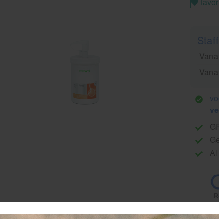
favor
Staff
Vanaf
Vanaf
vo
ve
G
Ge
Al