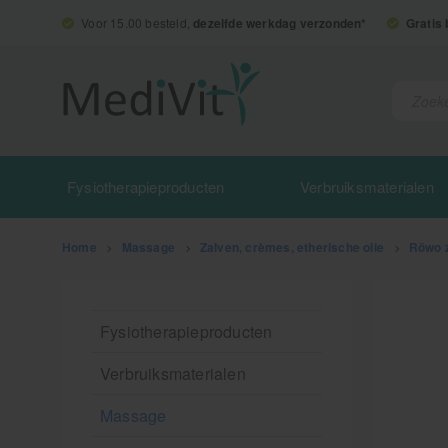
Voor 15.00 besteld,
dezelfde werkdag verzonden*
Gratis
Fysiotherapieproducten
Verbruiksmaterialen
Home
>
Massage
>
Zalven, crèmes, etherische olie
>
Röwo 
Fysiotherapieproducten
Verbruiksmaterialen
Massage