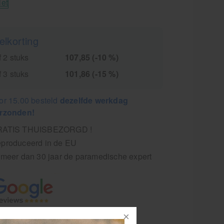
iet
elkorting
 2 stuks
107,85 (-10 %)
 3 stuks
101,86 (-15 %)
or 15.00 besteld
dezelfde werkdag
rzonden!
RATIS THUISBEZORGD !
produceerd in de EU
 meer dan 30 jaar de paramedische expert