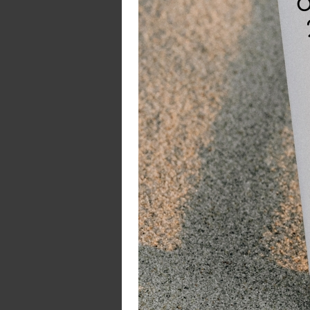
me
oo
Ha
ve
ge
an
be
G
Ro
wa
sp
ac