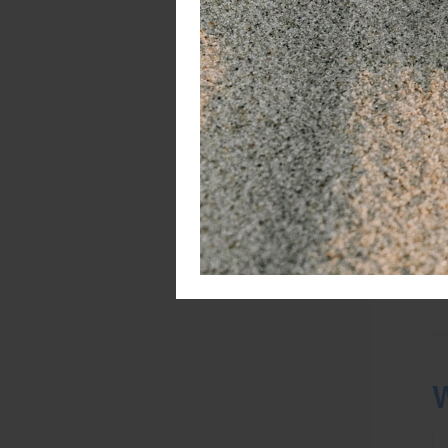
pl
pa
E
De
ve
na
Di
Ni
N
Ni
W