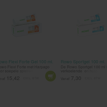
owo Flexi Forte Gel 100 ml.
Rowo Sportgel 100 ml.
wo Flexi Forte met Harpago
De Rowo Sportgel 100 ml 
or soepele spieren en
verkoelende en huidvriend
wrichten, bij rugklachten en
gel, die ontspannend werk
15,42
7,30
EXCL. BTW
EXCL. BTW
ijve gewrichten.
inspanning. De Röwo spor
naf
Vanaf
met japanse muntolie help
andere tegen spierpijn en
krampen. De sportgel van
is een van de weinige
spierwrijfmiddelen met he
keurmerk en het predikaat