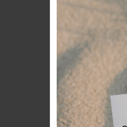
Ro
ge
di
zo
me
ef
ve
Fl
al
bi
wa
Ge
on
Wi
Ha