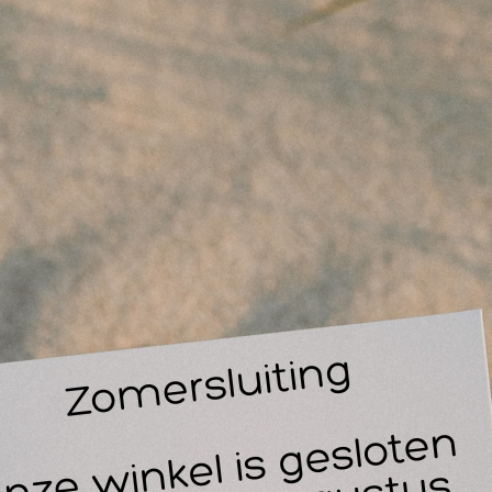
wo Flexi Forte gel met Harpago. Traditionele en nieuwe wer
combineerd in een evenwichtige verhouding. Ervaar zelf de s
eptewerking van Rowo Flexi Forte gel. Flexi Forte gel trekt sne
nder residu achter te laten. ROWO Flexi Forte Gel is een inno
t bijzondere eigenschappen. Het verenigt conventionele en 
fectieve stoffen in een evenwichtige verhouding. Het resultaat
rwarmend effect.
exi Forte heeft een anti-inflammatoire werking, zodoende kan
lerlei toepassingen waar een normale warmtezalf of gel niet 
j slijmbeursontsteking, arthrose klachten, reumatische aand
rmte producten afgeraden worden omdat deze een ontstekin
l gebruik van de anti-inflammatoire werkzamestoffen zonder 
tstekingsremmers.
st je dat?
rpagophytumprocumbensHarpago (duivelsklauw) is een plant af