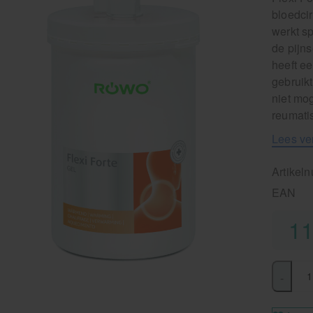
bloedci
werkt s
de pijn
heeft ee
gebruik
niet mog
reumatis
Lees ve
Artikel
EAN
11
-