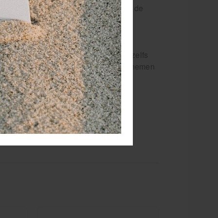
ast de werking van de kinesiotape heeft de
deze pomp kan worden afgesloten en zelfs
of fysiotherapeut makkelijk de pot meenemen
 de ogen.