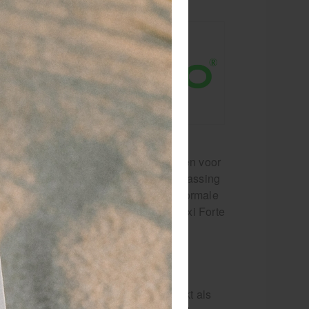
kzame stoffen
terke
l in de huid
vatief product
nieuwe
 is een diep
 deze warmte-gel veilig gebruikt worden voor
aan te pas komt. Denk daarbij aan toepassing
oeningen en gewrichtsklachten. Waar normale
g kunnen bevorderen maakt Rowo Flexi Forte
gebruik te maken van steroïde
komstiguit Afrika, die wordt gebruikt als