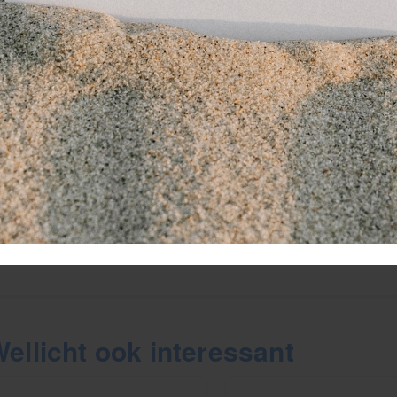
akkerig, de kinesiotape zal langer en beter blijven zitten. Na
tiënt dus ook profijt van de werking van de gel.
en bijkomend handigheidje van de verpakking:
 pot van de Rowo Flexi Forte gel is voorzien van een pomp, 
rgrendeld worden voor transport. Zo kan een sportverzorger 
ar een evenement zonder bang te hoeven zijn voor lekkage.
sclaimer:
et gebruiken bij gevoelige huid, slijmvlies, open wonden of in
a gebruik goed de handen wassen.
et bij kinderen onder de 12 jaar gebruiken.
ellicht ook interessant