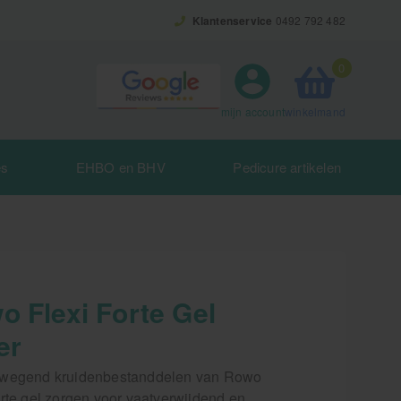
Klantenservice
0492 792 482
0
winkelmand
mijn account
es
EHBO en BHV
Pedicure artikelen
o Flexi Forte Gel
er
wegend kruidenbestanddelen van Rowo
orte gel zorgen voor vaatverwijdend en