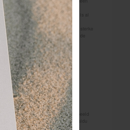
 glycosiden, de belangrijke harpagosideen
enoemd naar z'n vorm en groeiwijze, is al
ddel bij allerhande spierblessures of
n Brandnetel. Duivelsklauw heeft een sterke
 Daarom is het bijzonder geschikt voor de
et Rowo Flexi Forte Gel, om bijvoorbeeld
. De gel trekt snel in en laat geen residu
brengen van de gel voelt de huid licht