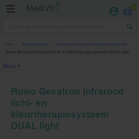
0
Home
>
Massagetafels
>
Accessoires en praktijkbenodigdheden
>
Rowo Gecatron infrarood licht- en kleurtherapiesysteem DUAL light
Menu
Fysiotherapieproducten
Rowo Gecatron infrarood
licht- en
Verbruiksmaterialen
kleurtherapiesysteem
Massage
DUAL light
Massagetafels