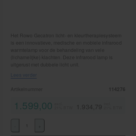
Het Rowo Gecatron licht- en kleurtherapiesysteem
is een innovatieve, medische en mobiele infrarood
warmtelamp voor de behandeling van vele
(lichamelijke) klachten. Deze infrarood lamp is
uitgerust met dubbele licht unit.
Lees verder
Artikelnummer
114276
1.599,00
excl.
incl.
1.934,79
21% BTW
21% BTW
-
+