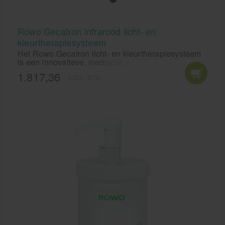
Rowo Gecatron infrarood licht- en
kleurtherapiesysteem
Het Rowo Gecatron licht- en kleurtherapiesysteem
is een innovatieve, medische en mobiele infrarood
warmtelamp voor de behandeling van vele
1.817,36
EXCL. BTW
(lichamelijke) klachten.