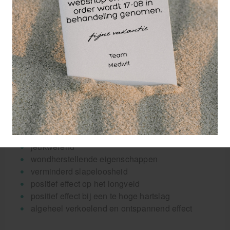
blaas
groen:
kalmerend en ontspannend
versneld het herstel na inspanning
positief effect op de creativiteit
rustgevend voor de huid, zichtbaar stralend
blauw:
ontspant de zenuwen
pijnreductie
jeukwerend
wondherstellende eigenschappen
verminderd slapeloosheid
positief effect op het longveld
positief effect bij een te hoge hartslag
algeheel verkoelend en ontspannend effect