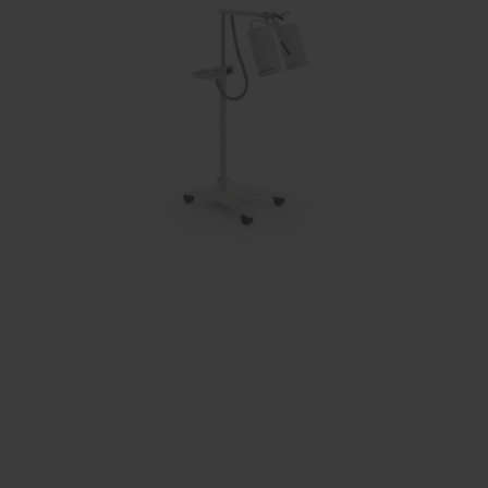
Elektrische massagetafels
Mobiele massagetafels
Massagebanken elektrisch
Massagebedden
Massagestoel
Behandeltafels
Behandelstoelen
Massagekussens en massagerollen
Accessoires en praktijkbenodigdheden
Sportbraces
EHBO en BHV
Pedicure artikelen