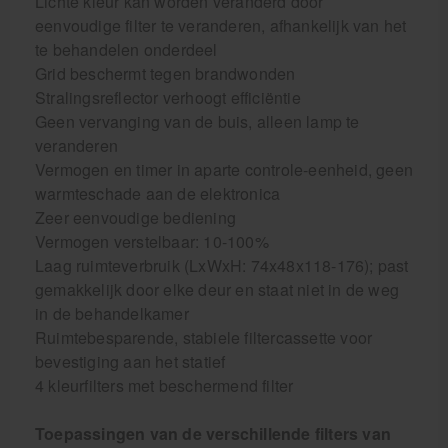
Lichte kleur kan worden veranderd door
eenvoudige filter te veranderen, afhankelijk van het
te behandelen onderdeel
Grid beschermt tegen brandwonden
Stralingsreflector verhoogt efficiëntie
Geen vervanging van de buis, alleen lamp te
veranderen
Vermogen en timer in aparte controle-eenheid, geen
warmteschade aan de elektronica
Zeer eenvoudige bediening
Vermogen verstelbaar: 10-100%
Laag ruimteverbruik (LxWxH: 74x48x118-176); past
gemakkelijk door elke deur en staat niet in de weg
in de behandelkamer
Ruimtebesparende, stabiele filtercassette voor
bevestiging aan het statief
4 kleurfilters met beschermend filter
Toepassingen van de verschillende filters van