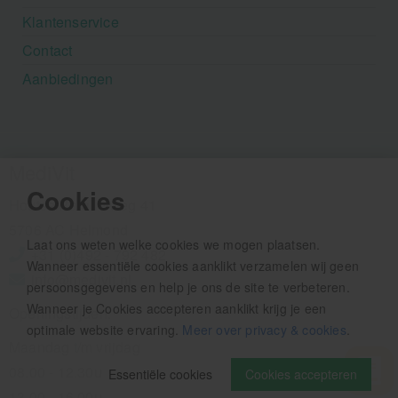
Klantenservice
Contact
Aanbiedingen
MediVit
Cookies
Houtse Parallelweg 41
5706 AC Helmond
Laat ons weten welke cookies we mogen plaatsen.
+31 (0)492 - 792 482
Wanneer essentiële cookies aanklikt verzamelen wij geen
info@medivit.nl
persoonsgegevens en help je ons de site te verbeteren.
Wanneer je Cookies accepteren aanklikt krijg je een
Openingstijden:
optimale website ervaring.
Meer over privacy & cookies
.
Maandag t/m vrijdag
08.00 - 12.30u
Essentiële cookies
Cookies accepteren
13.00 - 16.00u