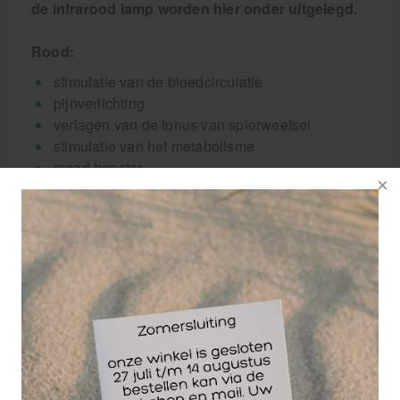
de infrarood lamp worden hier onder uitgelegd.
Rood:
stimulatie van de bloedcirculatie
pijnverlichting
verlagen van de tonus van spierweefsel
stimulatie van het metabolisme
mood booster
bevordering van de elasticiteit van verbonden
weefselstructuren
oranje:
ontspannend
bevorderenvan het welzijn van de
gemoedstoestand
bevorder het energieniveau
verfijnen van huidweefsel
stimulerend effect op de nieren, schildklier en