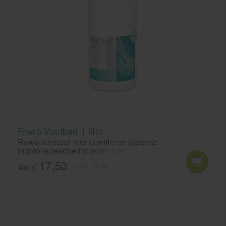
Rowo Voetbad 1 liter
Rowo voetbad met kamille en japanse
muntoliebeschermt tegen brandende voeten
zweetvoeten en voetschimmels.Rowo voetbad
17,53
EXCL. BTW
werkt verkoelend, desodoriserend en verzorgend.
Vanaf