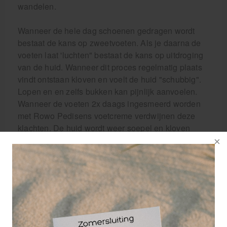
wandelen.
Wanneer de hele dag schoenen gedragen wordt
bestaat de kans op zweetvoeten. Als je daarna de
voeten laat 'luchten" bestaat de kans op uitdroging
van de huid. Wanneer dit proces regelmatig plaats
vindt ontstaan kloven en voelt de huid "schubbig".
Lopen en en zelfs bukken kan pijnlijk aanvoelen.
Wanneer de voeten 2x daags ingesmeerd worden
met Rowo Pedisens voetcreme verdwijnen deze
klachten. De huid wordt weer soepel en kloven
herstellen.
Toepassing Rowo PediSens creme:
Smeer 2 maal daags tenen en voeten in.
Kenmerken Rowo PediSens creme:
Met kamille en Japanse medicinale plantenolie