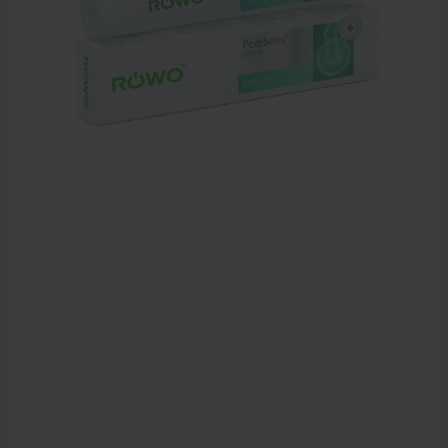
Sportbraces
EHBO en BHV
Pedicure artikelen
Voetverzorging
Diverse pedicure producten
Praktijk benodigdheden
Behandelstoel elektrisch
Aanbiedingen groothandel fysiotherapie en massage
Cursussen
Krukken