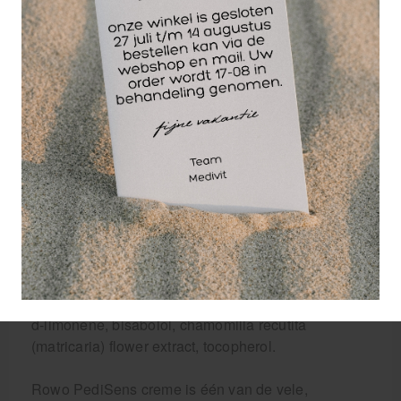
Heeft een koelend effect en maakt de huid
soepel
Dun aanbrengen en 1 - 2 keer per dag wrijven,
bij voorkeur na een Rowo voetbad
Bevat onder andere: kamille, kamfer, muntolie
Dermatologisch getest
Na openen 12 maanden houdbaar
Inhoudstoffen Rowo PediSens voetcreme:
aqua, glyceryl stearate, palmitic acid, stearic acid,
ceteareth-12, octyldodecanol, paraffinum liquidum,
dimethicone, phenoxyethanol, sodium
caproyl/lauroyl lactylate, camphor, mentha arvensis
leaf oil, glycine soja, xanthan gum, farnesol, cetyl
alcohol, sodium lactate, caprylyl glycol, carbomer,
d-limonene, bisabolol, chamomilla recutita
(matricaria) flower extract, tocopherol.
Rowo PediSens creme is één van de vele,