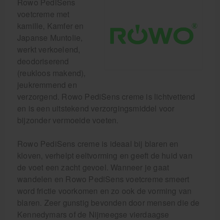
Rowo PediSens
voetcreme met
kamille, Kamfer en
Japanse Muntolie,
werkt verkoelend,
deodoriserend
(reukloos makend),
jeukremmend en
verzorgend. Rowo PediSens creme is lichtvettend
en is een uitstekend verzorgingsmiddel voor
bijzonder vermoeide voeten.
Rowo PediSens creme is ideaal bij blaren en
kloven, verhelpt eeltvorming en geeft de huid van
de voet een zacht gevoel. Wanneer je gaat
wandelen en Rowo PediSens voetcreme smeert
word frictie voorkomen en zo ook de vorming van
blaren. Zeer gunstig bevonden door mensen die de
Kennedymars of de Nijmeegse vierdaagse