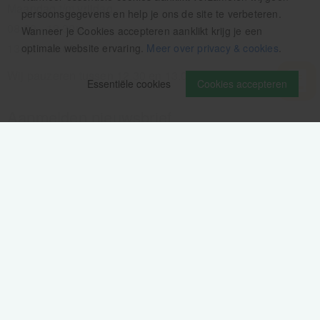
Maandag t/m vrijdag
persoonsgegevens en help je ons de site te verbeteren.
08.00 - 12.30u
Wanneer je Cookies accepteren aanklikt krijg je een
13.00 - 16.00u
optimale website ervaring.
Meer over privacy & cookies
.
Wij pauzeren tussen 12.30 en 13.00u
Essentiële cookies
Cookies accepteren
Aanmelden nieuwsbrief
Als eerste op de hoogte zijn van het laatste nieuws:
Volg ons op