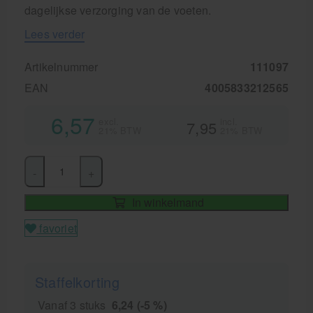
dagelijkse verzorging van de voeten.
Lees verder
Artikelnummer
111097
EAN
4005833212565
6,57
excl.
incl.
7,95
21% BTW
21% BTW
-
+
In winkelmand
favoriet
Staffelkorting
Vanaf 3 stuks
6,24 (-5 %)