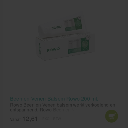
Been en Venen Balsem Rowo 200 ml.
Rowo Been en Venen balsem werkt verkoelend en
ontspannend. Rowo Been en Venen (ader) Creme
werkt perfect tegen SPATADERS. Ideaal gebruik
12,61
EXCL. BTW
voor de diabetische voet.
Vanaf