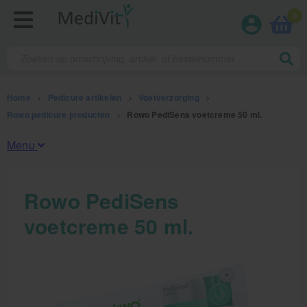
0
Home
>
Pedicure artikelen
>
Voetverzorging
>
Rowo pedicure producten
>
Rowo PediSens voetcreme 50 ml.
Menu
Fysiotherapieproducten
Rowo PediSens
voetcreme 50 ml.
Verbruiksmaterialen
Massage
Massagetafels