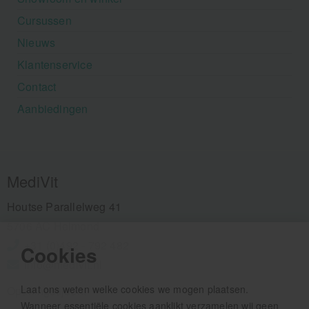
Cursussen
Nieuws
Klantenservice
Contact
Aanbiedingen
MediVit
Houtse Parallelweg 41
5706 AC Helmond
+31 (0)492 - 792 482
Cookies
info@medivit.nl
Laat ons weten welke cookies we mogen plaatsen.
Openingstijden:
Wanneer essentiële cookies aanklikt verzamelen wij geen