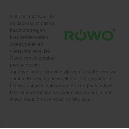
Het bad met Kamille
en Japanse Muntolie,
beschermt tegen
brandende voeten
zweetvoeten en
voetschimmels. De
Rowo voetverzorging
producten met
Japanse munt en kamille zijn een traktatie voor uw
voeten. Een kleine hoeveelheid , 2-3 druppels, in
het voetenbad is voldoende. Een nog beter effect
bereikt u wanneer u de voeten nabehandeld met
Rowo Voetcreme of Rowo Voetbalsem.