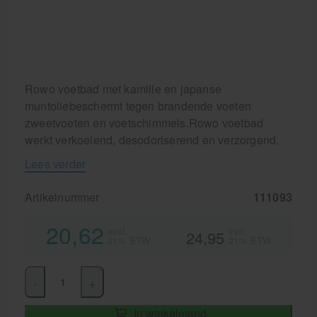
Rowo voetbad met kamille en japanse
muntoliebeschermt tegen brandende voeten
zweetvoeten en voetschimmels.Rowo voetbad
werkt verkoelend, desodoriserend en verzorgend.
Lees verder
Artikelnummer
111093
20,62
excl.
incl.
24,95
21% BTW
21% BTW
-
+
In winkelmand