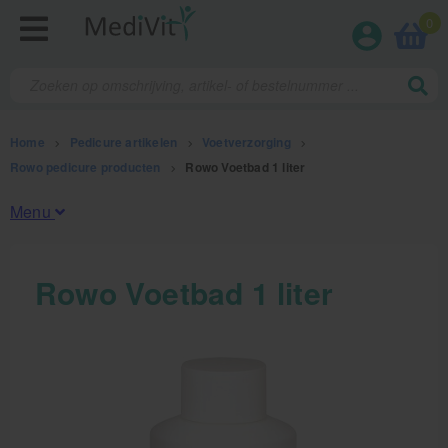
0
Home
>
Pedicure artikelen
>
Voetverzorging
>
Rowo pedicure producten
>
Rowo Voetbad 1 liter
Menu
Fysiotherapieproducten
Rowo Voetbad 1 liter
Verbruiksmaterialen
Massage
Massagetafels