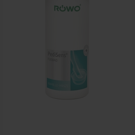
Sportbraces
EHBO en BHV
Pedicure artikelen
Voetverzorging
Diverse pedicure producten
Praktijk benodigdheden
Behandelstoel elektrisch
Aanbiedingen groothandel fysiotherapie en massage
Cursussen
Krukken