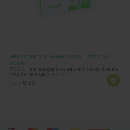
Hirschtalgcreme Rowo 100 ml. | anti-frictie
crème
ROWO Hirschtalgcreme is een oud bewaard recept
voor de verzorging van de huid en de voet.
Hirschtalgcreme van ROWO verzorgt en reinigt de
6,99
EXCL. BTW
huid. Perfect bij schaafwonden en doorlig plekken!
Vanaf