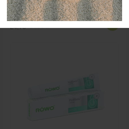
Rowo PediSens voetcreme 1000 ml. incl.
pomp
Rowo PediSens creme is een verzorgende
voetcreme met kamille, Kamfer en muntolie voor de
dagelijkse verzorging van de voeten.
24,76
EXCL. BTW