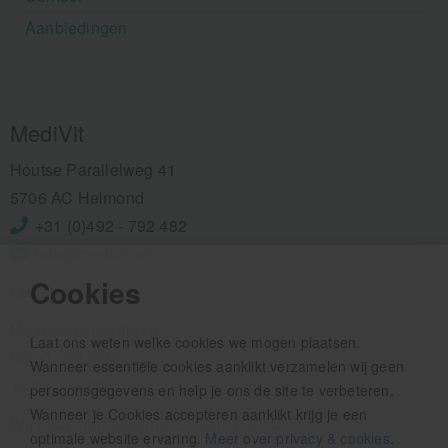
Aanbiedingen
MediVit
Houtse Parallelweg 41
5706 AC Helmond
+31 (0)492 - 792 482
info@medivit.nl
Cookies
Openingstijden:
Maandag t/m vrijdag
Laat ons weten welke cookies we mogen plaatsen.
08.00 - 12.30u
Wanneer essentiële cookies aanklikt verzamelen wij geen
13.00 - 16.00u
persoonsgegevens en help je ons de site te verbeteren.
Wanneer je Cookies accepteren aanklikt krijg je een
Wij pauzeren tussen 12.30 en 13.00u
optimale website ervaring.
Meer over privacy & cookies
.