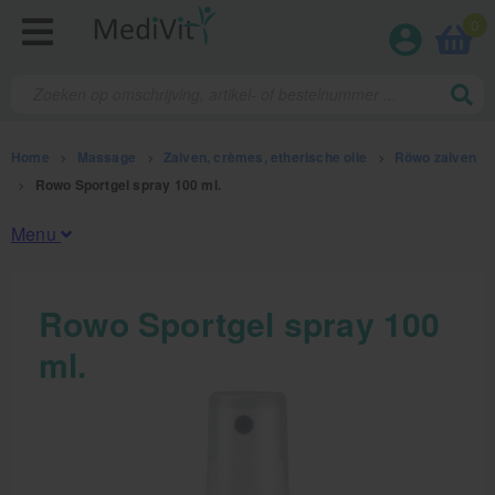
0
Home
>
Massage
>
Zalven, crèmes, etherische olie
>
Röwo zalven
>
Rowo Sportgel spray 100 ml.
Menu
Fysiotherapieproducten
Rowo Sportgel spray 100
ml.
Verbruiksmaterialen
Massage
Massage, oliën en lotion