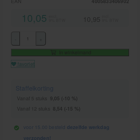
EAN
4005833406902
10,05
excl.
incl.
10,95
9% BTW
9% BTW
-
+
In winkelmand
favoriet
Staffelkorting
Vanaf 5 stuks
9,05 (-10 %)
Vanaf 12 stuks
8,54 (-15 %)
voor 15.00 besteld
dezelfde werkdag
verzonden!