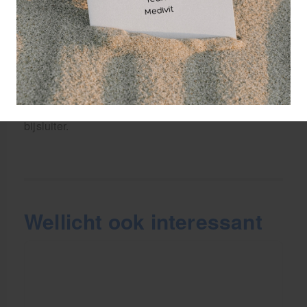
De verpakking van Rowo sportgel is in 2020/2021
veranderd i.v.m. de nieuwe richtlijnen voor MDR.
Het is uiteraard hetzelfde vertrouwde product voor
uw spieren, tegen spierpijn en spierkramp.
Vroeger stond er op de verpakking, bevat JHP olie,
dit ingrediënt zit nog steeds in de spiergel en u kunt
dat vinden als mentha arvensis leafoil in de
bijsluiter.
Wellicht ook interessant