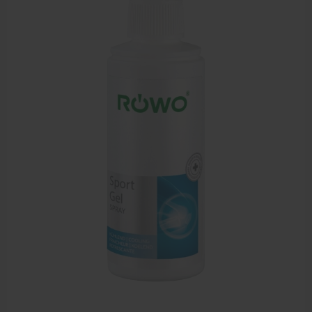
Zalven, crèmes, etherische olie
Massage accessoires
Massagetafels
Sportbraces
EHBO en BHV
Pedicure artikelen
Behandelstoel elektrisch
Aanbiedingen groothandel fysiotherapie en massage
Cursussen
Krukken