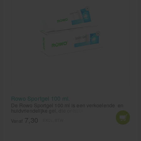
Rowo Sportgel 100 ml.
De Rowo Sportgel 100 ml is een verkoelende en
huidvriendelijke gel, die ontspannend werkt na
inspanning. De Röwo sportgel met japanse
7,30
EXCL. BTW
muntolie helpt onder andere tegen spierpijn en
Vanaf
krampen. De sportgel van Rowo is een van de
weinige spierwrijfmiddelen met het CE keurmerk en
het predikaat medicijnproduct. Met de sportgel van