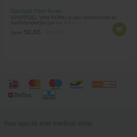
Sportgel 1liter Rowo
SPORTGEL VAN ROWO is een verkoelende en
huidvriendelijke gel die ontspannend werkt na
iedere vorm van inspanning. Rowo Sportgel heeft
50,65
EXCL. BTW
door de unieke combinatie van koude én
Vanaf
warmtetherapie in één, een fantastische
dieptewerking en geeft zeer snel effect! Rowo
Sportgel is hét middel tegen spierpijn en
spierkrampen.
Your sports and medical shop