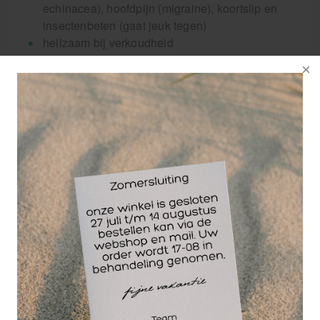
echinacea), hoofdpijn (migraine), koortslip en
insectenbeten (gaat jeuk tegen)
heilzaam bij verkoudheid
Rowo sportgel bevat geen conserveringsmiddelen
en/of kunstmatige kunststoffen, maar uitsluitend
natuurlijke stoffen waaronder arnica, kamille,
echinaca en menthol in de vorm van Japanse
muntolie. Rowo Sportgel Spray is vetvrij en trekt
diep in de huid in wat de gel zeer aangenaam
maakt om te gebruiken.
Rowo Sportgel spray is dan ook de ideale
begeleider, zowel binnen als buiten het sportveld.
Medicijnprodukt: EN ISO 13485
Medical Device Registration:
MD 2020-04
UDI-DN (PPN): 111676961317