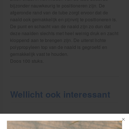
bijzonder nauwkeurig te positioneren zijn. De
afgeronde rand van de tube zorgt ervoor dat de
naald ook gemakkelijk en pijnvrij te positioneren is.
De punt en schacht van de naald zijn zo dun dat
deze naalden slechts met heel weinig druk en zacht
kloppend aan te brengen zijn. De uiterst lichte
polypropyleen top van de naald is gegroefd en
gemakkelijk vast te houden.
Doos 100 stuks.
Wellicht ook interessant