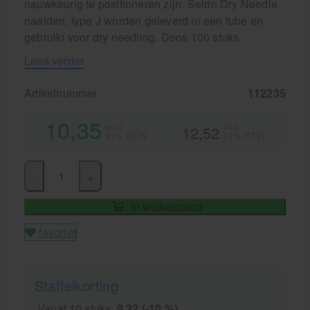
nauwkeurig te positioneren zijn. Seirin Dry Needle
naalden, type J worden geleverd in een tube en
gebruikt voor dry needling. Doos 100 stuks.
Lees verder
Artikelnummer
112235
10,35
excl.
incl.
12,52
21% BTW
21% BTW
-
+
In winkelmand
favoriet
Staffelkorting
Vanaf 10 stuks
9,32 (-10 %)