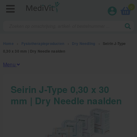
0
Home
>
Fysiotherapieproducten
>
Dry Needling
>
Seirin J-Type
0,30 x 30 mm | Dry Needle naalden
Menu
Fysiotherapieproducten
Seirin J-Type 0,30 x 30
mm | Dry Needle naalden
Oefentherapie
Koude en warmte therapie
Anatomie posters en skeletten
Meten en testen