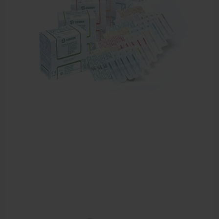
Dry Needling
Echogel & Ultrasoundgel
Verbruiksmaterialen
Massage
Massagetafels
Sportbraces
EHBO en BHV
Pedicure artikelen
Behandelstoel elektrisch
Aanbiedingen groothandel fysiotherapie en massage
Cursussen