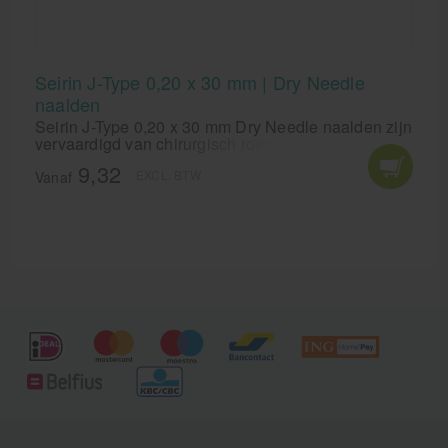
Seirin J-Type 0,20 x 30 mm | Dry Needle
naalden
Seirin J-Type 0,20 x 30 mm Dry Needle naalden zijn
vervaardigd van chirurgisch roestvrij staal en zitten
exact in het midden van de tube zodat ze bijzonder
9,32
EXCL. BTW
nauwkeurig te positioneren zijn.
Vanaf