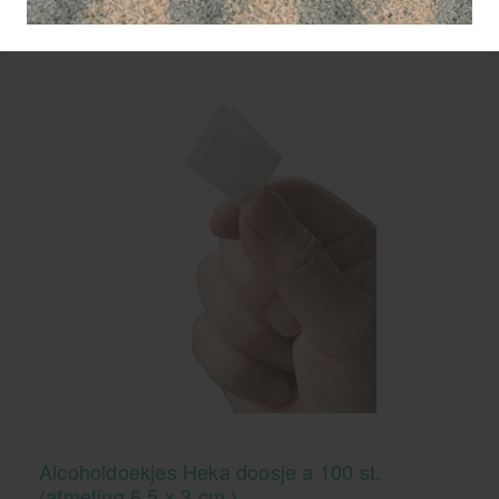
Alcoholdoekjes Heka doosje a 100 st.
(afmeting 6,5 x 3 cm.)