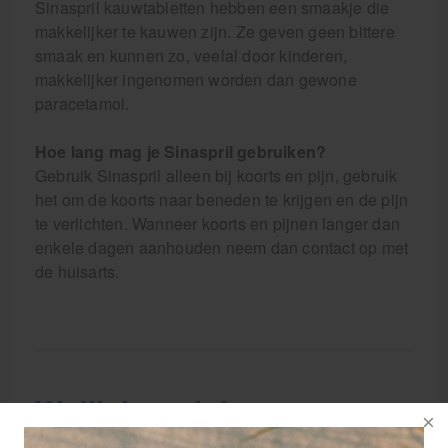
Sinaspril kauwtabletten hebben een smaakje die
makkelijker te kauwen zijn. Ze geven geen bittere
smaak en kunnen zo, veelal door kinderen,
makkelijker ingenomen worden dan gewone
paracetamol.
Hoe lang mag je Sinaspril gebruiken?
Gebruik Sinaspril alleen bij koorts en pijn, gebruik
het om de koorts naar beneden te krijgen en de pijn
te verlichten. Wanneer koorts en pijnen langer dan
enkele dagen aanhouden neem dan contact op met
de huisarts.
Wellicht ook interessant