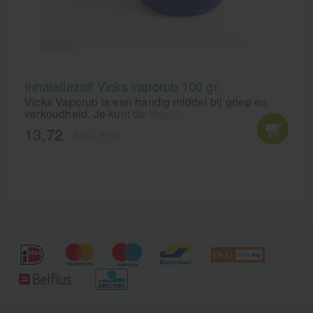
Inhalatiezalf Vicks vaporub 100 gr.
Vicks Vaporub is een handig middel bij griep en
verkoudheid. Je kunt de VapoRub namelijk op
verschillende manieren inzetten om de symptomen
13,72
EXCL. BTW
van griep en verkoudheid verder te bestrijden. Zo
kun je het gebruiken voor inhalatie, maar kun je het
ook gebruiken als inwrijfmiddel.