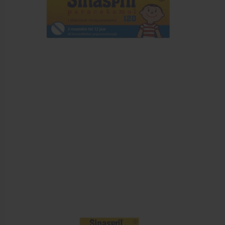
Farmaceutische artikelen
Verzorgingskoffers | Bidonkratten
Voedingssupplementen
Huidverzorging
Massage
Massagetafels
Sportbraces
EHBO en BHV
Pedicure artikelen
Behandelstoel elektrisch
Aanbiedingen groothandel fysiotherapie en massage