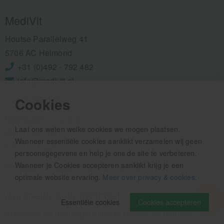
MediVit
Houtse Parallelweg 41
5706 AC Helmond
+31 (0)492 - 792 482
info@medivit.nl
Openingstijden:
Cookies
Maandag t/m vrijdag
Laat ons weten welke cookies we mogen plaatsen.
08.00 - 12.30u
Wanneer essentiële cookies aanklikt verzamelen wij geen
13.00 - 16.00u
persoonsgegevens en help je ons de site te verbeteren.
Wij pauzeren tussen 12.30 en 13.00u
Wanneer je Cookies accepteren aanklikt krijg je een
optimale website ervaring.
Meer over privacy & cookies
.
Aanmelden nieuwsbrief
Essentiële cookies
Cookies accepteren
Als eerste op de hoogte zijn van het laatste nieuws: