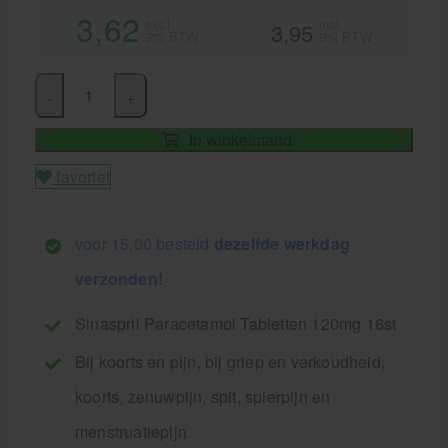
3,62
excl.
incl.
3,95
9% BTW
9% BTW
-
+
In winkelmand
favoriet
voor 15.00 besteld
dezelfde werkdag
verzonden!
Sinaspril Paracetamol Tabletten 120mg 16st
Bij koorts en pijn, bij griep en verkoudheid,
koorts, zenuwpijn, spit, spierpijn en
menstruatiepijn.