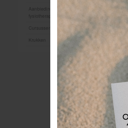
Aanbiedingen groothandel
fysiotherapie en massage
Cursussen
Krukken
Hu
De
ge
ku
Ve
De
To
- 