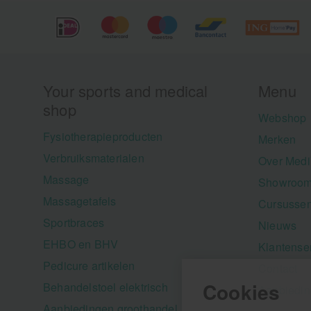
Your sports and medical
Menu
shop
Webshop
Fysiotherapieproducten
Merken
Verbruiksmaterialen
Over Medi
Massage
Showroom
Massagetafels
Cursusse
Sportbraces
Nieuws
EHBO en BHV
Klantense
Pedicure artikelen
Contact
Cookies
Behandelstoel elektrisch
Aanbiedi
Aanbiedingen groothandel