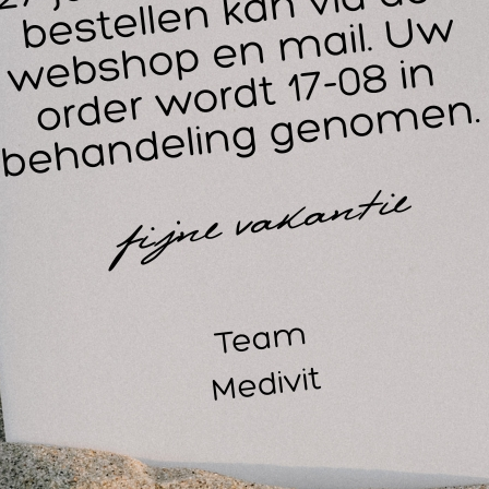
vroege functionele follow-up behandeling na immobilisatie
primaire zorg van bepaalde breuken, bijvoorbeeld op de ribben
preventie van sportblessures en hun revalidatie
eaal om te gebruiken bij sporten waar de beige kleur voor spor
j turnen, swirlen, paardensport, etc.
arnaast geeft een beige sporttape estetisch een andere look, 
ellicht ook interessant
-10%