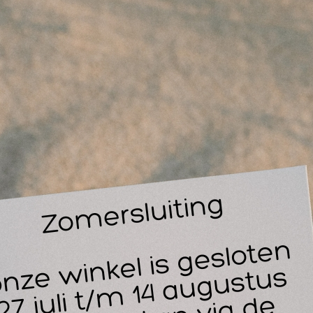
Be
be
Pl
ismerk Sporttape is een beige, stugge tape met een goede prij
ze sporttape heeft een hoogwaardige zinkoxyde kleeflaag, die
kartelde randen is de sporttape gemakkelijk in zowel de leng
nststofring eenvoudig afrolbaar.
rpakkingseenheid: per rol verpakt in blister.
 vermelde prijs is de prijs per rol.
epassingen beige Sporttape:
behandeling van gewrichts- en bandenletsel