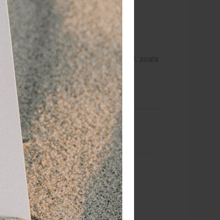
, vingers en tenen
ttape verplicht kan zijn door een bond, zoals
witte tape valt meer op.