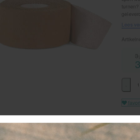
turnen?
geleverd
Lees ve
Artikel
3
3
-
favor
Le
Be
ge