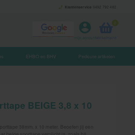
Klantenservice
0492 792 482
0
winkelmand
mijn account
es
EHBO en BHV
Pedicure artikelen
rttape BEIGE 3,8 x 10
porttape 38mm. x 10 meter. Beoefen jij een
ar beige sporttape verplicht is, zoals bij