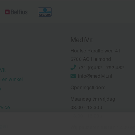
MediVit
Houtse Parallelweg 41
5706 AC Helmond
+31 (0)492 - 792 482
Vit
info@medivit.nl
 en winkel
Openingstijden:
n
Maandag t/m vrijdag
rvice
08.00 - 12.30u
13.00 - 16.00u
ngen
Wij pauzeren tussen 12.30 e