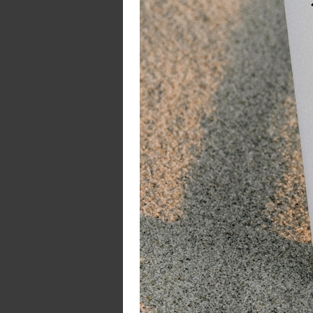
- 
- 
- 
Id
bi
Da
W