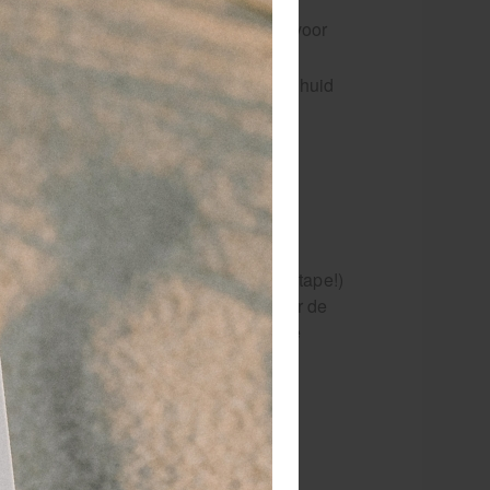
ige sporttape met een kunststof kern voor
tere geleiding bij afrollen
akt het beste op een droge en schone huid
s/kwaliteit verhouding. (géén kinesiotape!)
 hoge functionaliteit garandeert. Door de
te als breedte afscheurbaar en door de