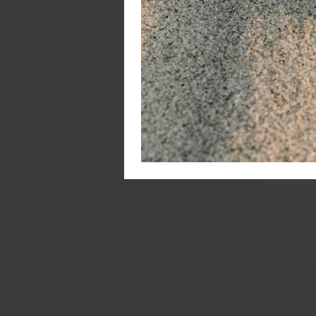
S
L
Wh
me
te
3