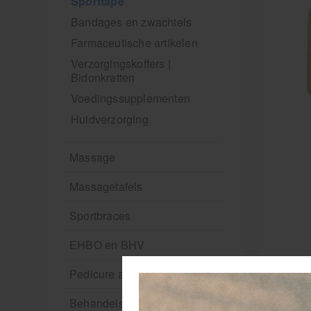
Sporttape
Bandages en zwachtels
Farmaceutische artikelen
Verzorgingskoffers |
Bidonkratten
Voedingssupplementen
Huidverzorging
Massage
Massagetafels
Sportbraces
EHBO en BHV
Pedicure artikelen
Behandelstoel elektrisch