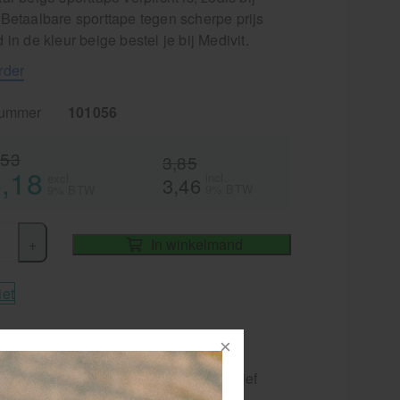
 Betaalbare sporttape tegen scherpe prijs
 in de kleur beige bestel je bij Medivit.
rder
nummer
101056
,53
3,85
,18
incl.
excl.
3,46
9% BTW
9% BTW
+
In winkelmand
iet
vertijd
1-2 werkdagen
ige sporttape voor preventief en curatief
bruik