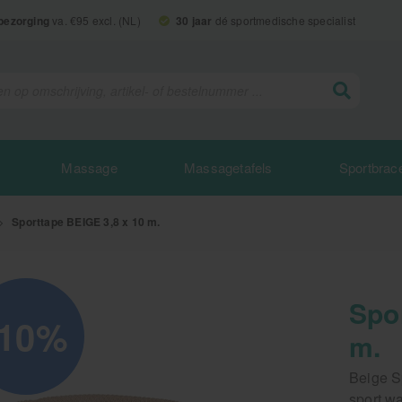
 bezorging
va. €95 excl. (NL)
30 jaar
dé sportmedische specialist
Massage
Massagetafels
Sportbrac
>
Sporttape BEIGE 3,8 x 10 m.
Spo
-10%
m.
Beige S
sport wa