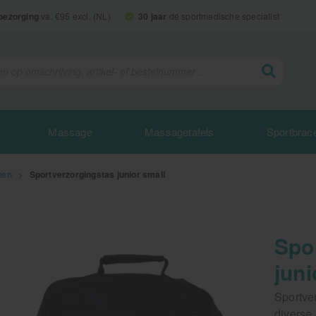
 bezorging
va. €95 excl. (NL)
30 jaar
dé sportmedische specialist
Massage
Massagetafels
Sportbrac
ten
>
Sportverzorgingstas junior small
Spo
juni
Sportve
diverse