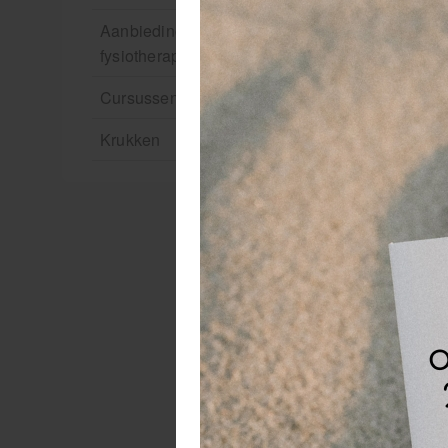
Aanbiedingen groothandel
fysiotherapie en massage
Cursussen
Krukken
Be
Sp
Me
tr
mo
Al
sp
Af
De