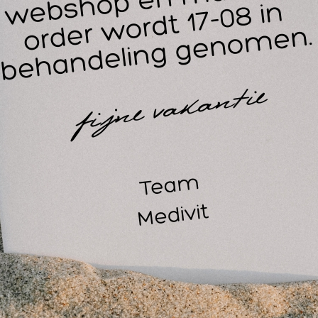
n de zijkant zit een klein vakje voor bijvoorbeeld paracetamo
 Sportverzorgingstas junior small wordt leeg geleverd.
ellicht ook interessant