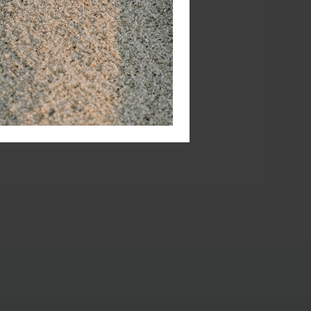
edical
 dé
s het
zame tas
bij de
 of
 voor
item om
seur bij
.