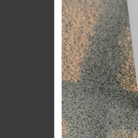
Aa
De
W