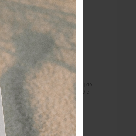
 dagen
retourgarantie
 jaar
dé paramedisch specialist
ortverzorgingsartikelen? Dan is de
n blessure voor doet op het veld of bij de
pe en andere producten meenemen. Voor die
e verzorgingstas.
hebben we voldoende andere