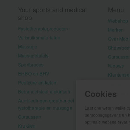
Your sports and medical
Menu
shop
Webshop
Fysiotherapieproducten
Merken
Verbruiksmaterialen
Over Medi
Massage
Showroom
Massagetafels
Cursusse
Sportbraces
Nieuws
EHBO en BHV
Klantense
Pedicure artikelen
Contact
Cookies
Behandelstoel elektrisch
Aanbiedi
Aanbiedingen groothandel
fysiotherapie en massage
Laat ons weten welke c
persoonsgegevens en hel
Cursussen
optimale website ervari
Krukken