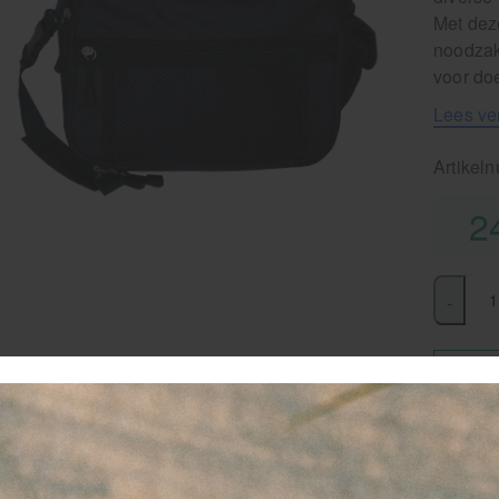
Met dez
noodzake
voor doe
Lees ve
Artikel
2
-
favor
vo
ve
G