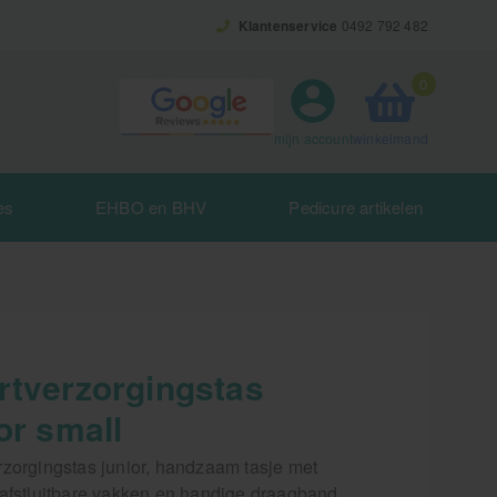
Klantenservice
0492 792 482
0
winkelmand
mijn account
es
EHBO en BHV
Pedicure artikelen
rtverzorgingstas
or small
rzorgingstas junior, handzaam tasje met
 afstluitbare vakken en handige draagband.