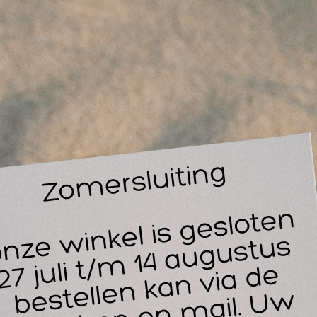
14
30
n je op zoek naar een makkelijke en niet te grote tas voor sp
ortverzorgingstas junior iets voor jou.
t deze handzame nylon tas ben je goed voorbereid als zich ee
aining. Je kunt makkelijk je coldspray, kinesiotape, sportta
menten dat je snel in aktie moet komen op het veld een ideal
s je een uitgebreider assortiment wenst mee te nemen dan 
ortverzorgingstassen in ons assortiment.
meting Sportverzorgingstas junior: 30 x 9 x 24 cm
ze tas heeft een groot vak en een iets kleiner voorvak.