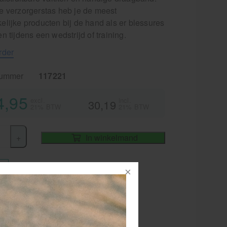
e verzorgerstas heb je de meest
lijke producten bij de hand als er blessures
n tijdens een wedstrijd of training.
rder
nummer
117221
4,95
excl.
incl.
30,19
21% BTW
21% BTW
+
In winkelmand
iet
or 15.00 besteld
dezelfde werkdag
rzonden!
RATIS
bezorging va. €95,- excl. btw