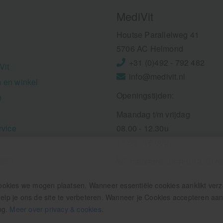
MediVit
Houtse Parallelweg 41
5706 AC Helmond
+31 (0)492 - 792 482
Vit
info@medivit.nl
 en winkel
Openingstijden:
n
Maandag t/m vrijdag
rvice
08.00 - 12.30u
13.00 - 16.00u
ngen
Wij pauzeren tussen 12.30 e
ookies we mogen plaatsen. Wanneer essentiële cookies aanklikt ver
p je ons de site te verbeteren. Wanneer je Cookies accepteren aankl
ng.
Meer over privacy & cookies
.