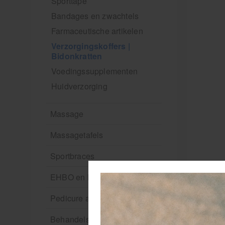
Sporttape
Bandages en zwachtels
Farmaceutische artikelen
Verzorgingskoffers |
Bidonkratten
Voedingssupplementen
Huidverzorging
Massage
Massagetafels
Sportbraces
EHBO en BHV
Pedicure artikelen
Behandelstoel elektrisch