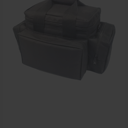
Farmaceutische artikelen
Verzorgingskoffers | Bidonkratten
Voedingssupplementen
Huidverzorging
Massage
Massagetafels
Sportbraces
EHBO en BHV
Pedicure artikelen
Behandelstoel elektrisch
Aanbiedingen groothandel fysiotherapie en massage