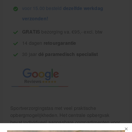
voor 15.00 besteld
dezelfde werkdag
verzonden!
GRATIS
bezorging va. €95,- excl. btw
14 dagen
retourgarantie
30 jaar
dé paramedisch specialist
Sportverzorgingstas met veel praktische
opbergmogelijkheden. Het centrale opbergvak
bevat individueel aanpasbare compartimenten voor
een ordelijke organisatie van uw