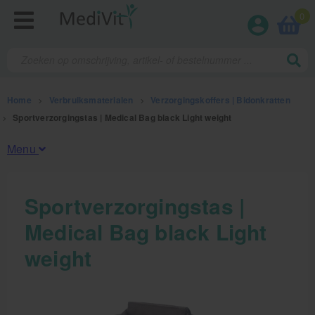
0
Home
>
Verbruiksmaterialen
>
Verzorgingskoffers | Bidonkratten
>
Sportverzorgingstas | Medical Bag black Light weight
Menu
Fysiotherapieproducten
Sportverzorgingstas |
Medical Bag black Light
Verbruiksmaterialen
weight
Kinesiotape
Sporttape
Bandages en zwachtels