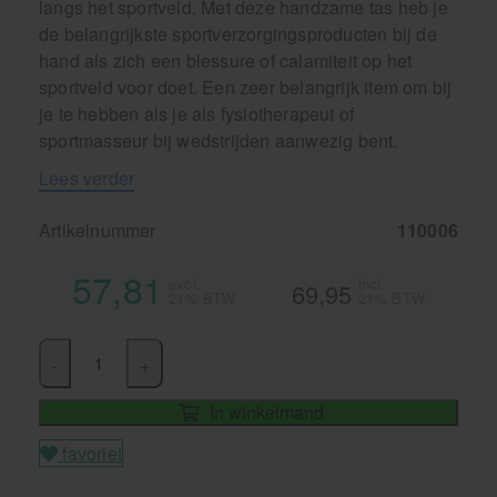
langs het sportveld. Met deze handzame tas heb je
de belangrijkste sportverzorgingsproducten bij de
hand als zich een blessure of calamiteit op het
sportveld voor doet. Een zeer belangrijk item om bij
je te hebben als je als fysiotherapeut of
sportmasseur bij wedstrijden aanwezig bent.
Lees verder
Artikelnummer
110006
57,81
excl.
incl.
69,95
21% BTW
21% BTW
-
+
In winkelmand
favoriet