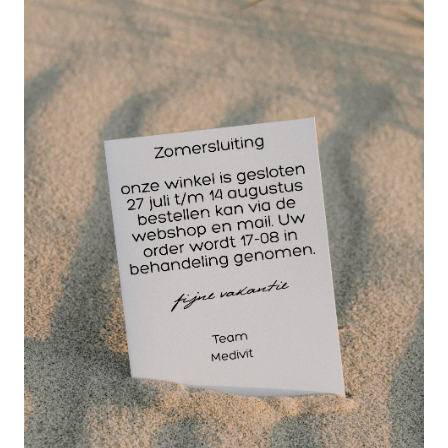
sportverzorgingsproducten.
Kenmerken Sportverzorgingstas | Medical Bag
black Light weight;
Kleur: Zwart
Afmeting (L x B x H): 44 x 25 x 27 cm
Inhoud: 21,6 liter
Gewicht: 1,26 kg
Elk opbergvak is afsluitbaar met een rits
Het opbergvak aan de voorzijde is voorzien van
opbergelastieken
Het centrale opbergvak bevat individueel
aanpasbare compartimenten
Voorzien van schouderband voor extra
draagcomfort
Stevig, kwalitatief hoogwaardig materiaal
Versterkte binnenwanden