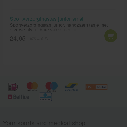
Sportverzorgingstas junior small
Sportverzorgingstas junior, handzaam tasje met
diverse afstluitbare vakken en handige draagband.
Met deze verzorgerstas heb je de meest
24,95
EXCL. BTW
noodzakelijke producten bij de hand als er
blessures voor doen tijdens een wedstrijd of
training.
Your sports and medical shop