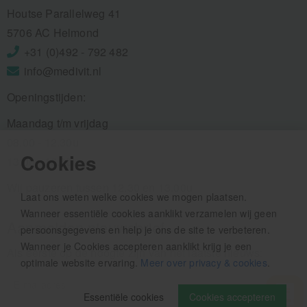
Houtse Parallelweg 41
5706 AC Helmond
+31 (0)492 - 792 482
info@medivit.nl
Openingstijden:
Maandag t/m vrijdag
08.00 - 12.30u
Cookies
13.00 - 16.00u
Wij pauzeren tussen 12.30 en 13.00u
Laat ons weten welke cookies we mogen plaatsen.
Wanneer essentiële cookies aanklikt verzamelen wij geen
Aanmelden nieuwsbrief
persoonsgegevens en help je ons de site te verbeteren.
Wanneer je Cookies accepteren aanklikt krijg je een
Als eerste op de hoogte zijn van het laatste nieuws:
optimale website ervaring.
Meer over privacy & cookies
.
Essentiële cookies
Cookies accepteren