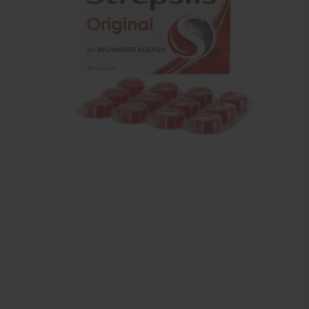
Farmaceutische artikelen
Verzorgingskoffers | Bidonkratten
Voedingssupplementen
Huidverzorging
Massage
Massagetafels
Sportbraces
EHBO en BHV
Pedicure artikelen
Behandelstoel elektrisch
Aanbiedingen groothandel fysiotherapie en massage