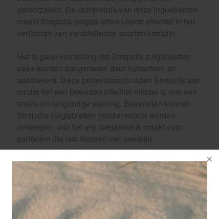
veroorzaken. De combinatie van deze ingrediënten
maakt Strepsils zuigtabletten uiterst effectief in het
verlichten van verschillende soorten keelpijn.
Het is geen verrassing dat Strepsils zuigtabletten
vaak worden aangeraden door huisartsen en
apothekers. Deze professionals raden Strepsils aan
omdat het een bewezen effectief middel is met een
snelle en langdurige werking. Bovendien kunnen
Strepsils zuigtabletten zonder recept worden
verkregen, wat het erg toegankelijk maakt voor
patiënten die last hebben van keelpijn.
Het is belangrijk om uw keelpijn serieus te nemen
en er snel iets aan te doen. Door gebruik te maken
van Strepsils zuigtabletten kunt u niet alleen de pijn
verzachten, maar ook de genezing van uw keel
bevorderen. Met Strepsils zuigtabletten kunt u snel