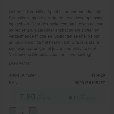
Geberuik Strepsils original bij beginnende keelpijn.
Strepsils zuigtabletten zijn een effectieve oplossing
bij keelpijn. Door de unieke combinatie van actieve
ingrediënten, waaronder antibacteriële stoffen en
verzachtende middelen, verlichten ze snel de pijn
en bevorderen ze het herstel. Met Strepsils sta je
snel weer op en geniet je van een pijnvrije keel.
Vertrouw op Strepsils voor snelle verlichting!
Lees verder
Artikelnummer
116029
EAN
5000158105157
7,80
excl.
incl.
8,50
9% BTW
9% BTW
-
+