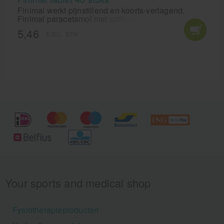
Finimal werkt pijnstillend en koorts-verlagend.
Finimal paracetamol met coffeine 500/50mg. 40
tabletten in een doos.
5,46
EXCL. BTW
Your sports and medical shop
Fysiotherapieproducten