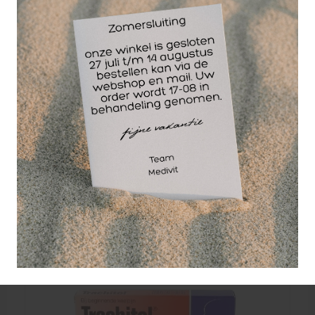
weer genieten van een comfortabele en pijnvrije
keel.
Strepsils verzacht dus niet alleen de keel maar is
ook daadwerkelijk effectief bij beginnende keelpijn.
Beginnende keelpijn eindigt met Strepsils.
Lees voor gebruik de bijsluiter!
Wellicht ook interessant