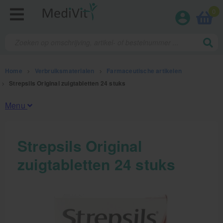
0
Home
>
Verbruiksmaterialen
>
Farmaceutische artikelen
>
Strepsils Original zuigtabletten 24 stuks
Menu
Fysiotherapieproducten
Strepsils Original
zuigtabletten 24 stuks
Verbruiksmaterialen
Kinesiotape
Sporttape
Bandages en zwachtels