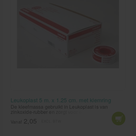
Leukoplast 5 m. x 1.25 cm. met klemring
De kleefmassa gebruikt in Leukoplast is van
zinkoxide-rubber en zorgt voor een goede en
langdurige kleefkracht, zelfs wanneer de
2,05
EXCL. BTW
Leukoplast pleister onder grote spanning staat.
Vanaf