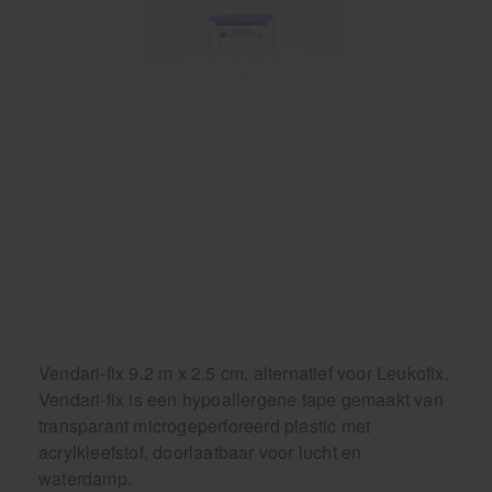
Behandelstoel elektrisch
Aanbiedingen groothandel fysiotherapie en massage
Cursussen
Krukken
Vendari-fix 9.2 m x 2.5 cm. alternatief voor Leukofix.
Vendari-fix is een hypoallergene tape gemaakt van
transparant microgeperforeerd plastic met
acrylkleefstof, doorlaatbaar voor lucht en
waterdamp.