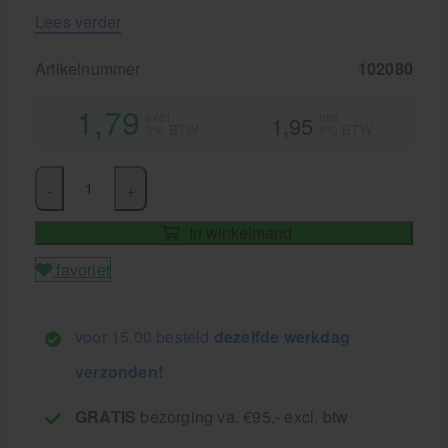
Lees verder
Artikelnummer
102080
1,79
excl.
incl.
1,95
9% BTW
9% BTW
-
+
In winkelmand
favoriet
voor 15.00 besteld
dezelfde werkdag
verzonden!
GRATIS
bezorging va. €95,- excl. btw