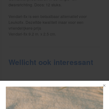
dwarsrichting. Doos: 12 stuks.
Vendari-fix is een betaalbaar alternatief voor
Leukofix. Dezelfde kwaliteit maar voor een
vriendelijkere prijs
Vendari-fix 9.2 m. x 2.5 cm.
Wellicht ook interessant