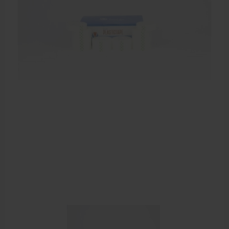
Sportbraces
EHBO en BHV
Verbandtrommels
Pleisters
Verband
Brandwonden verzorging
Desinfectie middelen
Handschoenen en bescherming
Medische hulpmiddelen
Veiligheidshesjes
Diversen EHBO en BHV
Pedicure artikelen