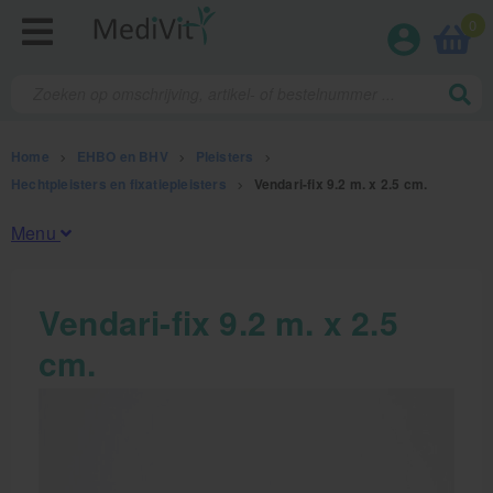
0
Home
>
EHBO en BHV
>
Pleisters
>
Hechtpleisters en fixatiepleisters
>
Vendari-fix 9.2 m. x 2.5 cm.
Menu
Fysiotherapieproducten
Vendari-fix 9.2 m. x 2.5
cm.
Verbruiksmaterialen
Massage
Massagetafels