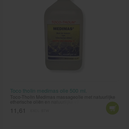
Toco tholin medimas olie 500 ml.
Toco-Tholin Medimas massageolie met natuurlijke
etherische oliën en natuurlijke vitamine E. Medimas
massageolie van Toco-Tholin voor een heerlijk
11,61
EXCL. BTW
ontspannen massage met een oosters tintje.