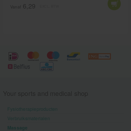
Sport Lavit is hét middel bij spierpijn en krampen.
6,29
EXCL. BTW
Vanaf
Your sports and medical shop
Fysiotherapieproducten
Verbruiksmaterialen
Massage