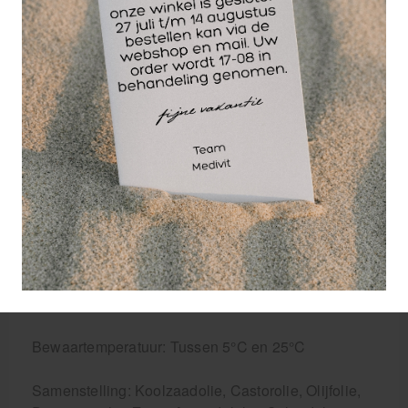
massageolie verreweg de beste keuze!
De 5 liter variant van de sport & herstel
massageolie is ideaal voor massagepraktijken en
sportmasseurs die veel massageolie verbruiken.
Giet de massageolie zelf over na een kleiner flesje
en bespaar op die manier flink op de kosten van je
massageolie. De jerrycan wordt geleverd met een
draaidop, maar je kunt er een pompje bij bestellen.
In verband met hygiëne is het niet mogelijk om dit
product na openen te retourneren. De massageolie
is klaar voor gebruik en hoeft niet verdund te
worden.
Bewaartemperatuur: Tussen 5°C en 25°C
Samenstelling: Koolzaadolie, Castorolie, Olijfolie,