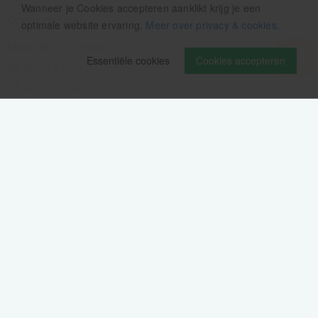
Wanneer je Cookies accepteren aanklikt krijg je een
Openingstijden:
optimale website ervaring.
Meer over privacy & cookies
.
Maandag t/m vrijdag
Essentiële cookies
Cookies accepteren
08.00 - 12.30u
13.00 - 16.00u
Wij pauzeren tussen 12.30 en 13.00u
Aanmelden nieuwsbrief
Als eerste op de hoogte zijn van het laatste nieuws:
Volg ons op