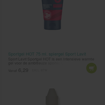
Sportgel HOT 75 ml. spiergel Sport Lavit
Sport Lavit Sportgel HOT is een intensieve warmte
gel voor de ambitieuze sporter. Ontwikkeld voor
regeneratie en bloedcirculatie stimulering evenals
6,29
EXCL. BTW
warmte behandeling bij spierpijn en
Vanaf
spierspanningen.