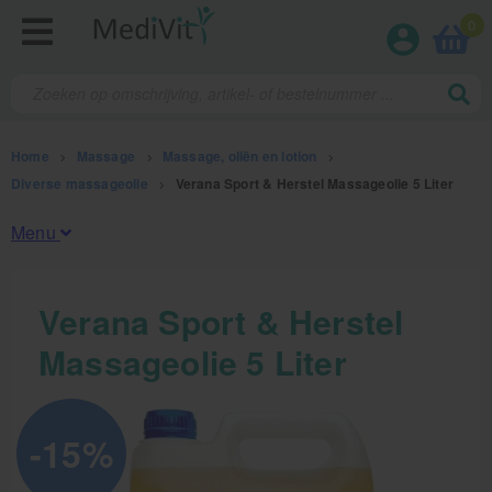
0
Home
>
Massage
>
Massage, oliën en lotion
>
Diverse massageolie
>
Verana Sport & Herstel Massageolie 5 Liter
Menu
Fysiotherapieproducten
Verana Sport & Herstel
Massageolie 5 Liter
Verbruiksmaterialen
Massage
-15%
Massage, oliën en lotion