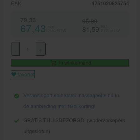
EAN
4751020625754
79,33
95,99
67,43
incl.
excl.
81,59
21% BTW
21% BTW
-
+
In winkelmand
favoriet
Verana sport en herstel massageolie nú in
de aanbieding met 15% korting!
GRATIS THUISBEZORGD! (wederverkopers
uitgesloten)