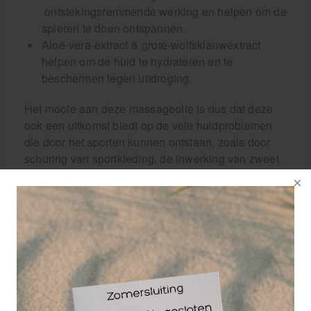
ontstekingsremmende werking en helpen om de
spieren te doen ontspannen.
Aloë-vera-extract & grote-wolfsklauwextract
helpen om de huid te hydrateren en te
beschermen tegen uitdroging.
Het mooie aan deze massageolie is dus dat deze
ook een uitkomst biedt op de vele huidproblemen
die door het sporten kunnen ontstaan, zoals door
schuring van sportkleding, de inwerking van zweet
op de huid of door veelvuldig dezelfde beweging uit
te voeren.
Kortom, de sport & herstel is een natuurlijke
massageolie met veel ingrediënten die allemaal
ondersteunen in het verbeteren van de
sportprestaties en het verminderen van spierpijn.
Ben je een sportmasseur en wil je liever niet
werken met minerale oliën? Dan is deze