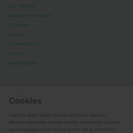
Over MediVit
Showroom en winkel
Cursussen
Nieuws
Klantenservice
Contact
Aanbiedingen
MediVit
Cookies
Houtse Parallelweg 41
5706 AC Helmond
Laat ons weten welke cookies we mogen plaatsen.
+31 (0)492 - 792 482
Wanneer essentiële cookies aanklikt verzamelen wij geen
persoonsgegevens en help je ons de site te verbeteren.
info@medivit.nl