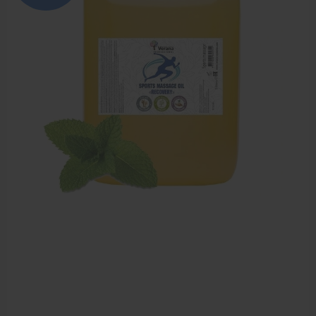
Zalven, crèmes, etherische olie
Massage accessoires
Massagetafels
Sportbraces
EHBO en BHV
Pedicure artikelen
Behandelstoel elektrisch
Aanbiedingen groothandel fysiotherapie en massage
Cursussen
Krukken