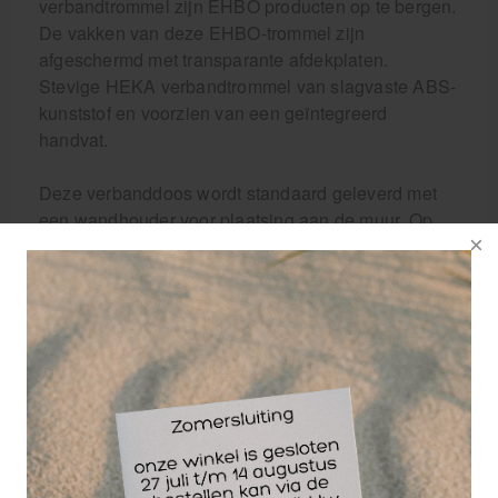
verbandtrommel zijn EHBO producten op te bergen.
De vakken van deze EHBO-trommel zijn
afgeschermd met transparante afdekplaten.
Stevige HEKA verbandtrommel van slagvaste ABS-
kunststof en voorzien van een geïntegreerd
handvat.
Deze verbanddoos wordt standaard geleverd met
een wandhouder voor plaatsing aan de muur. Op
deze manier is de verbandtrommel op een zichtbare
plaats te hangen in een kantine of werkplaats. Zorg
dat een verbanddoos op een zichtbare plaats hangt,
als er dan een calamiteit voor doet zijn de EHBO
materialen snel voor handen.
Afmeting HEKA verbandtrommel Multi A:
LxBxH 43x30x15cm .