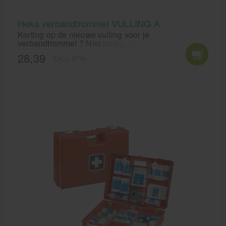
Heka verbandtrommel VULLING A
Korting op de nieuwe vulling voor je
verbandtrommel ? Niet nodig, bij ons krijg je direct
de laagste prijs voor je EHBO kit.
28,39
EXCL. BTW