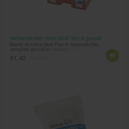
Verbandkoffer Heka Multi flex A gevuld
Bestel de Heka Multi Flex A verbandkoffer,
compleet gevuld en inclusief wandhouder. Altijd
overzichtelijk en direct klaar voor gebruik. Nu
61,42
EXCL. BTW
verkrijgbaar tegen de scherpste prijs!