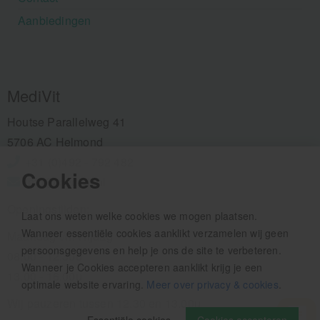
Aanbiedingen
MediVit
Houtse Parallelweg 41
5706 AC Helmond
+31 (0)492 - 792 482
Cookies
info@medivit.nl
Openingstijden:
Laat ons weten welke cookies we mogen plaatsen.
Wanneer essentiële cookies aanklikt verzamelen wij geen
Maandag t/m vrijdag
persoonsgegevens en help je ons de site te verbeteren.
08.00 - 12.30u
Wanneer je Cookies accepteren aanklikt krijg je een
13.00 - 16.00u
optimale website ervaring.
Meer over privacy & cookies
.
Wij pauzeren tussen 12.30 en 13.00u