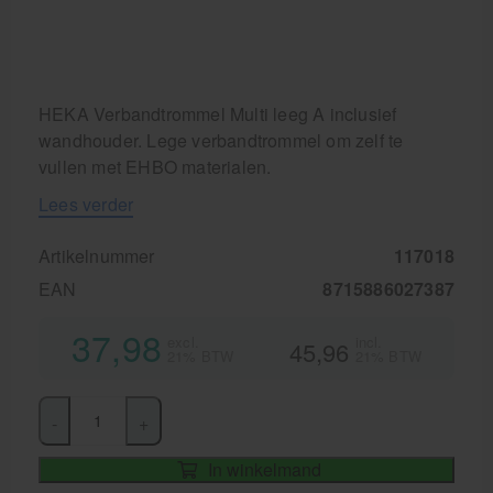
HEKA Verbandtrommel Multi leeg A inclusief
wandhouder. Lege verbandtrommel om zelf te
vullen met EHBO materialen.
Lees verder
Artikelnummer
117018
EAN
8715886027387
37,98
excl.
incl.
45,96
21% BTW
21% BTW
-
+
In winkelmand