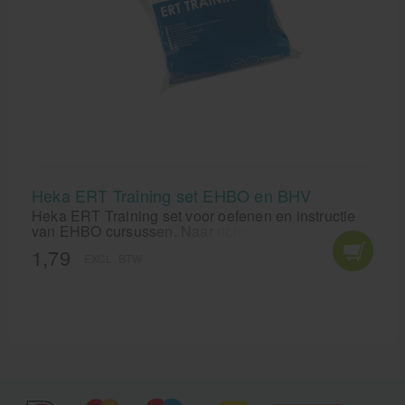
Heka ERT Training set EHBO en BHV
Heka ERT Training set voor oefenen en instructie
van EHBO cursussen. Naar richtlijnen van het
oranje kruis en NIBHV per september 2016.
1,79
EXCL. BTW