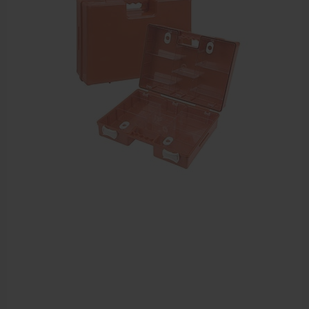
Sportbraces
EHBO en BHV
Verbandtrommels
Pleisters
Verband
Brandwonden verzorging
Desinfectie middelen
Handschoenen en bescherming
Medische hulpmiddelen
Veiligheidshesjes
Diversen EHBO en BHV
Pedicure artikelen