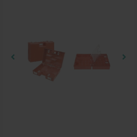
Behandelstoel elektrisch
Aanbiedingen groothandel fysiotherapie en massage
Cursussen
Krukken