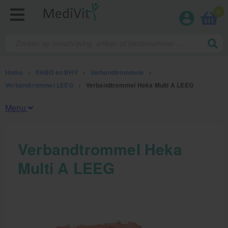
0
Home
>
EHBO en BHV
>
Verbandtrommels
>
Verbandtrommel LEEG
>
Verbandtrommel Heka Multi A LEEG
Menu
Fysiotherapieproducten
Verbandtrommel Heka
Multi A LEEG
Verbruiksmaterialen
Massage
Massagetafels