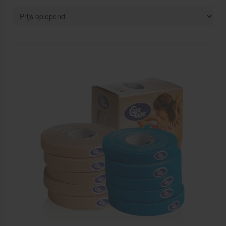
Verzorgingskoffers | Bidonkratten
Voedingssupplementen
Huidverzorging
Massage
Massagetafels
Sportbraces
EHBO en BHV
Pedicure artikelen
Behandelstoel elektrisch
Aanbiedingen groothandel fysiotherapie en massage
Cursussen