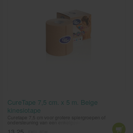
CureTape 7,5 cm. x 5 m. Beige
kinesiotape
Curetape 7,5 cm voor grotere spiergroepen of
ondersteuning van een enkelgewricht. CureTape van
Fysiotape is een elastische tape, die waterresistant is.
13,25
EXCL. BTW