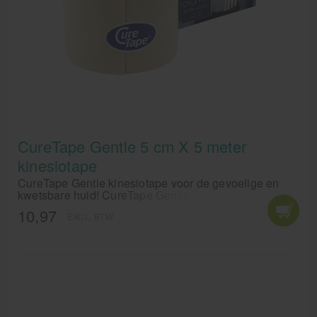
CureTape Gentle 5 cm X 5 meter
kinesiotape
CureTape Gentle kinesiotape voor de gevoelige en
kwetsbare huid! CureTape Gentle kinesiotape is
geschikt is voor toepassingen bij mensen met een
10,97
EXCL. BTW
zeer gevoelige huid. Pas CureTape Gentle toe op
kwetsbare plekken waar de huid dun is.