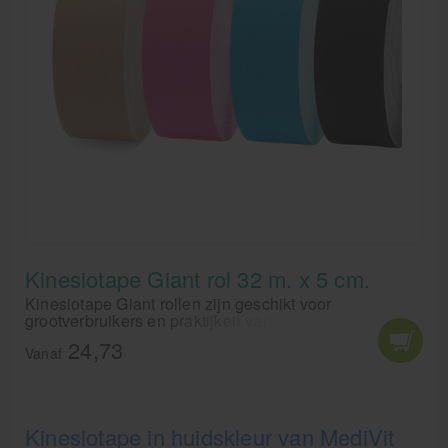
Kinesiotape Giant rol 32 m. x 5 cm.
Kinesiotape Giant rollen zijn geschikt voor
grootverbruikers en praktijken van de rekbare
sporttape. Met het huismerk kinesiotape van Medivit
24,73
haal je een goede kwaliteit tape in huis voor een zéér
Vanaf
scherpe prijs!
Kinesiotape in huidskleur van MediVit