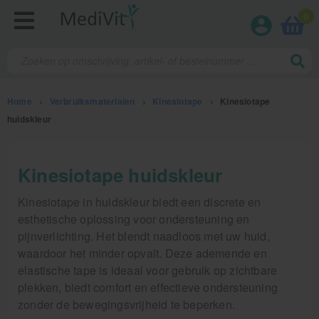
0
Home
>
Verbruiksmaterialen
>
Kinesiotape
>
Kinesiotape
huidskleur
Fysiotherapieproducten
Kinesiotape huidskleur
Verbruiksmaterialen
Kinesiotape in huidskleur biedt een discrete en
esthetische oplossing voor ondersteuning en
Kinesiotape
pijnverlichting. Het blendt naadloos met uw huid,
waardoor het minder opvalt. Deze ademende en
Sporttape
elastische tape is ideaal voor gebruik op zichtbare
Bandages en zwachtels
plekken, biedt comfort en effectieve ondersteuning
Farmaceutische artikelen
zonder de bewegingsvrijheid te beperken.