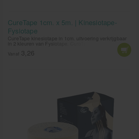
Krukken
CureTape 1cm. x 5m. | Kinesiotape-
Fysiotape
CureTape kinesiotape in 1cm. uitvoering verkrijgbaar
in 2 kleuren van Fysiotape. CureTape 1 cm. in
makkelijke smalle stroken voor bijvoorbeel lymfe- en
3,26
littekentape.
Vanaf