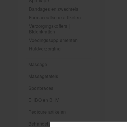
Sporttape
Bandages en zwachtels
Farmaceutische artikelen
Verzorgingskoffers |
Bidonkratten
Voedingssupplementen
Huidverzorging
Massage
Massagetafels
Sportbraces
EHBO en BHV
Pedicure artikelen
Behandelstoel elektrisch