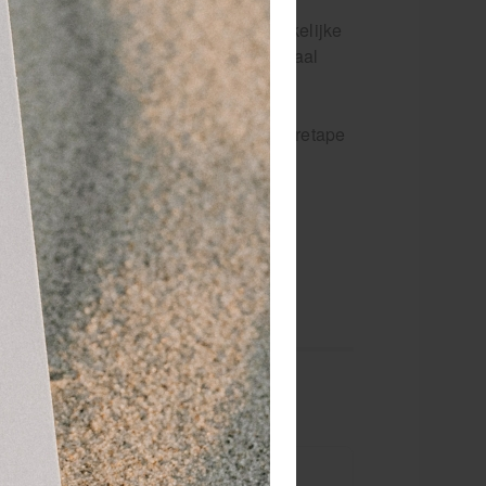
uiken voor het
Lymfesysteem en gewrichten. Het makkelijke
en groter oppervlak te pakken hebt. Ideaal
Enkelblessures worden steeds vaker
weging van het enkelgewricht maar Curetape
its goed aangebracht!
eze rekbare tape is ademend en
n 7,5 cm CureTape.