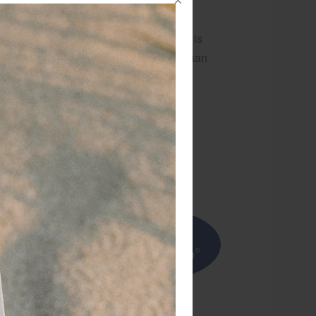
reTape 7,5 cm. x 5 meter uit voorraad
verbaar
ndaag besteld, de volgende dag in huis
agen over kinesiotape? Stel je vraag aan
n van onze medewerkers.
Medical Taping
gewrichten,
-drainage