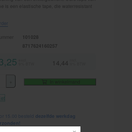
e is een elastische tape, die waterresistant
rder
nummer
101028
8717624160257
3,25
excl.
incl.
14,44
9% BTW
9% BTW
+
In winkelmand
iet
or 15.00 besteld
dezelfde werkdag
rzonden!