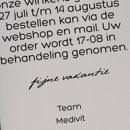
retape 7,5 cm. kun je net als normale kinesiotape 5 cm. gebr
pen van spieren en ligamenten maar ook voor het tapen van 
n de 7,5 cm. curetape is dat je door de extra breedte direct e
or dijbeen en rug bijvoorbeeld.
ar Curetape 7,5 cm. wordt ook veel toegepast bij de sport. 
handeld met kinesiotape. Reguliere sporttape beperkt de be
houd de functie van het gewricht en geeft toch stabilieteit. M
retape 7,5 cm. is een elastische tape met katoen toplaag. D
terbestendig.
 tape is per rol te bestellen, in een doosje zitten 4 rollen va
ellicht ook interessant