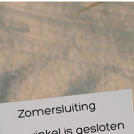
Cu
le
Va
Vr
éé
ureTape 7,5 cm x 5 meter beige
reTape - Kinesiotape - Fysiotape wordt gebruikt volgens het 
ncept (Kinesiotaping).
t dit tapeconcept kan men naast een stabi-liserend effect op 
k spierfuncties stimuleren en revalidatievoordelen van lymfe
vorderen.