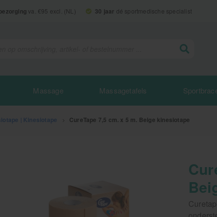
 bezorging
va. €95 excl. (NL)
30 jaar
dé sportmedische specialist
Massage
Massagetafels
Sportbrac
siotape | Kinesiotape
>
CureTape 7,5 cm. x 5 m. Beige kinesiotape
Cur
Bei
Curetap
onderst