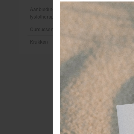
Aanbiedingen groothandel
fysiotherapie en massage
Cursussen
Krukken
C
Cu
Co
Me
oo
be