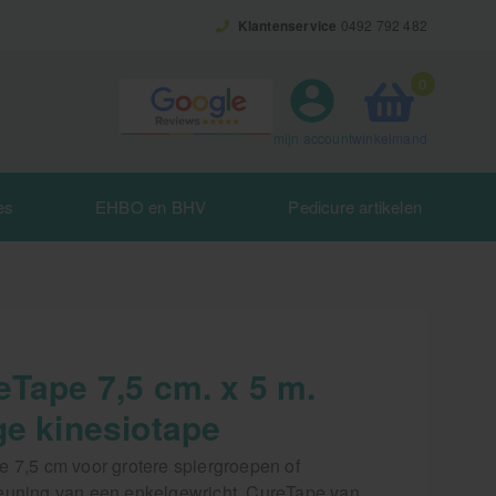
Klantenservice
0492 792 482
0
winkelmand
mijn account
es
EHBO en BHV
Pedicure artikelen
eTape 7,5 cm. x 5 m.
ge kinesiotape
e 7,5 cm voor grotere spiergroepen of
euning van een enkelgewricht. CureTape van