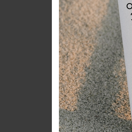
Cu
ta
va
vo
Ma
be
be
Cu
wa
De
W