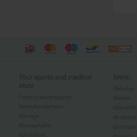
vo
ac
en
Cr
aa
dr
so
sp
ve
wa
ge
zo
vo
ch
Your sports and medical
Menu
zo
ni
shop
Webshop
Fysiotherapieproducten
Merken
Verbruiksmaterialen
Over Medi
Massage
Showroom
Massagetafels
Cursusse
Sportbraces
Nieuws