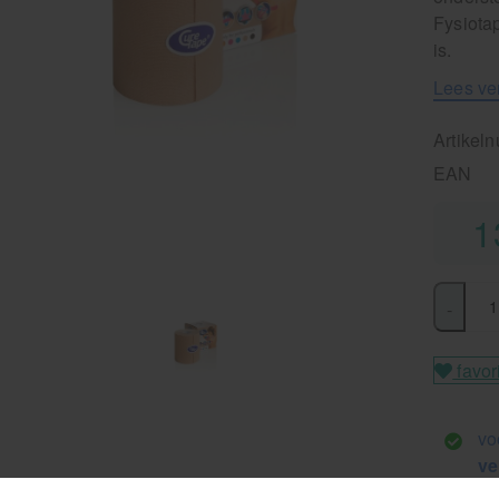
Fysiotap
is.
Lees ve
Artikel
EAN
1
-
favor
vo
ve