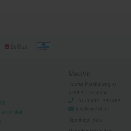
lgens principes uit de
upunctuur en stimuleren de
ergiestroom in het lichaam.
osslinq pleisters zijn eenvoudig
n te brengen op specifieke
ukpunten en kunnen diverse
orten pijn, zoals gewrichts-,
ier- en zenuwpijn, effectief
rminderen. Ze zijn
terbestendig, hypoallergeen en
schikt voor langdurig gebruik
nder de huid te irriteren. Ideaal
or sporters en mensen met
ronische pijnklachten die op
MediVit
ek zijn naar een natuurlijke,
et-invasieve pijnverlichting.
Houtse Parallelweg 41
5706 AC Helmond
+31 (0)492 - 792 482
Vit
info@medivit.nl
 en winkel
Openingstijden:
n
Maandag t/m vrijdag