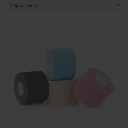
Voedingssupplementen
Huidverzorging
Massage
Massagetafels
Sportbraces
EHBO en BHV
Pedicure artikelen
Behandelstoel elektrisch
Aanbiedingen groothandel fysiotherapie en massage
Cursussen
Krukken