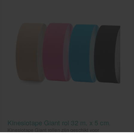
Kinesiotape Giant rol 32 m. x 5 cm.
Kinesiotape Giant rollen zijn geschikt voor