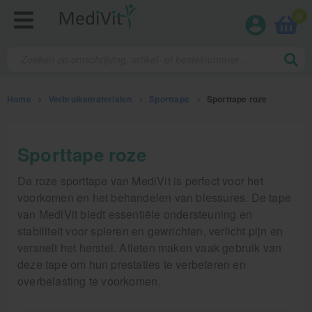
0
Home
>
Verbruiksmaterialen
>
Sporttape
>
Sporttape roze
Fysiotherapieproducten
Sporttape roze
Verbruiksmaterialen
De roze sporttape van MediVit is perfect voor het
voorkomen en het behandelen van blessures. De tape
Kinesiotape
van MediVit biedt essentiële ondersteuning en
stabiliteit voor spieren en gewrichten, verlicht pijn en
Sporttape
versnelt het herstel. Atleten maken vaak gebruik van
Bandages en zwachtels
deze tape om hun prestaties te verbeteren en
Farmaceutische artikelen
overbelasting te voorkomen.
Verzorgingskoffers | Bidonkratten