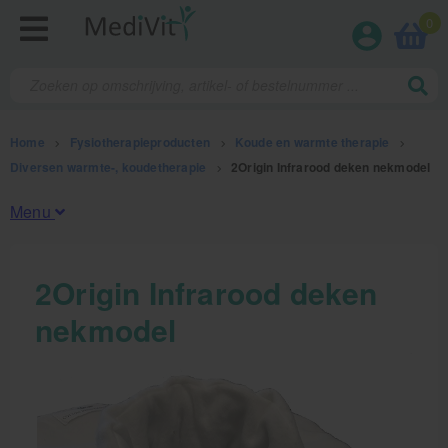
0
Home
>
Fysiotherapieproducten
>
Koude en warmte therapie
>
Diversen warmte-, koudetherapie
>
2Origin Infrarood deken nekmodel
Menu
Fysiotherapieproducten
2Origin Infrarood deken
nekmodel
Oefentherapie
Koude en warmte therapie
Anatomie posters en skeletten
Meten en testen