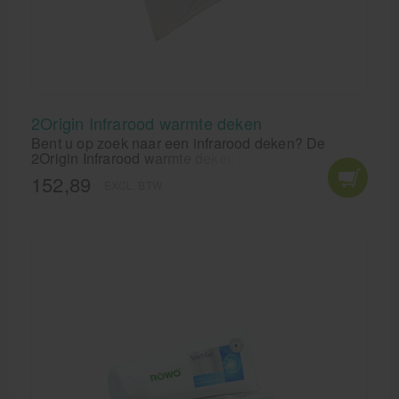
2Origin Infrarood warmte deken
Bent u op zoek naar een infrarood deken? De
2Origin Infrarood warmte deken biedt veel
voordelen voor de gezondheid. Deze digitale
152,89
EXCL. BTW
infrarood deken is 80 x 44 cm. Bestel uw infrarood
deken online en ervaar zelf de ontspannende en
helende werking van warmte dekens.