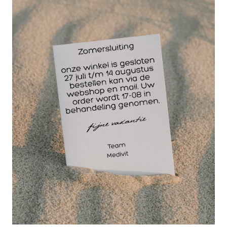
ervaar het zelf!
Hoe programmeert u een de 2Origin infrarood
warmte deken?
1. Stel de temperatuur in met de pijltjestoetsen.
2. Stel de gewenste tijd in
3. Ontspan! Plaats het infrarood deken over het deel
van het lichaam dat u wil behandelen. U kan de
Infrarood Deken ook zittend gebruiken.
Wanneer gebruik je de 2Origing infrarood deken
voor nek en schouder?
pijnverlichting
fibromyalgie
nekpijn
slechte nachtrust
verhogen van spierelasticiteit
verbeteren van de bloedcirculatie