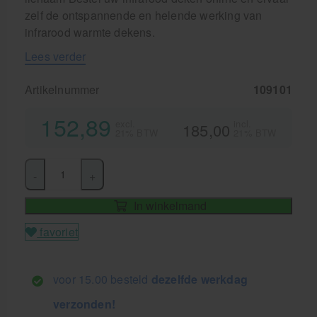
zelf de ontspannende en helende werking van
infrarood warmte dekens.
Lees verder
Artikelnummer
109101
152,89
excl.
incl.
185,00
21% BTW
21% BTW
-
+
In winkelmand
favoriet
voor 15.00 besteld
dezelfde werkdag
verzonden!