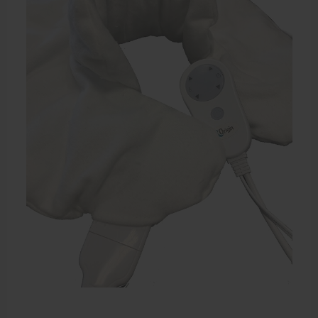
Dry Needling
Echogel & Ultrasoundgel
Verbruiksmaterialen
Massage
Massagetafels
Sportbraces
EHBO en BHV
Pedicure artikelen
Behandelstoel elektrisch
Aanbiedingen groothandel fysiotherapie en massage
Cursussen