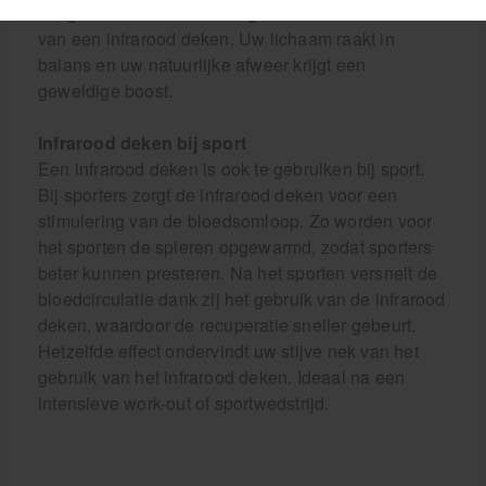
Jong of oud: iedereen kan genieten van de warmte
van een infrarood deken. Uw lichaam raakt in
balans en uw natuurlijke afweer krijgt een
geweldige boost.
Infrarood deken bij sport
Een infrarood deken is ook te gebruiken bij sport.
Bij sporters zorgt de infrarood deken voor een
stimulering van de bloedsomloop. Zo worden voor
het sporten de spieren opgewarmd, zodat sporters
beter kunnen presteren. Na het sporten versnelt de
bloedcirculatie dank zij het gebruik van de infrarood
deken, waardoor de recuperatie sneller gebeurt.
Hetzelfde effect ondervindt uw stijve nek van het
gebruik van het infrarood deken. Ideaal na een
intensieve work-out of sportwedstrijd.