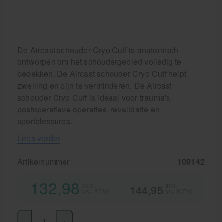
De Aircast schouder Cryo Cuff is anatomisch
ontworpen om het schoudergebied volledig te
bedekken. De Aircast schouder Cryo Cuff helpt
zwelling en pijn te verminderen. De Aircast
schouder Cryo Cuff is ideaal voor trauma's,
postoperatieve operaties, revalidatie en
sportblessures.
Lees verder
Artikelnummer
109142
132,98
excl.
incl.
144,95
9% BTW
9% BTW
-
+