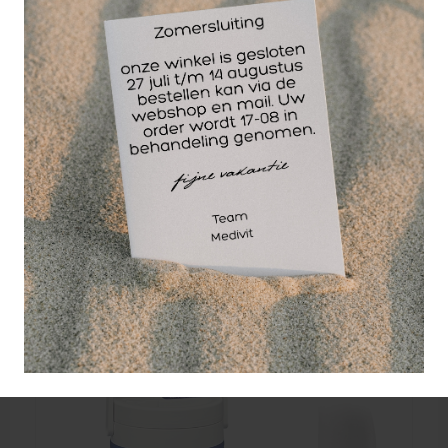
dekking van het getroffen gebied
Gemeten compressie voor comfort van de
patiënt
Afneembare koeler zorgt voor een
ononderbroken behandeling
Uitgebreide dekking met XL-riem
Universele maat
Wellicht ook interessant