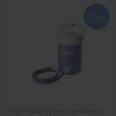
cyclus houdt de bandage continu koud en past een
kalmerende, pulsende druk toe.
-13%
Aircast Cryo Cuff IC Cooler | gemotoriseerd