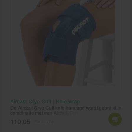
Aircast Cryo Cuff | Knie wrap
De Aircast Cryo Cuff knie bandage wordt gebruikt in
combinatie met een Aircast Cryo Cuff koeler. De
Aircast Cryo Cuff koeler bevat het AutoChill-
110,05
EXCL. BTW
systeem om het water automatisch tussen koeler en
knie bandage te laten rondstromen. De herhaalde