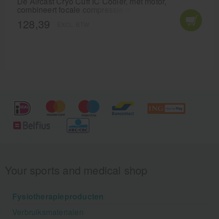
De Aircast Cryo Cuff IC Cooler, met motor,
combineert focale compressie met koeling voor een
optimale beheersing van zwelling, oedeem,
128,39
EXCL. BTW
hematoom, hemartrose en pijn.
Your sports and medical shop
Fysiotherapieproducten
Verbruiksmaterialen