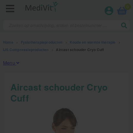
0
Home
>
Fysiotherapieproducten
>
Koude en warmte therapie
>
IJS Compressieproducten
>
Aircast schouder Cryo Cuff
Menu
Fysiotherapieproducten
Aircast schouder Cryo
Cuff
Oefentherapie
Koude en warmte therapie
Anatomie posters en skeletten
Meten en testen