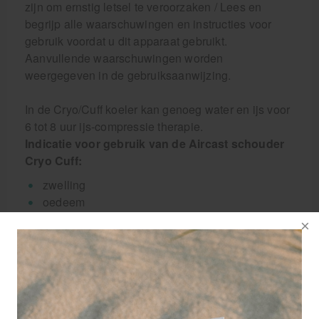
zijn om ernstig letsel te veroorzaken / Lees en
begrijp alle waarschuwingen en instructies voor
gebruik voordat u dit apparaat gebruikt.
Aanvullende waarschuwingen worden
weergegeven in de gebruiksaanwijzing.
In de Cryo/Cuff koeler kan genoeg water en ijs voor
6 tot 8 uur ijs-compressie therapie.
Indicatie voor gebruik van de Aircast schouder
Cryo Cuff:
zwelling
oedeem
hematoom
hemartrose (bloeding in het gewricht)
pijn
Specificaties Aircast schouder Cryo Cuff:
Anatomisch manchetontwerp voor volledige