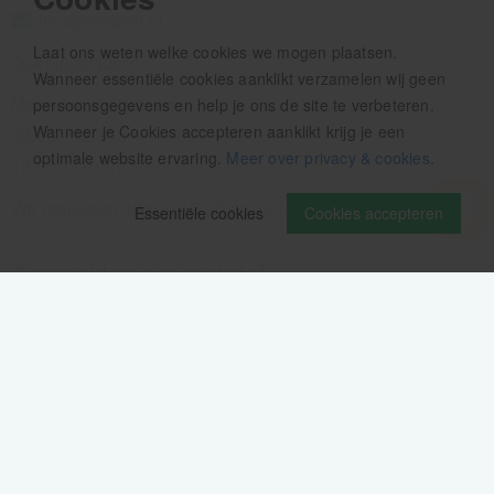
info@medivit.nl
Laat ons weten welke cookies we mogen plaatsen.
Openingstijden:
Wanneer essentiële cookies aanklikt verzamelen wij geen
Maandag t/m vrijdag
persoonsgegevens en help je ons de site te verbeteren.
Wanneer je Cookies accepteren aanklikt krijg je een
08.00 - 12.30u
optimale website ervaring.
Meer over privacy & cookies
.
13.00 - 16.00u
Wij pauzeren tussen 12.30 en 13.00u
Essentiële cookies
Cookies accepteren
Aanmelden nieuwsbrief
Als eerste op de hoogte zijn van het laatste nieuws: