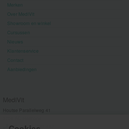
Merken
Over MediVit
Showroom en winkel
Cursussen
Nieuws
Klantenservice
Contact
Aanbiedingen
MediVit
Houtse Parallelweg 41
5706 AC Helmond
Cookies
+31 (0)492 - 792 482