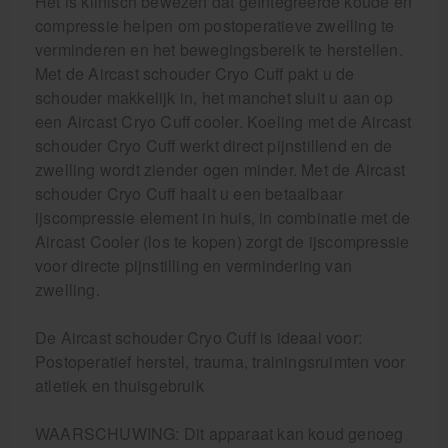
Het is klinisch bewezen dat geïntegreerde koude en
compressie helpen om postoperatieve zwelling te
verminderen en het bewegingsbereik te herstellen.
Met de Aircast schouder Cryo Cuff pakt u de
schouder makkelijk in, het manchet sluit u aan op
een Aircast Cryo Cuff cooler. Koeling met de Aircast
schouder Cryo Cuff werkt direct pijnstillend en de
zwelling wordt ziender ogen minder. Met de Aircast
schouder Cryo Cuff haalt u een betaalbaar
ijscompressie element in huis, in combinatie met de
Aircast Cooler (los te kopen) zorgt de ijscompressie
voor directe pijnstilling en vermindering van
zwelling.
De Aircast schouder Cryo Cuff is ideaal voor:
Postoperatief herstel, trauma, trainingsruimten voor
atletiek en thuisgebruik
WAARSCHUWING: Dit apparaat kan koud genoeg