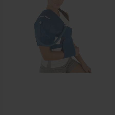
Dry Needling
Echogel & Ultrasoundgel
Verbruiksmaterialen
Massage
Massagetafels
Sportbraces
EHBO en BHV
Pedicure artikelen
Behandelstoel elektrisch
Aanbiedingen groothandel fysiotherapie en massage
Cursussen