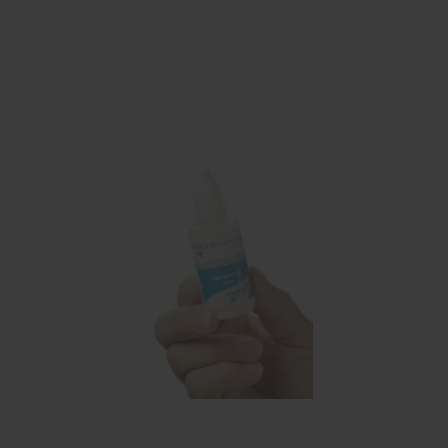
Behandelstoel elektrisch
Aanbiedingen groothandel fysiotherapie en massage
Cursussen
Krukken