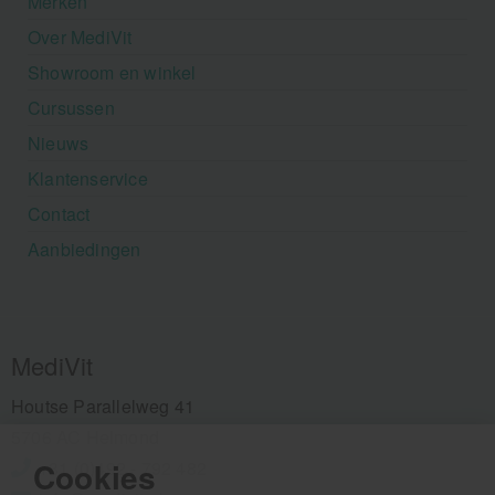
Merken
Over MediVit
Showroom en winkel
Cursussen
Nieuws
Klantenservice
Contact
Aanbiedingen
MediVit
Houtse Parallelweg 41
5706 AC Helmond
Cookies
+31 (0)492 - 792 482