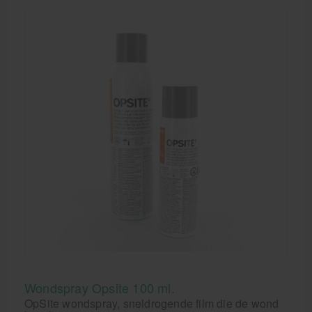
verbeteren of om gebruikt te worden om de
wondheling te verbeteren. Dettol wondspray mag
niet worden gebruikt op grote of ernstige wonden en
het is enkel bestemd voor kortdurend, plaatselijk
kortetermijngebruik. Dettol Med wondspray mag
maar eenmaal per 24 uur worden gebruikt. Lees
voor het gebruik altijd eerst de bijsluiter in de
verpakking.
Wondspray Opsite 100 ml.
OpSite wondspray, sneldrogende film die de wond