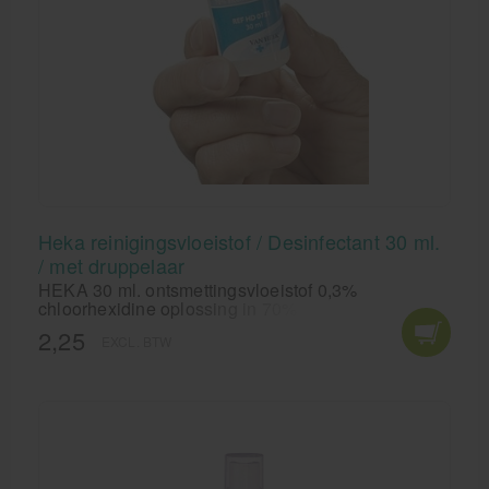
Heka reinigingsvloeistof / Desinfectant 30 ml.
/ met druppelaar
HEKA 30 ml. ontsmettingsvloeistof 0,3%
chloorhexidine oplossing in 70% alcohol is een
desinfecterende vloeistof voor uitwendig gebruik.
2,25
EXCL. BTW
De vloeistof is handig voor snel en hygiënisch
desinfecteren van schaafwonden bijvoorbeeld
tijdens het spelen of sporten of voor het
desinfecteren van de huid rondom een piercing.