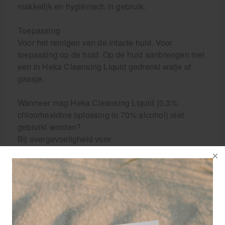
makkelijk en hygiënisch in gebruik.
Toepassing
Voor het reinigen van de intacte huid. Voor
toepassing op de huid. Op de huid aanbrengen met
een in Heka Cleansing Liquid gedrenkt watje of
gaasje.
Wanneer mag Heka Cleansing Liquid (0,3%
chloorhexidine oplossing in 70% alcohol) niet
gebruikt worden?
Bij overgevoeligheid voor
chloorhexidine(digluconaat) of andere
bestandsdelen van het product. Voor uitwendig
gebruik. Buiten het zicht en bereik van kinderen
houden. Bewaren in de oorspronkelijke verpakking.
Bewaren bij kamertemperatuur. Na openen van de
flacon 6 maanden houdbaar. Per ml; 3mg
chloorhexidine oplossing. Hulpstoffen: Alcohol &