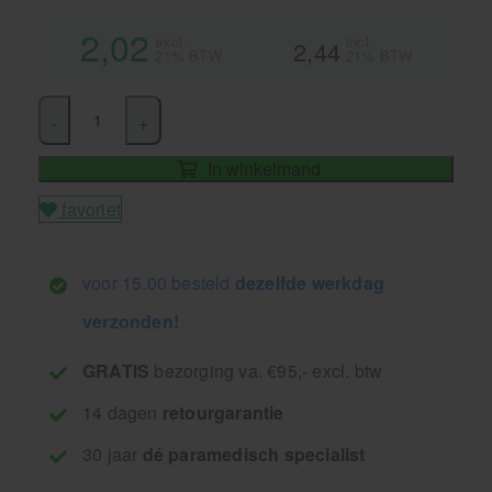
2,02
excl.
incl.
2,44
21% BTW
21% BTW
-
+
In winkelmand
favoriet
voor 15.00 besteld
dezelfde werkdag
verzonden!
GRATIS
bezorging va. €95,- excl. btw
14 dagen
retourgarantie
30 jaar
dé paramedisch specialist