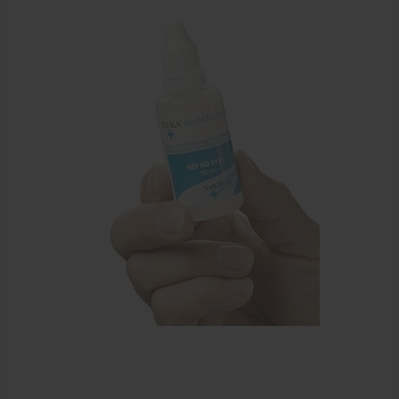
Sportbraces
EHBO en BHV
Verbandtrommels
Pleisters
Verband
Brandwonden verzorging
Desinfectie middelen
Handschoenen en bescherming
Medische hulpmiddelen
Veiligheidshesjes
Diversen EHBO en BHV
Pedicure artikelen