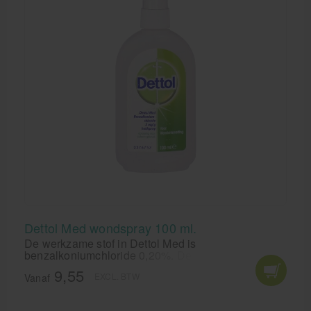
Dettol Med wondspray 100 ml.
De werkzame stof in Dettol Med is
benzalkoniumchloride 0,20%. De spray wordt
gebruikt om verse kleine wonden te reinigen en om
9,55
EXCL. BTW
gewone bacteriën die geassocieerd zijn met infectie
Vanaf
van lichte wonden, te verwijderen. Dettol
wondspray is niet bedoeld om de wondheling te