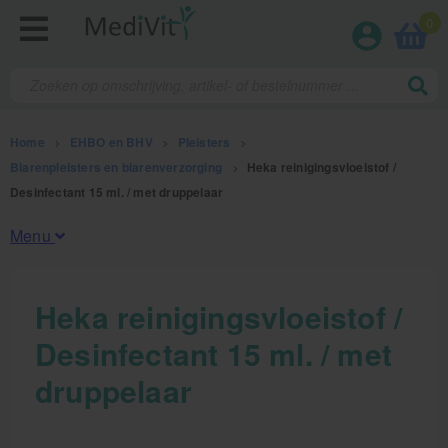
0
Home
>
EHBO en BHV
>
Pleisters
>
Blarenpleisters en blarenverzorging
>
Heka reinigingsvloeistof /
Desinfectant 15 ml. / met druppelaar
Menu
Fysiotherapieproducten
Heka reinigingsvloeistof /
Desinfectant 15 ml. / met
Verbruiksmaterialen
druppelaar
Massage
Massagetafels