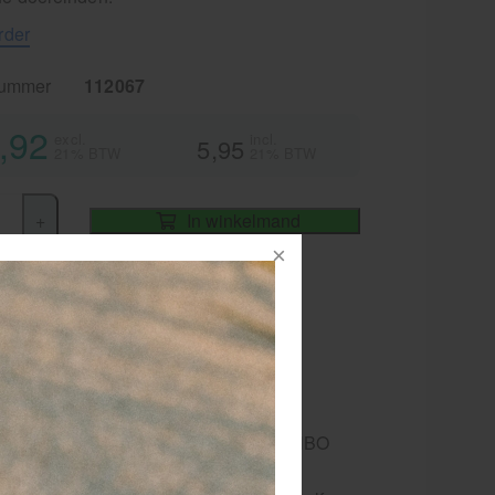
rder
nummer
112067
,92
excl.
incl.
5,95
21% BTW
21% BTW
+
In winkelmand
iet
vertijd
1-2 werkdagen
ister)verbandschaar 18 cm. in RVS
tvoering
or de standaarduitrusting van elke EHBO
 medische tas