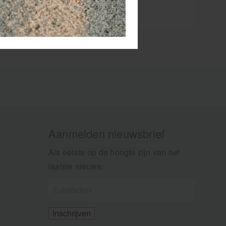
verband, pleisters en kleding bij
noodsituaties. De afgeronde punt
zorgt voor extra veiligheid, terwijl
het ergonomische ontwerp een
stevige grip biedt. De allesknipper
voor eerstehulpverleners,
zorgprofessionals en thuisgebruik.
Aanmelden nieuwsbrief
Als eerste op de hoogte zijn van het
laatste nieuws: