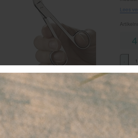
Lees ve
Artikel
4
-
favor
Le
(L
ui
Vo
en