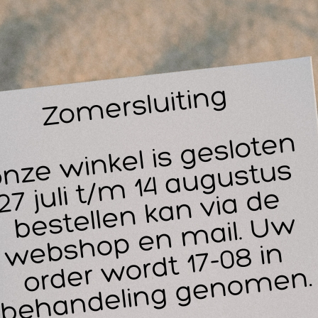
Kn
kl
rbandschaar 18 cm. voor het knippen van verband, kleefpleiste
S Lister verbandschaar voor medische professionals.
n zijde van de verbandschaar heeft een "bolling" waardoor bij
id beschermd wordt tegen inknippen.
ellicht ook interessant