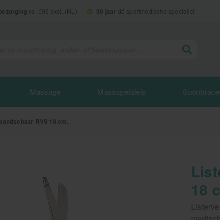
 bezorging
va. €95 excl. (NL)
30 jaar
dé sportmedische specialist
Massage
Massagetafels
Sportbrace
rbandschaar RVS 18 cm.
Lis
18 
Listerv
medisch