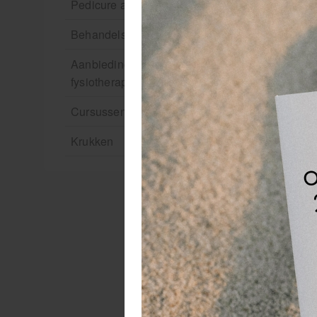
Pedicure artikelen
Behandelstoel elektrisch
Aanbiedingen groothandel
fysiotherapie en massage
Cursussen
Krukken
Ve
RV
Ee
hu
W