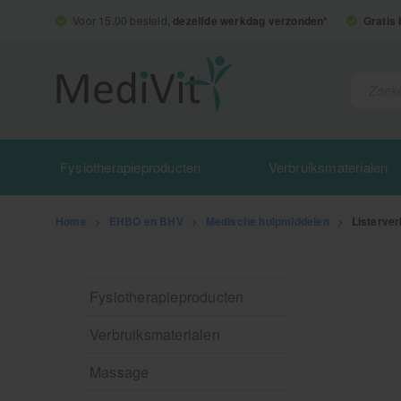
Voor 15.00 besteld,
dezelfde werkdag verzonden*
Gratis
Fysiotherapieproducten
Verbruiksmaterialen
Home
>
EHBO en BHV
>
Medische hulpmiddelen
>
Listerve
Fysiotherapieproducten
Verbruiksmaterialen
Massage