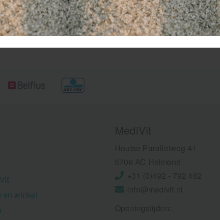
 compact. Ideaal voor medische
achterblijven.
ofessionals en EHBO-kits.
stel nu en profiteer van de
ste prijs-kwaliteitverhouding!
MediVit
Houtse Parallelweg 41
5706 AC Helmond
+31 (0)492 - 792 482
Vit
info@medivit.nl
 en winkel
Openingstijden:
n