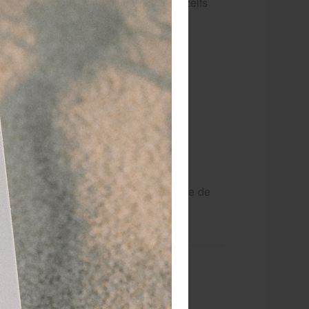
ipt eenvoudig door tape, verband en zelfs
eding.
r, hechtpleister, sporttape enz.
 het inzetten onder het verband of tape de