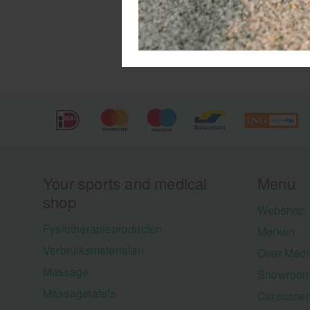
en
pr
Be
be
Your sports and medical
Menu
shop
Webshop
Fysiotherapieproducten
Merken
Verbruiksmaterialen
Over Medi
Massage
Showroom
Massagetafels
Cursusse