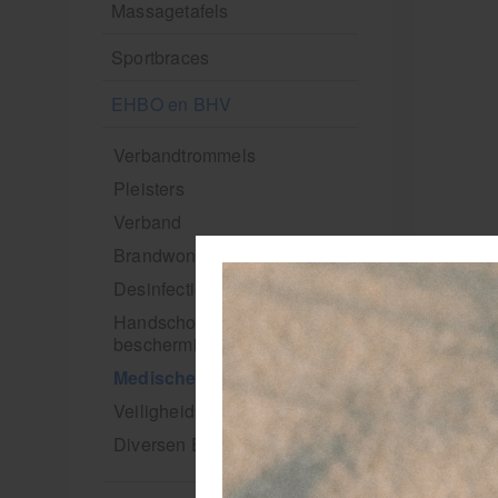
Massagetafels
Sportbraces
EHBO en BHV
Verbandtrommels
Pleisters
Verband
Brandwonden verzorging
Desinfectie middelen
Handschoenen en
bescherming
Medische hulpmiddelen
Veiligheidshesjes
Diversen EHBO en BHV