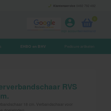
Klantenservice
0492 792 482
0
winkelmand
mijn account
s
EHBO en BHV
Pedicure artikelen
terverbandschaar RVS
cm.
erbandschaar 18 cm. Verbandschaar voor
e doeleinden.