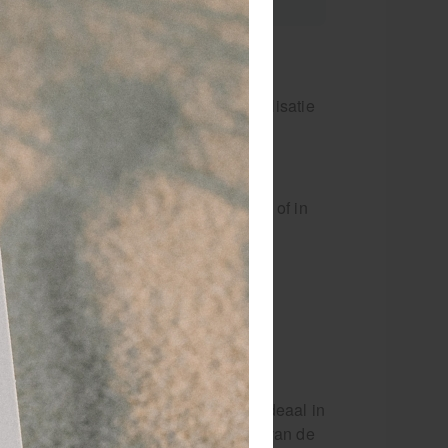
or 15.00 besteld
dezelfde werkdag
rzonden!
houderpully voor oefeningen en mobilisatie
n de schouder.
stel meerdere schouderkatrollen en
tvang direct extra korting.
 Match-U schouderstretcher kan thuis of in
n zaal gebruikt worden.
evestigen is. Een schouderpully is ideaal in
elijk soepele oefeningen door middel van de