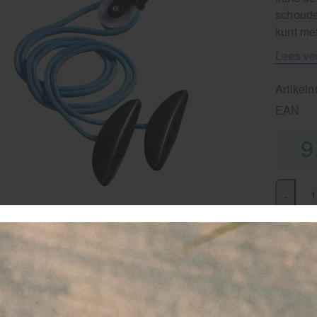
schoude
kunt me
Lees ve
Artikel
EAN
9
-
favor
Staff
Vanaf