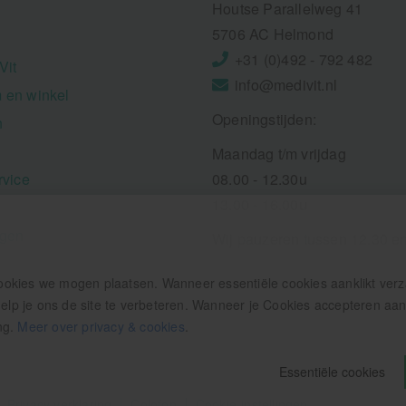
Houtse Parallelweg 41
5706 AC Helmond
+31 (0)492 - 792 482
Vit
info@medivit.nl
 en winkel
Openingstijden:
n
Maandag t/m vrijdag
rvice
08.00 - 12.30u
13.00 - 16.00u
ngen
Wij pauzeren tussen 12.30 e
ookies we mogen plaatsen. Wanneer essentiële cookies aanklikt ver
p je ons de site te verbeteren. Wanneer je Cookies accepteren aankl
ng.
Meer over privacy & cookies
.
Essentiële cookies
Privacy verklaring
Colofon
Cookie-instellingen