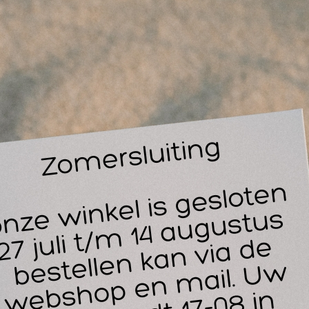
vo
ve
Sc
va
Be
on
De
ee
tch-U schouderstretcher welke eenvoudig achter een deur te b
 fysiotherapiepraktijk en om thuis mee te oefenen. Doe makk