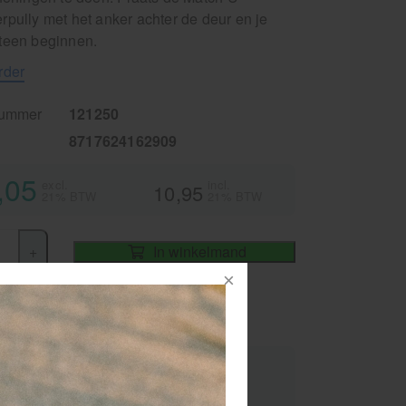
rpully met het anker achter de deur en je
teen beginnen.
rder
nummer
121250
8717624162909
,05
excl.
incl.
10,95
21% BTW
21% BTW
+
In winkelmand
iet
elkorting
 10 stuks
8,15 (-10 %)