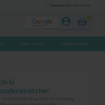
Klantenservice
0492 792 482
0
winkelmand
mijn account
es
EHBO en BHV
Pedicure artikelen
ch-U
ouderstretcher
 Schouderstretcher op katrol om eenvoudig
efeningen te doen. Plaats de Match-U