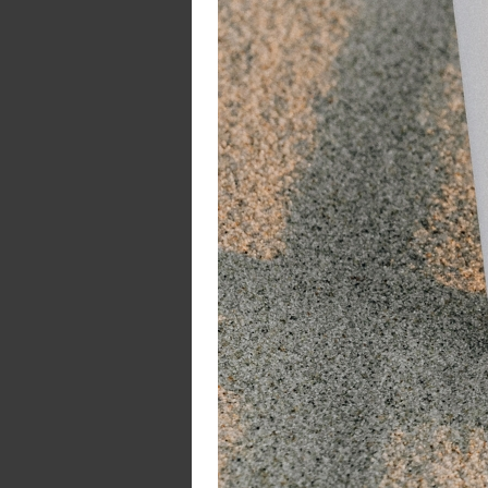
ka
W
R