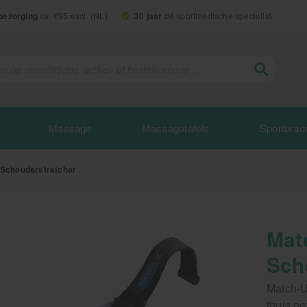
 bezorging
va. €95 excl. (NL)
30 jaar
dé sportmedische specialist
Massage
Massagetafels
Sportbrac
Schouderstretcher
Mat
Sch
Match-U
thuis o