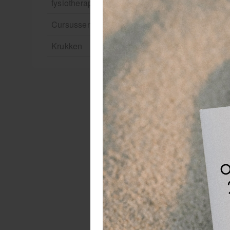
fysiotherapie en massage
Cursussen
Krukken
Ma
de