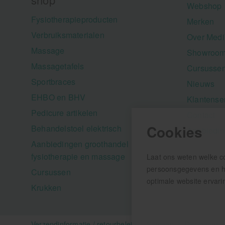
Webshop
Fysiotherapieproducten
Merken
Verbruiksmaterialen
Over Medi
Massage
Showroom
Massagetafels
Cursusse
Sportbraces
Nieuws
EHBO en BHV
Klantense
Pedicure artikelen
Contact
Cookies
Behandelstoel elektrisch
Aanbiedi
Aanbiedingen groothandel
fysiotherapie en massage
Laat ons weten welke c
persoonsgegevens en hel
Cursussen
optimale website ervari
Krukken
Verzendinformatie / retourbeleid
Sitemap
Disclaimer