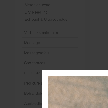
Meten en testen
Dry Needling
Echogel & Ultrasoundgel
Verbruiksmaterialen
Massage
Massagetafels
Sportbraces
EHBO en BHV
Pedicure artikelen
Behandelstoel elektrisch
Aanbiedingen groothandel