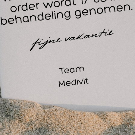
trol.
ellicht ook interessant
owo Sportgel 200 ml.
2Origin Infrarood deken