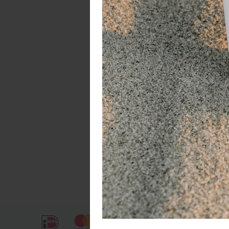
Pe
Met
Hij
zom
de 