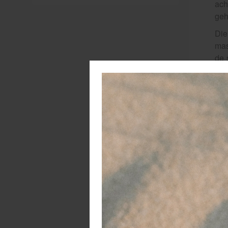
ach
geh
Die
mas
de 
kil
kin
We