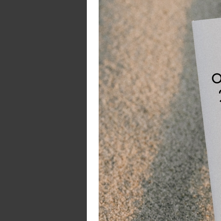
Op
Doo
hoe
pra
Ex