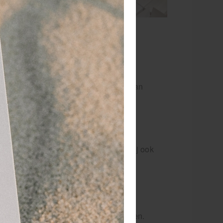
oop van bestellingen en leveringen.
re materialen zoals massagetafels.
inzicht te krijgen in de toepassing van
ste technieken op het gebied van
chappen van een product, maar weet hij ook
 staat om klanten nog gerichter en
orraad voor therapeuten en verenigingen.