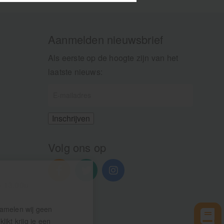
Aanmelden nieuwsbrief
Als eerste op de hoogte zijn van het
laatste nieuws:
Volg ons op
n 13.00u
zamelen wij geen
ikt krijg je een