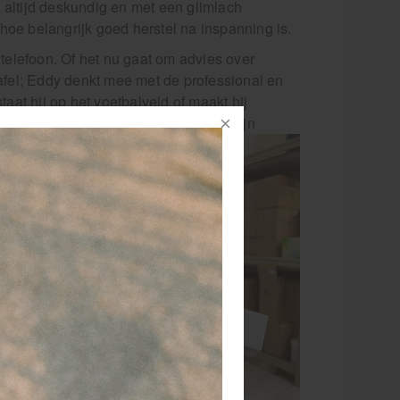
en altijd deskundig en met een glimlach
hoe belangrijk goed herstel na inspanning is.
 telefoon. Of het nu gaat om advies over
fel; Eddy denkt mee met de professional en
staat hij op het voetbalveld of maakt hij
s de lijn bij de sportwedstrijden van zijn
onlijke
 voor
dat de