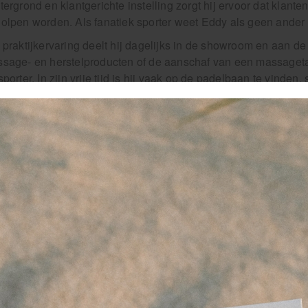
tergrond en klantgerichte instelling zorgt hij ervoor dat klant
olpen worden. Als fanatiek sporter weet Eddy als geen ander 
 praktijkervaring deelt hij dagelijks in de showroom en aan de
sage- en herstelproducten of de aanschaf van een massageta
sporter. In zijn vrije tijd is hij vaak op de padelbaan te vinden, 
ometers op de fiets. Op zaterdag vindt hij zijn ontspanning lang
deren.
“Punctueel zijn is handig, maar een warme, perso
aanpak maakt het verschil.”
rkervaring & rol binnen Medivit
Verkoopspecialist & Klantadvies:
Het eerste aanspreekpunt
vragen over assortiment en herstel.
Inkoopbeheer:
Verantwoordelijk voor het voorraadbeheer, zo