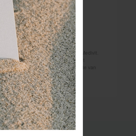
evorderen van herstel na sport.
etafels en oefenmateriaal.
 productvragen.
is Eddy een echte steunpilaar binnen Medivit.
oor sport. Voor Eddy is een klant niet
 een advies dat écht past bij de situatie van