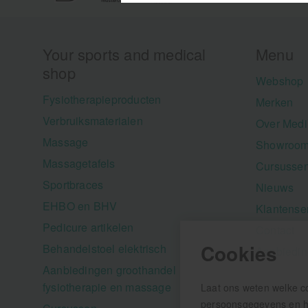
Your sports and medical
Menu
shop
Webshop
Fysiotherapieproducten
Merken
Verbruiksmaterialen
Over Medi
Massage
Showroom
Massagetafels
Cursusse
Sportbraces
Nieuws
EHBO en BHV
Klantense
Pedicure artikelen
Contact
Cookies
Behandelstoel elektrisch
Aanbiedi
Aanbiedingen groothandel
fysiotherapie en massage
Laat ons weten welke c
persoonsgegevens en hel