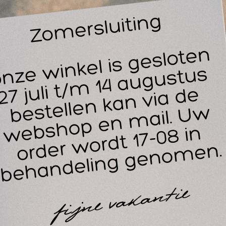
juiste producten altijd direct leverbaar zijn.
Procesbewaking:
Zorgt voor een efficiënt en zorgvuldig verl
Showroomadvies:
Begeleidt klanten bij de keuze voor grote
leidingen & certificaten
Cursus Klassieke Massage:
Deze cursus is gevolgd om meer 
massageproducten in de praktijk.
Interne producttrainingen:
Constante verdieping in de nieuw
sportverzorging en herstel.
r zijn massageopleiding begrijpt Eddy niet alleen de eigens
 deze in de behandelkamer worden toegepast. Dit stelt hem in
ktijkgerichter te adviseren.
pertisegebieden
Inkoop & Voorraadbeheer:
Altijd de juiste materialen op vo