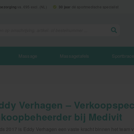
 bezorging
va. €95 excl. (NL)
30 jaar
dé sportmedische specialist
Massage
Massagetafels
Sportbrac
ddy Verhagen – Verkoopspeci
nkoopbeheerder bij Medivit
ds 2017 is Eddy Verhagen een vaste kracht binnen het team va