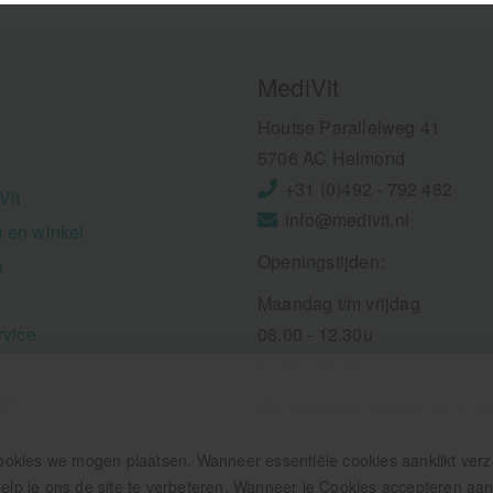
MediVit
Houtse Parallelweg 41
5706 AC Helmond
+31 (0)492 - 792 482
Vit
info@medivit.nl
 en winkel
Openingstijden:
n
Maandag t/m vrijdag
rvice
08.00 - 12.30u
13.00 - 16.00u
ngen
Wij pauzeren tussen 12.30 e
ookies we mogen plaatsen. Wanneer essentiële cookies aanklikt ver
p je ons de site te verbeteren. Wanneer je Cookies accepteren aankl