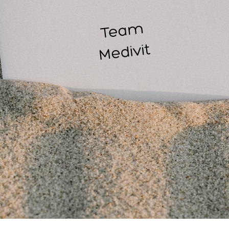
Massage- en herstelproducten:
Deskundig advies over het b
Inrichting van praktijken:
Advies bij de aanschaf van massag
Klantenservice:
Oplossingsgericht meedenken bij specifieke
rsoonlijke aanpak
 zijn betrokkenheid, nauwkeurigheid en sportieve mentaliteit 
 combineert een punctuele werkwijze met een oprechte passie v
aar een nummer; hij streeft altijd naar een persoonlijke klik en
klant.