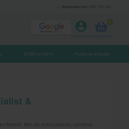
Klantenservice
0492 792 482
0
winkelmand
mijn account
es
EHBO en BHV
Pedicure artikelen
alist &
n Medivit. Met zijn enthousiasme, sportieve