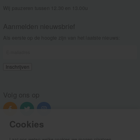
Wij pauzeren tussen 12.30 en 13.00u
Aanmelden nieuwsbrief
Als eerste op de hoogte zijn van het laatste nieuws:
Volg ons op
Cookies
Verzendinformatie / retourbeleid
Laat ons weten welke cookies we mogen plaatsen.