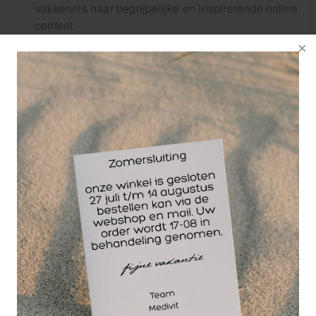
vakkennis naar begrijpelijke en inspirerende online
content.
Klantrelatiebeheer:
Het bouwen aan langdurige
klantrelaties door uitstekende service.
Advies bij dagelijks gebruik:
Praktische tips voor
het gebruik van verbruiksmaterialen in de praktijk.
Persoonlijke aanpak
Yvonne staat bekend om haar hartelijkheid en haar
oplossingsgerichte instelling. Ze is een drijvende
kracht die altijd een stapje extra zet om een glimlach
op het gezicht van de klant te toveren. Met haar
jarenlange ervaring binnen het familiebedrijf begrijpt
zij als geen ander dat een goede service begint bij een
luisterend oor en een vriendelijk woord.