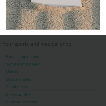
Your sports and medical shop
Fysiotherapieproducten
Verbruiksmaterialen
Massage
Massagetafels
Sportbraces
EHBO en BHV
Pedicure artikelen