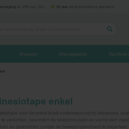
 bezorging
va. €95 excl. (NL)
30 jaar
dé sportmedische specialist
Massage
Massagetafels
Sportbrac
nkel
inesiotape enkel
esiotape voor de enkel biedt ondersteuning bij blessures, zoal
n te verlichten, bevordert de bloedcirculatie en vermindert zwe
eren en gewrichten zonder de bewegingsvrijheid te beperken, w