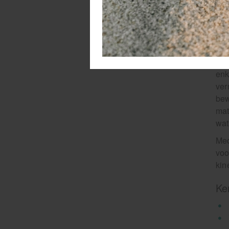
kin
een
voo
Ki
Med
enk
ver
bew
mat
wat
Med
voo
kin
Ke