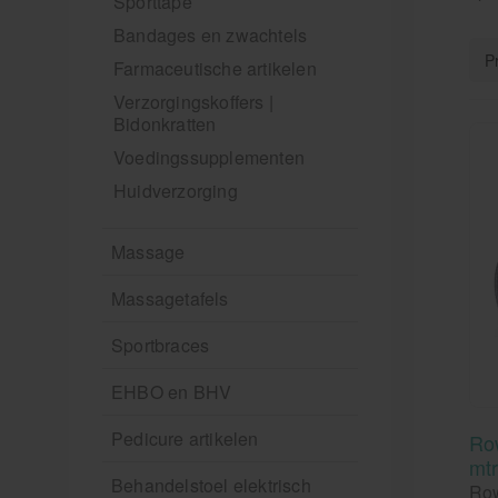
Sporttape
Bandages en zwachtels
Farmaceutische artikelen
Verzorgingskoffers |
Bidonkratten
Voedingssupplementen
Huidverzorging
Massage
Massagetafels
Sportbraces
EHBO en BHV
Pedicure artikelen
Ro
mtr
Behandelstoel elektrisch
Row