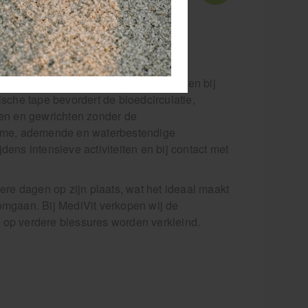
 grote
is zit op een rol van 31,5 meter.
reTape
CureTape SPORTS wordt net als
gewone CureTape gebruikt voor
het medical taping concept en zijn
ideaal voor gebruik in de fysio- en
massagepraktijk.
dersteuning en pijnverlichting te bieden bij
sche tape bevordert de bloedcirculatie,
ren en gewrichten zonder de
rzame, ademende en waterbestendige
jdens intensieve activiteiten en bij contact met
ere dagen op zijn plaats, wat het ideaal maakt
omgaan. Bij MediVit verkopen wij de
 op verdere blessures worden verkleind.