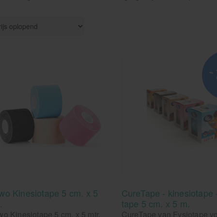
-
wo Kinesiotape 5 cm. x 5
CureTape - kinesiotape 
.
tape 5 cm. x 5 m.
o Kinesiotape 5 cm. x 5 mtr.
CureTape van Fysiotape v