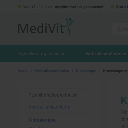
Voor 15.00 besteld,
dezelfde werkdag verzonden*
Gratis
Fysiotherapieproducten
Verbruiksmaterialen
Home
>
Verbruiksmaterialen
>
Kinesiotape
>
Kinesiotape e
Fysiotherapieproducten
K
Verbruiksmaterialen
Kin
pij
Kinesiotape
spi