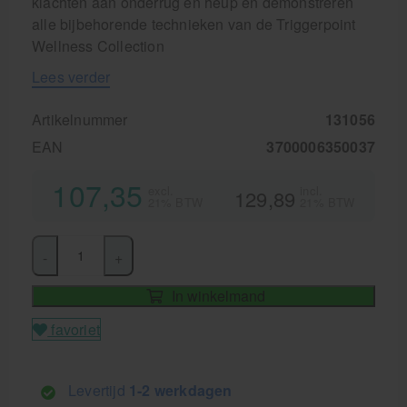
klachten aan onderrug en heup en demonstreren
alle bijbehorende technieken van de Triggerpoint
Wellness Collection
Lees verder
Artikelnummer
131056
EAN
3700006350037
107,35
excl.
incl.
129,89
21% BTW
21% BTW
-
+
In winkelmand
favoriet
Levertijd
1-2 werkdagen