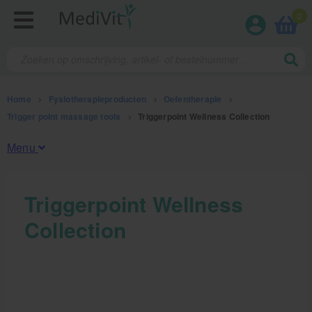
0
Home
>
Fysiotherapieproducten
>
Oefentherapie
>
Trigger point massage tools
>
Triggerpoint Wellness Collection
Menu
Fysiotherapieproducten
Triggerpoint Wellness
Collection
Oefentherapie
Koude en warmte therapie
Anatomie posters en skeletten
Meten en testen