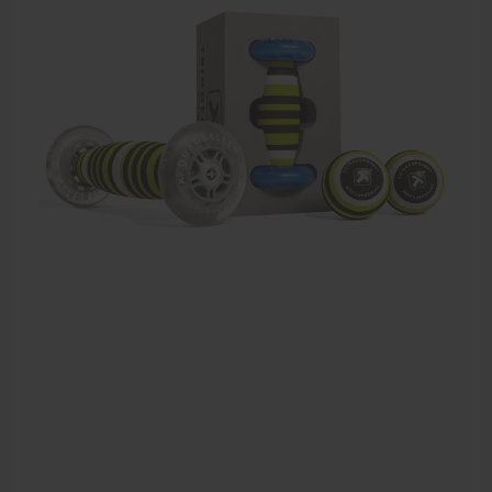
Dry Needling
Echogel & Ultrasoundgel
Verbruiksmaterialen
Massage
Massagetafels
Sportbraces
EHBO en BHV
Pedicure artikelen
Behandelstoel elektrisch
Aanbiedingen groothandel fysiotherapie en massage
Cursussen