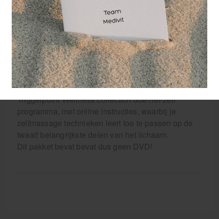
Triggerpoint
Wellness Collection pakket bestaat uit:
1 Quadballer
1 Footballer
1 Baller Block
2 TP Massage Balls
1 TP2 Ball Sleeve
Triggerpoint Wellness collection doe-het-zelf
programma, met online instructies, waarbij je
zelfmassage technieken leert toe te passen op de
twaalf belangrijkste delen van het lichaam.
Dit pakket bevat bevat dus geen DVD!