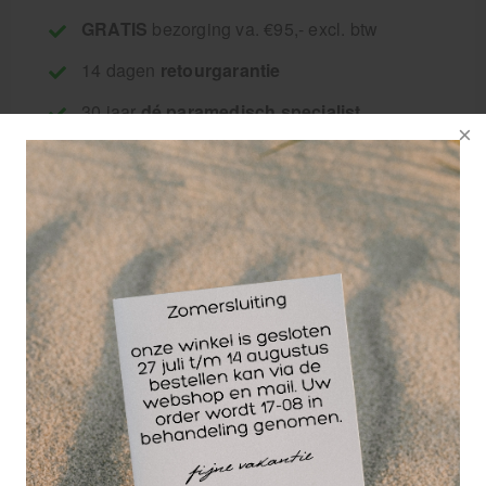
GRATIS
bezorging va. €95,- excl. btw
14 dagen
retourgarantie
30 jaar
dé paramedisch specialist
De Triggerpoint
Wellness Collection
is het ideale pakket
voor de behandeling
van spieren rondom
de heup en onderrug.
Het pakket